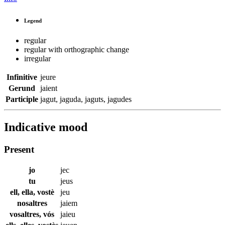
Legend
regular
regular with orthographic change
irregular
Infinitive
jeure
Gerund
jaient
Participle
jagut
,
jaguda
,
jaguts
,
jagudes
Indicative mood
Present
jo
jec
tu
jeus
ell, ella, vostè
jeu
nosaltres
jaiem
vosaltres, vós
jaieu