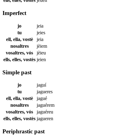
ells, elles, vostès
jeuen
Imperfect
jo
jeia
tu
jeies
ell, ella, vostè
jeia
nosaltres
jèiem
vosaltres, vós
jèieu
ells, elles, vostès
jeien
Simple past
jo
jaguí
tu
jagueres
ell, ella, vostè
jagué
nosaltres
jaguérem
vosaltres, vós
jaguéreu
ells, elles, vostès
jagueren
Periphrastic past