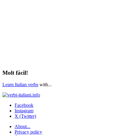
Molt fàcil!
Learn Italian verbs
with...
Facebook
Instagram
X (Twitter)
About...
Privacy policy