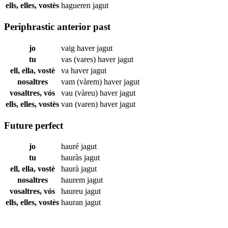
ells, elles, vostès
hagueren
jagut
Periphrastic anterior past
jo
vaig haver
jagut
tu
vas (vares) haver
jagut
ell, ella, vostè
va haver
jagut
nosaltres
vam (vàrem) haver
jagut
vosaltres, vós
vau (vàreu) haver
jagut
ells, elles, vostès
van (varen) haver
jagut
Future perfect
jo
hauré
jagut
tu
hauràs
jagut
ell, ella, vostè
haurà
jagut
nosaltres
haurem
jagut
vosaltres, vós
haureu
jagut
ells, elles, vostès
hauran
jagut