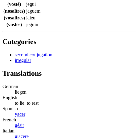
(vostè)
jegui
(nosaltres)
jaguem
(vosaltres)
jaieu
(vostès)
jeguin
Categories
second conjugation
irregular
Translations
German
liegen
English
to lie, to rest
Spanish
yacer
French
gésir
Italian
giacere