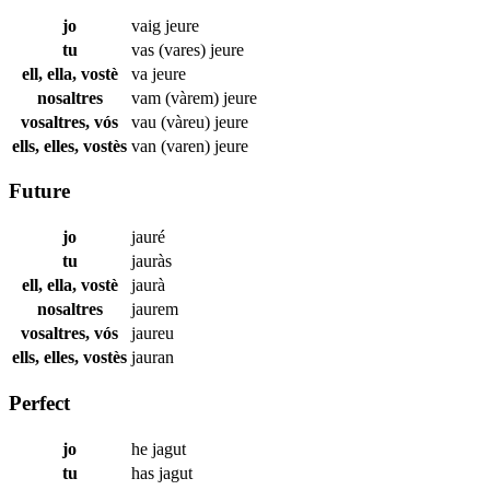
jo
vaig
jeure
tu
vas (vares)
jeure
ell, ella, vostè
va
jeure
nosaltres
vam (vàrem)
jeure
vosaltres, vós
vau (vàreu)
jeure
ells, elles, vostès
van (varen)
jeure
Future
jo
jauré
tu
jauràs
ell, ella, vostè
jaurà
nosaltres
jaurem
vosaltres, vós
jaureu
ells, elles, vostès
jauran
Perfect
jo
he
jagut
tu
has
jagut