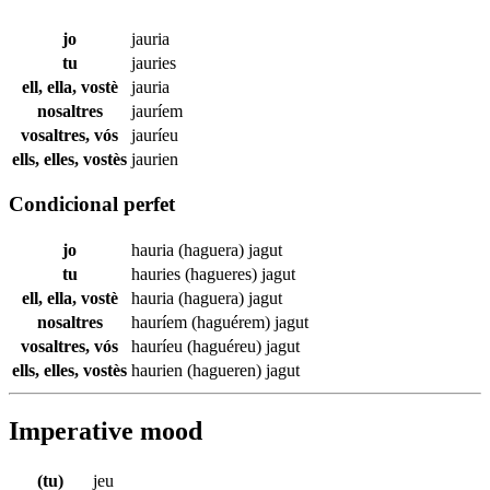
jo
jauria
tu
jauries
ell, ella, vostè
jauria
nosaltres
jauríem
vosaltres, vós
jauríeu
ells, elles, vostès
jaurien
Condicional perfet
jo
hauria (haguera)
jagut
tu
hauries (hagueres)
jagut
ell, ella, vostè
hauria (haguera)
jagut
nosaltres
hauríem (haguérem)
jagut
vosaltres, vós
hauríeu (haguéreu)
jagut
ells, elles, vostès
haurien (hagueren)
jagut
Imperative mood
(tu)
jeu