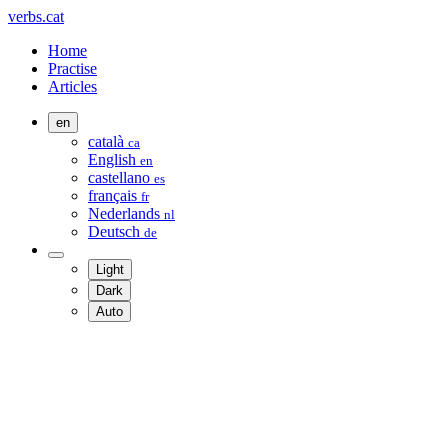
verbs.cat
Home
Practise
Articles
en
català
ca
English
en
castellano
es
français
fr
Nederlands
nl
Deutsch
de
Light
Dark
Auto