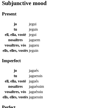
Subjunctive mood
Present
jo
jegui
tu
jeguis
ell, ella, vostè
jegui
nosaltres
jaguem
vosaltres, vós
jagueu
ells, elles, vostès
jeguin
Imperfect
jo
jagués
tu
jaguessis
ell, ella, vostè
jagués
nosaltres
jaguéssim
vosaltres, vós
jaguéssiu
ells, elles, vostès
jaguessin
Perfect