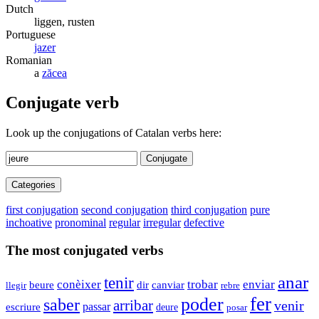
Dutch
liggen, rusten
Portuguese
jazer
Romanian
a
zăcea
Conjugate verb
Look up the conjugations of Catalan verbs here:
Conjugate
Categories
first conjugation
second conjugation
third conjugation
pure
inchoative
pronominal
regular
irregular
defective
The most conjugated verbs
anar
tenir
trobar
conèixer
enviar
dir
beure
canviar
llegir
rebre
fer
poder
saber
arribar
venir
passar
escriure
deure
posar