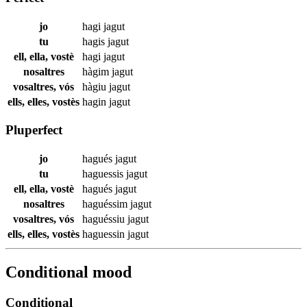
jo
hagi
jagut
tu
hagis
jagut
ell, ella, vostè
hagi
jagut
nosaltres
hàgim
jagut
vosaltres, vós
hàgiu
jagut
ells, elles, vostès
hagin
jagut
Pluperfect
jo
hagués
jagut
tu
haguessis
jagut
ell, ella, vostè
hagués
jagut
nosaltres
haguéssim
jagut
vosaltres, vós
haguéssiu
jagut
ells, elles, vostès
haguessin
jagut
Conditional mood
Conditional