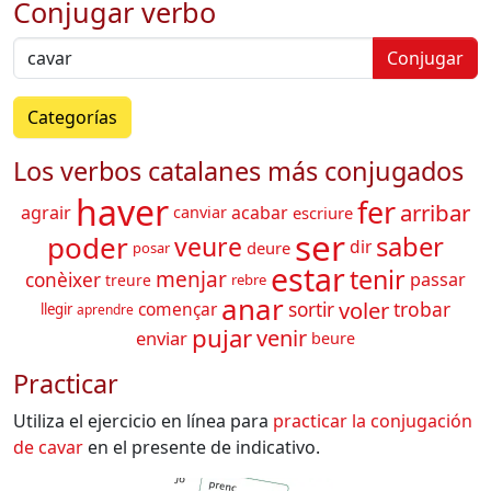
Conjugar verbo
Conjugar
Categorías
Los verbos catalanes más conjugados
haver
fer
arribar
acabar
agrair
canviar
escriure
ser
poder
veure
saber
dir
deure
posar
estar
tenir
menjar
conèixer
passar
treure
rebre
anar
voler
trobar
començar
sortir
llegir
aprendre
pujar
venir
enviar
beure
Practicar
Utiliza el ejercicio en línea para
practicar la conjugación
de
cavar
en el presente de indicativo.