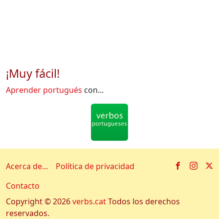
¡Muy fácil!
Aprender portugués
con...
Facebook
Insta
X
Acerca de...
Política de privacidad
Contacto
Copyright © 2026
verbs.cat
Todos los derechos
reservados.