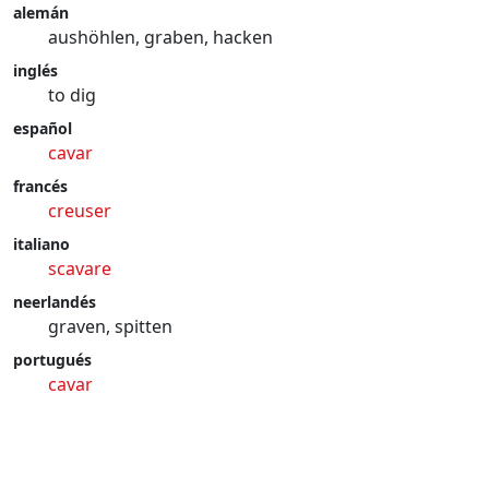
alemán
aushöhlen, graben, hacken
inglés
to dig
español
cavar
francés
creuser
italiano
scavare
neerlandés
graven, spitten
portugués
cavar