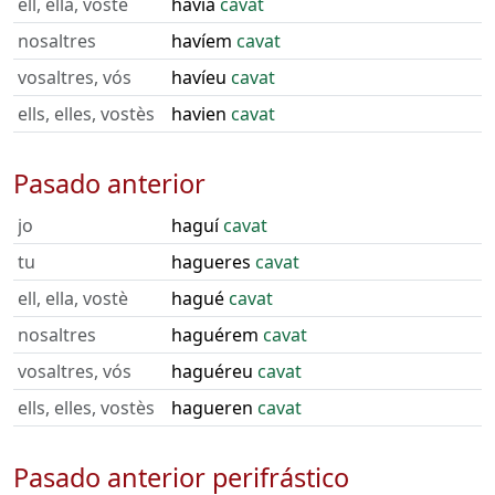
ell, ella, vostè
havia
cavat
nosaltres
havíem
cavat
vosaltres, vós
havíeu
cavat
ells, elles, vostès
havien
cavat
Pasado anterior
jo
haguí
cavat
tu
hagueres
cavat
ell, ella, vostè
hagué
cavat
nosaltres
haguérem
cavat
vosaltres, vós
haguéreu
cavat
ells, elles, vostès
hagueren
cavat
Pasado anterior perifrástico