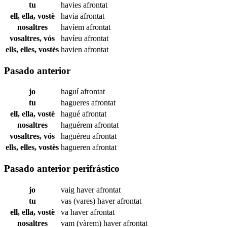
tu
havies
afrontat
ell, ella, vostè
havia
afrontat
nosaltres
havíem
afrontat
vosaltres, vós
havíeu
afrontat
ells, elles, vostès
havien
afrontat
Pasado anterior
jo
haguí
afrontat
tu
hagueres
afrontat
ell, ella, vostè
hagué
afrontat
nosaltres
haguérem
afrontat
vosaltres, vós
haguéreu
afrontat
ells, elles, vostès
hagueren
afrontat
Pasado anterior perifrástico
jo
vaig haver
afrontat
tu
vas (vares) haver
afrontat
ell, ella, vostè
va haver
afrontat
nosaltres
vam (vàrem) haver
afrontat