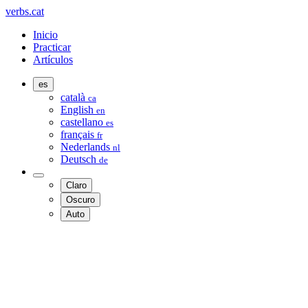
verbs.cat
Inicio
Practicar
Artículos
es
català
ca
English
en
castellano
es
français
fr
Nederlands
nl
Deutsch
de
Claro
Oscuro
Auto