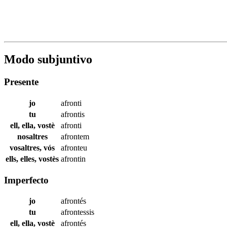
Modo subjuntivo
Presente
jo
afronti
tu
afrontis
ell, ella, vostè
afronti
nosaltres
afrontem
vosaltres, vós
afronteu
ells, elles, vostès
afrontin
Imperfecto
jo
afrontés
tu
afrontessis
ell, ella, vostè
afrontés