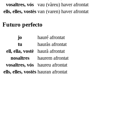
vosaltres, vós
vau (vàreu) haver
afrontat
ells, elles, vostès
van (varen) haver
afrontat
Futuro perfecto
jo
hauré
afrontat
tu
hauràs
afrontat
ell, ella, vostè
haurà
afrontat
nosaltres
haurem
afrontat
vosaltres, vós
haureu
afrontat
ells, elles, vostès
hauran
afrontat