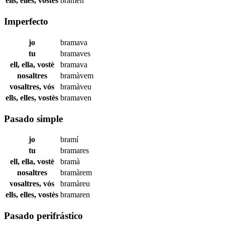
ells, elles, vostès
bramen
Imperfecto
jo
bramava
tu
bramaves
ell, ella, vostè
bramava
nosaltres
bramàvem
vosaltres, vós
bramàveu
ells, elles, vostès
bramaven
Pasado simple
jo
bramí
tu
bramares
ell, ella, vostè
bramà
nosaltres
bramàrem
vosaltres, vós
bramàreu
ells, elles, vostès
bramaren
Pasado perifrástico