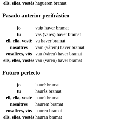
ells, elles, vostès
hagueren
bramat
Pasado anterior perifrástico
jo
vaig haver
bramat
tu
vas (vares) haver
bramat
ell, ella, vostè
va haver
bramat
nosaltres
vam (vàrem) haver
bramat
vosaltres, vós
vau (vàreu) haver
bramat
ells, elles, vostès
van (varen) haver
bramat
Futuro perfecto
jo
hauré
bramat
tu
hauràs
bramat
ell, ella, vostè
haurà
bramat
nosaltres
haurem
bramat
vosaltres, vós
haureu
bramat
ells, elles, vostès
hauran
bramat