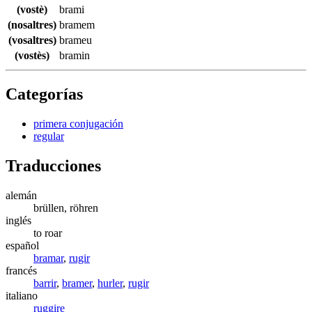
(vostè)
brami
(nosaltres)
bramem
(vosaltres)
brameu
(vostès)
bramin
Categorías
primera conjugación
regular
Traducciones
alemán
brüllen, röhren
inglés
to roar
español
bramar
,
rugir
francés
barrir
,
bramer
,
hurler
,
rugir
italiano
ruggire