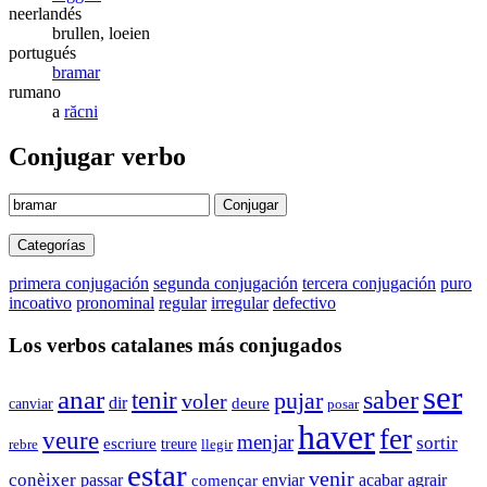
neerlandés
brullen, loeien
portugués
bramar
rumano
a
răcni
Conjugar verbo
Conjugar
Categorías
primera conjugación
segunda conjugación
tercera conjugación
puro
incoativo
pronominal
regular
irregular
defectivo
Los verbos catalanes más conjugados
ser
anar
saber
tenir
pujar
voler
dir
canviar
deure
posar
haver
fer
veure
menjar
sortir
escriure
rebre
treure
llegir
estar
venir
conèixer
enviar
passar
començar
acabar
agrair