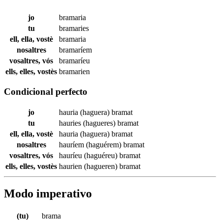
jo
bramaria
tu
bramaries
ell, ella, vostè
bramaria
nosaltres
bramaríem
vosaltres, vós
bramaríeu
ells, elles, vostès
bramarien
Condicional perfecto
jo
hauria (haguera)
bramat
tu
hauries (hagueres)
bramat
ell, ella, vostè
hauria (haguera)
bramat
nosaltres
hauríem (haguérem)
bramat
vosaltres, vós
hauríeu (haguéreu)
bramat
ells, elles, vostès
haurien (hagueren)
bramat
Modo imperativo
(tu)
brama