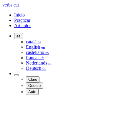
verbs.cat
Inicio
Practicar
Artículos
es
català
ca
English
en
castellano
es
français
fr
Nederlands
nl
Deutsch
de
Claro
Oscuro
Auto