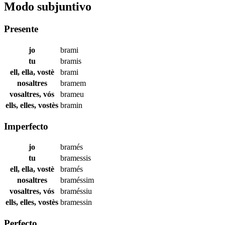
Modo subjuntivo
Presente
jo
brami
tu
bramis
ell, ella, vostè
brami
nosaltres
bramem
vosaltres, vós
brameu
ells, elles, vostès
bramin
Imperfecto
jo
bramés
tu
bramessis
ell, ella, vostè
bramés
nosaltres
braméssim
vosaltres, vós
braméssiu
ells, elles, vostès
bramessin
Perfecto