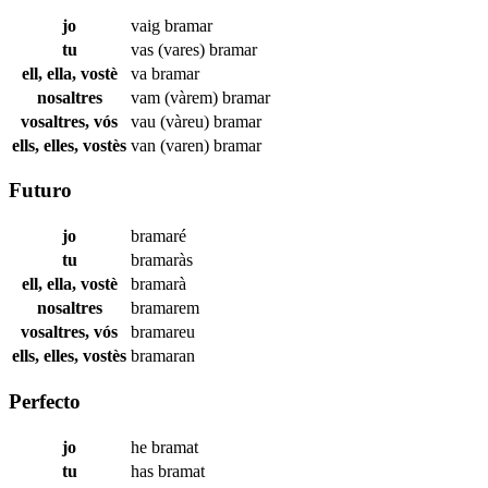
jo
vaig
bramar
tu
vas (vares)
bramar
ell, ella, vostè
va
bramar
nosaltres
vam (vàrem)
bramar
vosaltres, vós
vau (vàreu)
bramar
ells, elles, vostès
van (varen)
bramar
Futuro
jo
bramaré
tu
bramaràs
ell, ella, vostè
bramarà
nosaltres
bramarem
vosaltres, vós
bramareu
ells, elles, vostès
bramaran
Perfecto
jo
he
bramat
tu
has
bramat