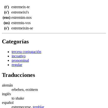
(t')
estremeix-te
(s')
estremeixi's
(ens)
estremim-nos
(us)
estremiu-vos
(s')
estremeixin-se
Categorías
tercera conjugación
incoativo
pronominal
regular
Traducciones
alemán
erbeben, erzittern
inglés
to shake
español
estremecerse,
temblar