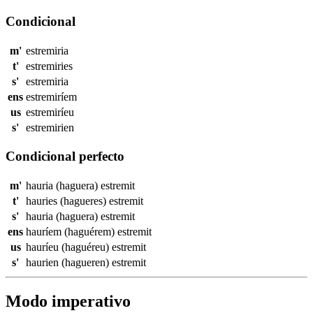
Condicional
m'
estremiria
t'
estremiries
s'
estremiria
ens
estremiríem
us
estremiríeu
s'
estremirien
Condicional perfecto
m'
hauria (haguera)
estremit
t'
hauries (hagueres)
estremit
s'
hauria (haguera)
estremit
ens
hauríem (haguérem)
estremit
us
hauríeu (haguéreu)
estremit
s'
haurien (hagueren)
estremit
Modo imperativo