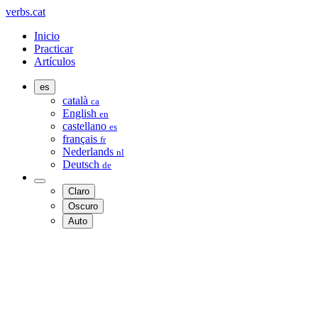
verbs.cat
Inicio
Practicar
Artículos
es
català
ca
English
en
castellano
es
français
fr
Nederlands
nl
Deutsch
de
Claro
Oscuro
Auto