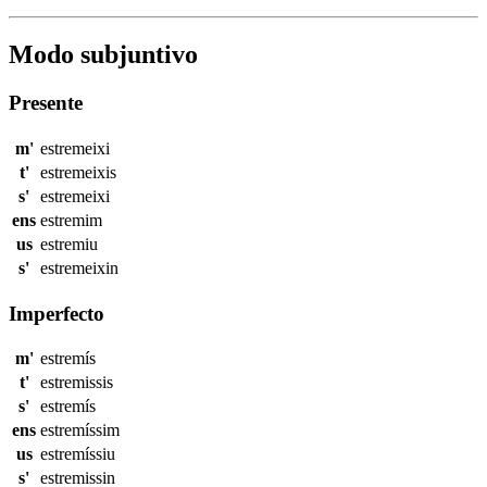
Modo subjuntivo
Presente
m'
estremeixi
t'
estremeixis
s'
estremeixi
ens
estremim
us
estremiu
s'
estremeixin
Imperfecto
m'
estremís
t'
estremissis
s'
estremís
ens
estremíssim
us
estremíssiu
s'
estremissin