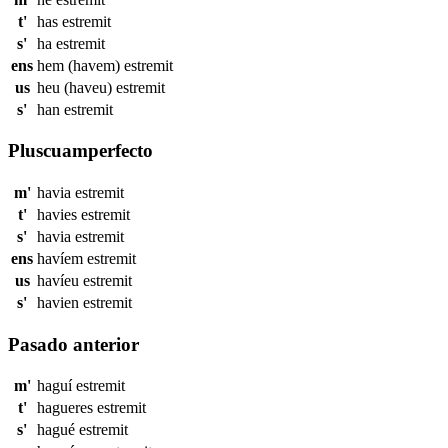
t'
has
estremit
s'
ha
estremit
ens
hem (havem)
estremit
us
heu (haveu)
estremit
s'
han
estremit
Pluscuamperfecto
m'
havia
estremit
t'
havies
estremit
s'
havia
estremit
ens
havíem
estremit
us
havíeu
estremit
s'
havien
estremit
Pasado anterior
m'
haguí
estremit
t'
hagueres
estremit
s'
hagué
estremit