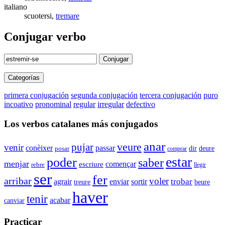
italiano
scuotersi,
tremare
Conjugar verbo
Conjugar
Categorías
primera conjugación
segunda conjugación
tercera conjugación
puro
incoativo
pronominal
regular
irregular
defectivo
Los verbos catalanes más conjugados
anar
veure
pujar
venir
conèixer
passar
dir
deure
posar
comprar
estar
poder
saber
menjar
començar
escriure
rebre
llegir
ser
fer
arribar
voler
agrair
trobar
enviar
sortir
beure
treure
haver
tenir
acabar
canviar
Practicar