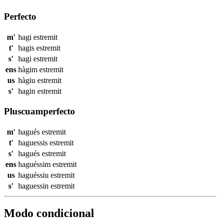
Perfecto
m'
hagi
estremit
t'
hagis
estremit
s'
hagi
estremit
ens
hàgim
estremit
us
hàgiu
estremit
s'
hagin
estremit
Pluscuamperfecto
m'
hagués
estremit
t'
haguessis
estremit
s'
hagués
estremit
ens
haguéssim
estremit
us
haguéssiu
estremit
s'
haguessin
estremit
Modo condicional