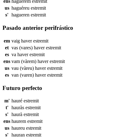
ens
haguérem
estremit
us
haguéreu
estremit
s'
hagueren
estremit
Pasado anterior perifrástico
em
vaig haver
estremit
et
vas (vares) haver
estremit
es
va haver
estremit
ens
vam (vàrem) haver
estremit
us
vau (vàreu) haver
estremit
es
van (varen) haver
estremit
Futuro perfecto
m'
hauré
estremit
t'
hauràs
estremit
s'
haurà
estremit
ens
haurem
estremit
us
haureu
estremit
s'
hauran
estremit