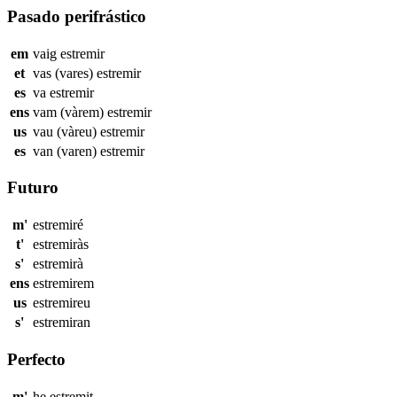
Pasado perifrástico
em
vaig
estremir
et
vas (vares)
estremir
es
va
estremir
ens
vam (vàrem)
estremir
us
vau (vàreu)
estremir
es
van (varen)
estremir
Futuro
m'
estremiré
t'
estremiràs
s'
estremirà
ens
estremirem
us
estremireu
s'
estremiran
Perfecto
m'
he
estremit