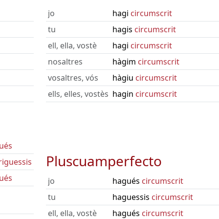
jo
hagi
circumscrit
tu
hagis
circumscrit
ell, ella, vostè
hagi
circumscrit
nosaltres
hàgim
circumscrit
vosaltres, vós
hàgiu
circumscrit
ells, elles, vostès
hagin
circumscrit
gués
Pluscuamperfecto
riguessis
gués
jo
hagués
circumscrit
tu
haguessis
circumscrit
ell, ella, vostè
hagués
circumscrit