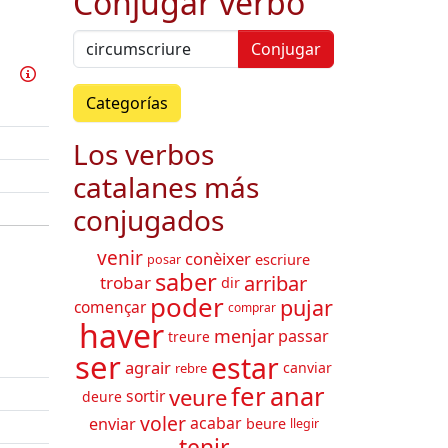
Conjugar verbo
Conjugar
Practicar este verbo
Información
Categorías
Los verbos
catalanes más
conjugados
venir
conèixer
escriure
posar
saber
arribar
trobar
dir
poder
pujar
començar
comprar
haver
menjar
passar
treure
ser
estar
agrair
canviar
rebre
fer
anar
veure
sortir
deure
voler
acabar
enviar
beure
llegir
tenir