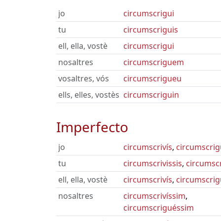
jo
circumscrigui
tu
circumscriguis
ell, ella, vostè
circumscrigui
nosaltres
circumscriguem
vosaltres, vós
circumscrigueu
ells, elles, vostès
circumscriguin
Imperfecto
jo
circumscrivís
,
circumscri
tu
circumscrivissis
,
circumsc
ell, ella, vostè
circumscrivís
,
circumscri
nosaltres
circumscrivíssim
,
circumscriguéssim