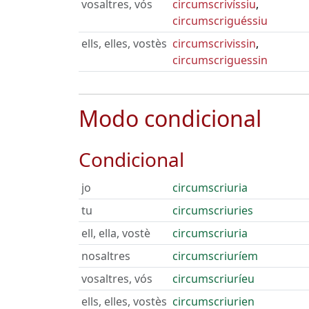
vosaltres, vós
circumscrivíssiu
,
circumscriguéssiu
ells, elles, vostès
circumscrivissin
,
circumscriguessin
Modo condicional
Condicional
jo
circumscriuria
tu
circumscriuries
ell, ella, vostè
circumscriuria
nosaltres
circumscriuríem
vosaltres, vós
circumscriuríeu
ells, elles, vostès
circumscriurien