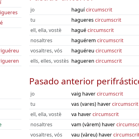
í
jo
haguí
circumscrit
igueres
tu
hagueres
circumscrit
ué
ell, ella, vostè
hagué
circumscrit
nosaltres
haguérem
circumscrit
riguéreu
vosaltres, vós
haguéreu
circumscrit
rigueren
ells, elles, vostès
hagueren
circumscrit
Pasado anterior perifrástic
jo
vaig haver
circumscrit
tu
vas (vares) haver
circumscrit
ell, ella, vostè
va haver
circumscrit
e
nosaltres
vam (vàrem) haver
circumscr
vosaltres, vós
vau (vàreu) haver
circumscri