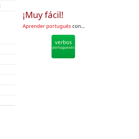
t
¡Muy fácil!
Aprender portugués
con...