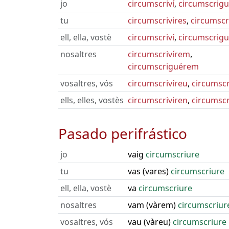
jo
circumscriví
,
circumscrigu
tu
circumscrivires
,
circumscr
ell, ella, vostè
circumscriví
,
circumscrig
nosaltres
circumscrivírem
,
circumscriguérem
vosaltres, vós
circumscrivíreu
,
circumsc
ells, elles, vostès
circumscriviren
,
circumsc
Pasado perifrástico
jo
vaig
circumscriure
tu
vas (vares)
circumscriure
ell, ella, vostè
va
circumscriure
nosaltres
vam (vàrem)
circumscriur
vosaltres, vós
vau (vàreu)
circumscriure