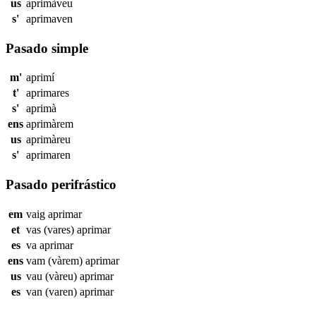
us
aprimàveu
s'
aprimaven
Pasado simple
m'
aprimí
t'
aprimares
s'
aprimà
ens
aprimàrem
us
aprimàreu
s'
aprimaren
Pasado perifrástico
em
vaig
aprimar
et
vas (vares)
aprimar
es
va
aprimar
ens
vam (vàrem)
aprimar
us
vau (vàreu)
aprimar
es
van (varen)
aprimar