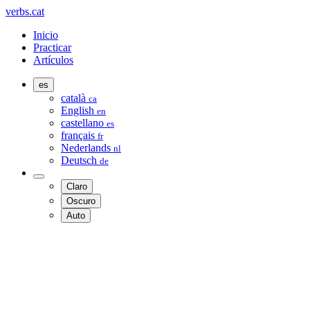
verbs.cat
Inicio
Practicar
Artículos
es
català
ca
English
en
castellano
es
français
fr
Nederlands
nl
Deutsch
de
Claro
Oscuro
Auto