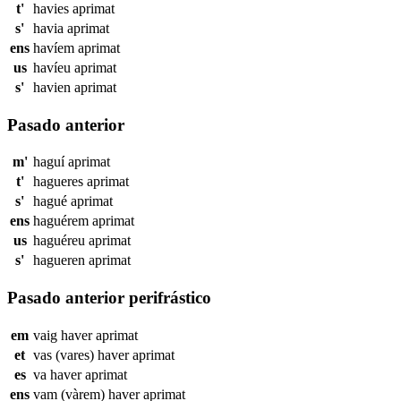
t'
havies
aprimat
s'
havia
aprimat
ens
havíem
aprimat
us
havíeu
aprimat
s'
havien
aprimat
Pasado anterior
m'
haguí
aprimat
t'
hagueres
aprimat
s'
hagué
aprimat
ens
haguérem
aprimat
us
haguéreu
aprimat
s'
hagueren
aprimat
Pasado anterior perifrástico
em
vaig haver
aprimat
et
vas (vares) haver
aprimat
es
va haver
aprimat
ens
vam (vàrem) haver
aprimat