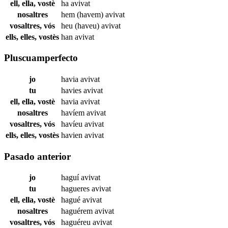
ell, ella, vostè
ha
avivat
nosaltres
hem (havem)
avivat
vosaltres, vós
heu (haveu)
avivat
ells, elles, vostès
han
avivat
Pluscuamperfecto
jo
havia
avivat
tu
havies
avivat
ell, ella, vostè
havia
avivat
nosaltres
havíem
avivat
vosaltres, vós
havíeu
avivat
ells, elles, vostès
havien
avivat
Pasado anterior
jo
haguí
avivat
tu
hagueres
avivat
ell, ella, vostè
hagué
avivat
nosaltres
haguérem
avivat
vosaltres, vós
haguéreu
avivat