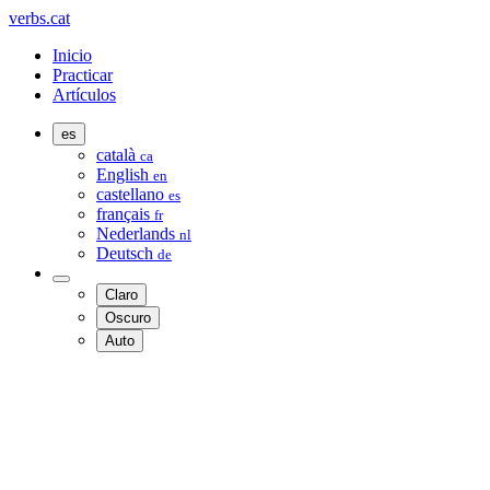
verbs.cat
Inicio
Practicar
Artículos
es
català
ca
English
en
castellano
es
français
fr
Nederlands
nl
Deutsch
de
Claro
Oscuro
Auto