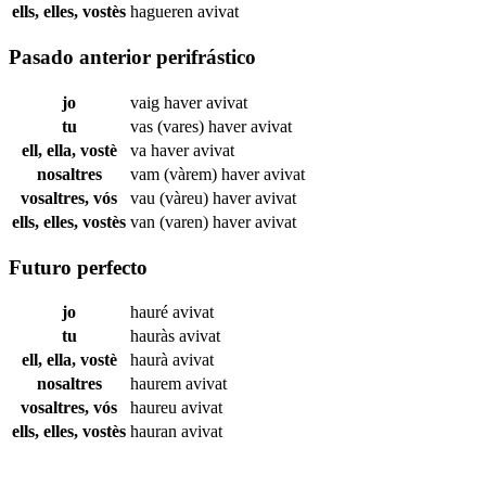
ells, elles, vostès
hagueren
avivat
Pasado anterior perifrástico
jo
vaig haver
avivat
tu
vas (vares) haver
avivat
ell, ella, vostè
va haver
avivat
nosaltres
vam (vàrem) haver
avivat
vosaltres, vós
vau (vàreu) haver
avivat
ells, elles, vostès
van (varen) haver
avivat
Futuro perfecto
jo
hauré
avivat
tu
hauràs
avivat
ell, ella, vostè
haurà
avivat
nosaltres
haurem
avivat
vosaltres, vós
haureu
avivat
ells, elles, vostès
hauran
avivat