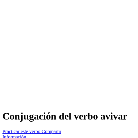
Conjugación del verbo
avivar
Practicar este verbo
Compartir
Información