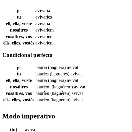
jo
avivaria
tu
avivaries
ell, ella, vostè
avivaria
nosaltres
avivaríem
vosaltres, vós
avivaríeu
ells, elles, vostès
avivarien
Condicional perfecto
jo
hauria (haguera)
avivat
tu
hauries (hagueres)
avivat
ell, ella, vostè
hauria (haguera)
avivat
nosaltres
hauríem (haguérem)
avivat
vosaltres, vós
hauríeu (haguéreu)
avivat
ells, elles, vostès
haurien (hagueren)
avivat
Modo imperativo
(tu)
aviva