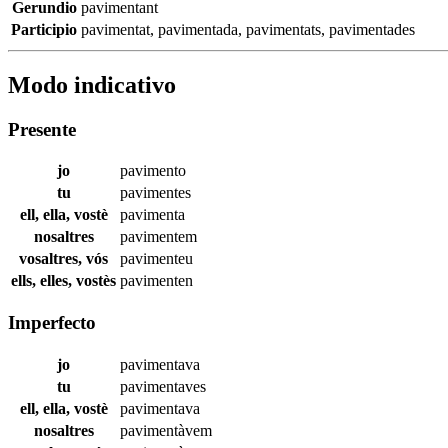
Gerundio
pavimentant
Participio
pavimentat
,
pavimentada
,
pavimentats
,
pavimentades
Modo indicativo
Presente
jo
pavimento
tu
pavimentes
ell, ella, vostè
pavimenta
nosaltres
pavimentem
vosaltres, vós
pavimenteu
ells, elles, vostès
pavimenten
Imperfecto
jo
pavimentava
tu
pavimentaves
ell, ella, vostè
pavimentava
nosaltres
pavimentàvem