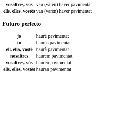
vosaltres, vós
vau (vàreu) haver
pavimentat
ells, elles, vostès
van (varen) haver
pavimentat
Futuro perfecto
jo
hauré
pavimentat
tu
hauràs
pavimentat
ell, ella, vostè
haurà
pavimentat
nosaltres
haurem
pavimentat
vosaltres, vós
haureu
pavimentat
ells, elles, vostès
hauran
pavimentat