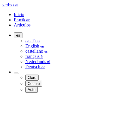
verbs.cat
Inicio
Practicar
Artículos
es
català
ca
English
en
castellano
es
français
fr
Nederlands
nl
Deutsch
de
Claro
Oscuro
Auto