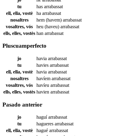
tu
has
arrabassat
ell, ella, vostè
ha
arrabassat
nosaltres
hem (havem)
arrabassat
vosaltres, vós
heu (haveu)
arrabassat
ells, elles, vostès
han
arrabassat
Pluscuamperfecto
jo
havia
arrabassat
tu
havies
arrabassat
ell, ella, vostè
havia
arrabassat
nosaltres
havíem
arrabassat
vosaltres, vós
havíeu
arrabassat
ells, elles, vostès
havien
arrabassat
Pasado anterior
jo
haguí
arrabassat
tu
hagueres
arrabassat
ell, ella, vostè
hagué
arrabassat