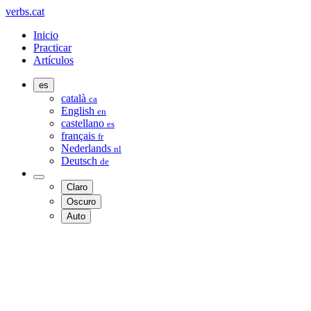
verbs.cat
Inicio
Practicar
Artículos
es
català
ca
English
en
castellano
es
français
fr
Nederlands
nl
Deutsch
de
Claro
Oscuro
Auto