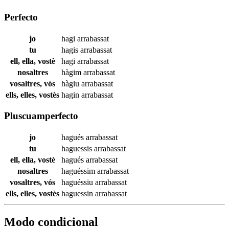
Perfecto
jo
hagi
arrabassat
tu
hagis
arrabassat
ell, ella, vostè
hagi
arrabassat
nosaltres
hàgim
arrabassat
vosaltres, vós
hàgiu
arrabassat
ells, elles, vostès
hagin
arrabassat
Pluscuamperfecto
jo
hagués
arrabassat
tu
haguessis
arrabassat
ell, ella, vostè
hagués
arrabassat
nosaltres
haguéssim
arrabassat
vosaltres, vós
haguéssiu
arrabassat
ells, elles, vostès
haguessin
arrabassat
Modo condicional