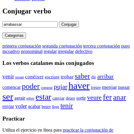
Conjugar verbo
Conjugar
Categorías
primera conjugación
segunda conjugación
tercera conjugación
puro
incoativo
pronominal
regular
irregular
defectivo
Los verbos catalanes más conjugados
saber
arribar
venir
conèixer
trobar
escriure
dir
posar
haver
poder
pujar
menjar
començar
passar
treure
comprar
ser
estar
fer
anar
veure
agrair
sortir
canviar
rebre
deure
tenir
voler
enviar
acabar
beure
llegir
Practicar
Utiliza el ejercicio en línea para
practicar la conjugación de