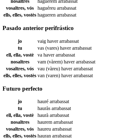
nosaltres
haguérem
arrabassat
vosaltres, vós
haguéreu
arrabassat
ells, elles, vostès
hagueren
arrabassat
Pasado anterior perifrástico
jo
vaig haver
arrabassat
tu
vas (vares) haver
arrabassat
ell, ella, vostè
va haver
arrabassat
nosaltres
vam (vàrem) haver
arrabassat
vosaltres, vós
vau (vàreu) haver
arrabassat
ells, elles, vostès
van (varen) haver
arrabassat
Futuro perfecto
jo
hauré
arrabassat
tu
hauràs
arrabassat
ell, ella, vostè
haurà
arrabassat
nosaltres
haurem
arrabassat
vosaltres, vós
haureu
arrabassat
ells, elles, vostès
hauran
arrabassat