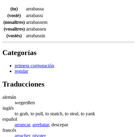
(tu)
arrabassa
(vostè)
arrabassi
(nosaltres)
arrabassem
(vosaltres)
arrabasseu
(vostès)
arrabassin
Categorías
primera conjugación
regular
Traducciones
alemán
wegreißen
inglés
to grab, to pull, to snatch, to steal, to yank
español
arrancar
,
arrebatar
, descepar
francés
arracher
,
pivoter