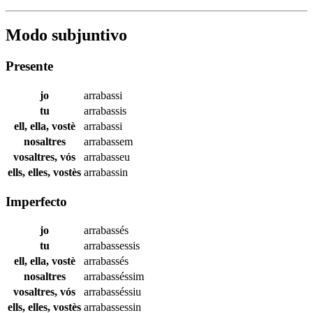
Modo subjuntivo
Presente
jo
arrabassi
tu
arrabassis
ell, ella, vostè
arrabassi
nosaltres
arrabassem
vosaltres, vós
arrabasseu
ells, elles, vostès
arrabassin
Imperfecto
jo
arrabassés
tu
arrabassessis
ell, ella, vostè
arrabassés
nosaltres
arrabasséssim
vosaltres, vós
arrabasséssiu
ells, elles, vostès
arrabassessin