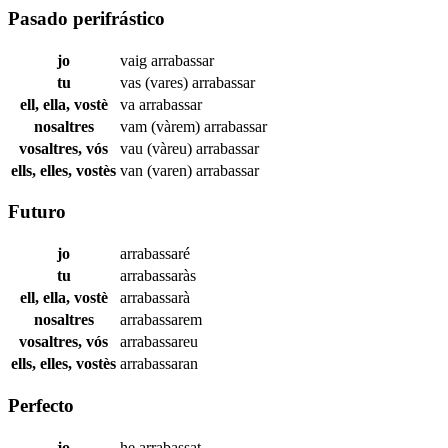
Pasado perifrástico
jo
vaig
arrabassar
tu
vas (vares)
arrabassar
ell, ella, vostè
va
arrabassar
nosaltres
vam (vàrem)
arrabassar
vosaltres, vós
vau (vàreu)
arrabassar
ells, elles, vostès
van (varen)
arrabassar
Futuro
jo
arrabassaré
tu
arrabassaràs
ell, ella, vostè
arrabassarà
nosaltres
arrabassarem
vosaltres, vós
arrabassareu
ells, elles, vostès
arrabassaran
Perfecto
jo
he
arrabassat