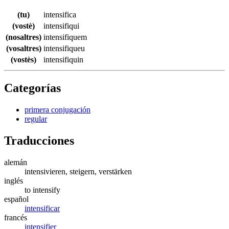
(tu)
intensifica
(vostè)
intensifiqui
(nosaltres)
intensifiquem
(vosaltres)
intensifiqueu
(vostès)
intensifiquin
Categorías
primera conjugación
regular
Traducciones
alemán
intensivieren, steigern, verstärken
inglés
to intensify
español
intensificar
francés
intensifier