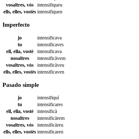
vosaltres, vós
intensifiqueu
ells, elles, vostès
intensifiquen
Imperfecto
jo
intensificava
tu
intensificaves
ell, ella, vostè
intensificava
nosaltres
intensificàvem
vosaltres, vós
intensificàveu
ells, elles, vostès
intensificaven
Pasado simple
jo
intensifiquí
tu
intensificares
ell, ella, vostè
intensificà
nosaltres
intensificàrem
vosaltres, vós
intensificàreu
ells, elles, vostès
intensificaren