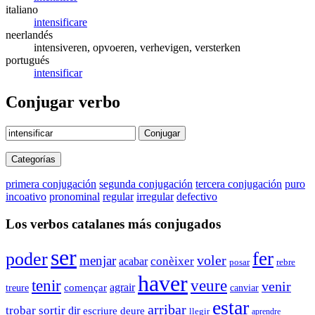
italiano
intensificare
neerlandés
intensiveren, opvoeren, verhevigen, versterken
portugués
intensificar
Conjugar verbo
Conjugar
Categorías
primera conjugación
segunda conjugación
tercera conjugación
puro
incoativo
pronominal
regular
irregular
defectivo
Los verbos catalanes más conjugados
ser
fer
poder
voler
menjar
conèixer
acabar
rebre
posar
haver
veure
tenir
venir
agrair
començar
canviar
treure
estar
arribar
trobar
sortir
dir
escriure
deure
llegir
aprendre