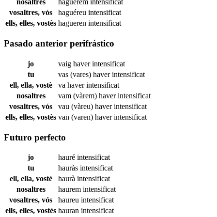
nosaltres
haguérem
intensificat
vosaltres, vós
haguéreu
intensificat
ells, elles, vostès
hagueren
intensificat
Pasado anterior perifrástico
jo
vaig haver
intensificat
tu
vas (vares) haver
intensificat
ell, ella, vostè
va haver
intensificat
nosaltres
vam (vàrem) haver
intensificat
vosaltres, vós
vau (vàreu) haver
intensificat
ells, elles, vostès
van (varen) haver
intensificat
Futuro perfecto
jo
hauré
intensificat
tu
hauràs
intensificat
ell, ella, vostè
haurà
intensificat
nosaltres
haurem
intensificat
vosaltres, vós
haureu
intensificat
ells, elles, vostès
hauran
intensificat