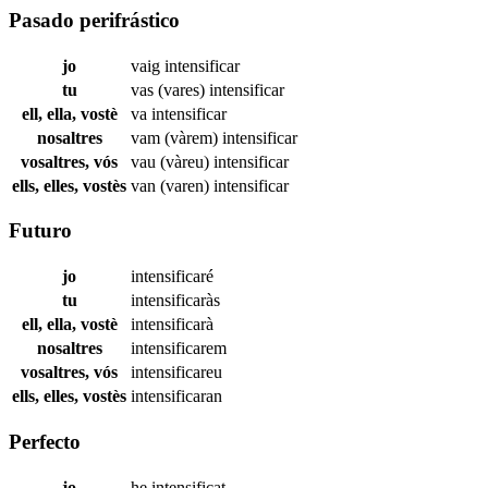
Pasado perifrástico
jo
vaig
intensificar
tu
vas (vares)
intensificar
ell, ella, vostè
va
intensificar
nosaltres
vam (vàrem)
intensificar
vosaltres, vós
vau (vàreu)
intensificar
ells, elles, vostès
van (varen)
intensificar
Futuro
jo
intensificaré
tu
intensificaràs
ell, ella, vostè
intensificarà
nosaltres
intensificarem
vosaltres, vós
intensificareu
ells, elles, vostès
intensificaran
Perfecto
jo
he
intensificat