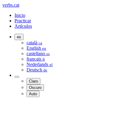
verbs.cat
Inicio
Practicar
Artículos
es
català
ca
English
en
castellano
es
français
fr
Nederlands
nl
Deutsch
de
Claro
Oscuro
Auto