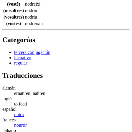
(vostè)
nodreixi
(nosaltres)
nodrim
(vosaltres)
nodriu
(vostès)
nodreixin
Categorías
tercera conjugación
incoativo
regular
Traducciones
alemán
ernähren, nähren
inglés
to feed
español
nutrir
francés
nourrir
italiano