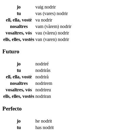
jo
vaig
nodrir
tu
vas (vares)
nodrir
ell, ella, vostè
va
nodrir
nosaltres
vam (vàrem)
nodrir
vosaltres, vós
vau (vàreu)
nodrir
ells, elles, vostès
van (varen)
nodrir
Futuro
jo
nodriré
tu
nodriràs
ell, ella, vostè
nodrirà
nosaltres
nodrirem
vosaltres, vós
nodrireu
ells, elles, vostès
nodriran
Perfecto
jo
he
nodrit
tu
has
nodrit