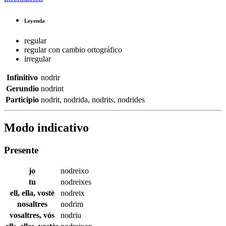
Leyenda
regular
regular con cambio ortográfico
irregular
Infinitivo
nodrir
Gerundio
nodrint
Participio
nodrit
,
nodrida
,
nodrits
,
nodrides
Modo indicativo
Presente
jo
nodreixo
tu
nodreixes
ell, ella, vostè
nodreix
nosaltres
nodrim
vosaltres, vós
nodriu