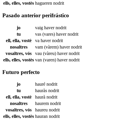
ells, elles, vostès
hagueren
nodrit
Pasado anterior perifrástico
jo
vaig haver
nodrit
tu
vas (vares) haver
nodrit
ell, ella, vostè
va haver
nodrit
nosaltres
vam (vàrem) haver
nodrit
vosaltres, vós
vau (vàreu) haver
nodrit
ells, elles, vostès
van (varen) haver
nodrit
Futuro perfecto
jo
hauré
nodrit
tu
hauràs
nodrit
ell, ella, vostè
haurà
nodrit
nosaltres
haurem
nodrit
vosaltres, vós
haureu
nodrit
ells, elles, vostès
hauran
nodrit