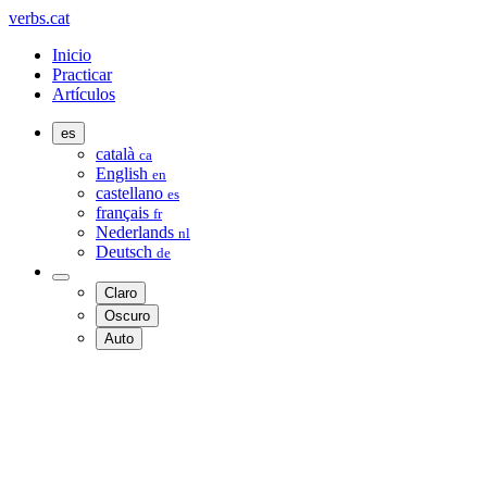
verbs.cat
Inicio
Practicar
Artículos
es
català
ca
English
en
castellano
es
français
fr
Nederlands
nl
Deutsch
de
Claro
Oscuro
Auto