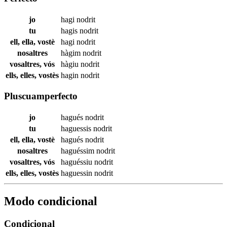
jo
hagi
nodrit
tu
hagis
nodrit
ell, ella, vostè
hagi
nodrit
nosaltres
hàgim
nodrit
vosaltres, vós
hàgiu
nodrit
ells, elles, vostès
hagin
nodrit
Pluscuamperfecto
jo
hagués
nodrit
tu
haguessis
nodrit
ell, ella, vostè
hagués
nodrit
nosaltres
haguéssim
nodrit
vosaltres, vós
haguéssiu
nodrit
ells, elles, vostès
haguessin
nodrit
Modo condicional
Condicional