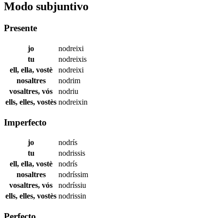
Modo subjuntivo
Presente
jo
nodreixi
tu
nodreixis
ell, ella, vostè
nodreixi
nosaltres
nodrim
vosaltres, vós
nodriu
ells, elles, vostès
nodreixin
Imperfecto
jo
nodrís
tu
nodrissis
ell, ella, vostè
nodrís
nosaltres
nodríssim
vosaltres, vós
nodríssiu
ells, elles, vostès
nodrissin
Perfecto