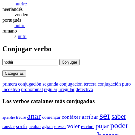
nutrire
neerlandés
voeden
portugués
nutrir
rumano
a
nutri
Conjugar verbo
Conjugar
Categorías
primera conjugación
segunda conjugación
tercera conjugación
puro
incoativo
pronominal
regular
irregular
defectivo
Los verbos catalanes más conjugados
ser
anar
saber
arribar
conèixer
començar
treure
aprendre
poder
pujar
voler
sortir
enviar
acabar
agrair
canviar
escriure