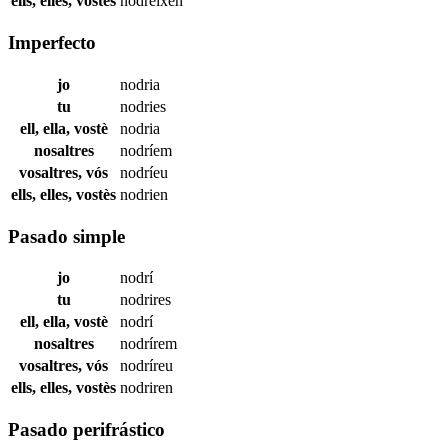
ells, elles, vostès
nodreixen
Imperfecto
jo
nodria
tu
nodries
ell, ella, vostè
nodria
nosaltres
nodríem
vosaltres, vós
nodríeu
ells, elles, vostès
nodrien
Pasado simple
jo
nodrí
tu
nodrires
ell, ella, vostè
nodrí
nosaltres
nodrírem
vosaltres, vós
nodríreu
ells, elles, vostès
nodriren
Pasado perifrástico