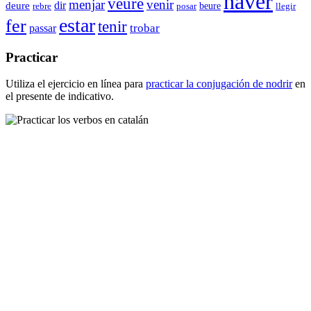
haver
veure
menjar
venir
dir
deure
beure
posar
llegir
rebre
estar
fer
tenir
trobar
passar
Practicar
Utiliza el ejercicio en línea para
practicar la conjugación de
nodrir
en
el presente de indicativo.