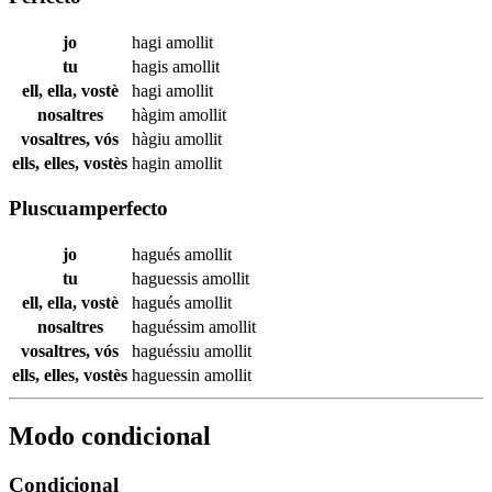
jo
hagi
amollit
tu
hagis
amollit
ell, ella, vostè
hagi
amollit
nosaltres
hàgim
amollit
vosaltres, vós
hàgiu
amollit
ells, elles, vostès
hagin
amollit
Pluscuamperfecto
jo
hagués
amollit
tu
haguessis
amollit
ell, ella, vostè
hagués
amollit
nosaltres
haguéssim
amollit
vosaltres, vós
haguéssiu
amollit
ells, elles, vostès
haguessin
amollit
Modo condicional
Condicional