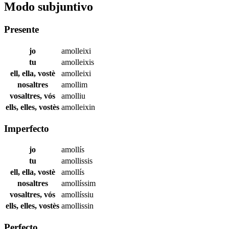
Modo subjuntivo
Presente
jo
amolleixi
tu
amolleixis
ell, ella, vostè
amolleixi
nosaltres
amollim
vosaltres, vós
amolliu
ells, elles, vostès
amolleixin
Imperfecto
jo
amollís
tu
amollissis
ell, ella, vostè
amollís
nosaltres
amollíssim
vosaltres, vós
amollíssiu
ells, elles, vostès
amollissin
Perfecto