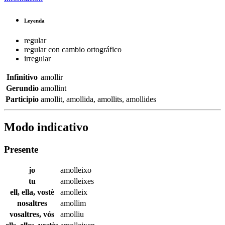
Leyenda
regular
regular con cambio ortográfico
irregular
Infinitivo
amollir
Gerundio
amollint
Participio
amollit
,
amollida
,
amollits
,
amollides
Modo indicativo
Presente
jo
amolleixo
tu
amolleixes
ell, ella, vostè
amolleix
nosaltres
amollim
vosaltres, vós
amolliu