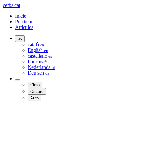
verbs.cat
Inicio
Practicar
Artículos
es
català
ca
English
en
castellano
es
français
fr
Nederlands
nl
Deutsch
de
Claro
Oscuro
Auto