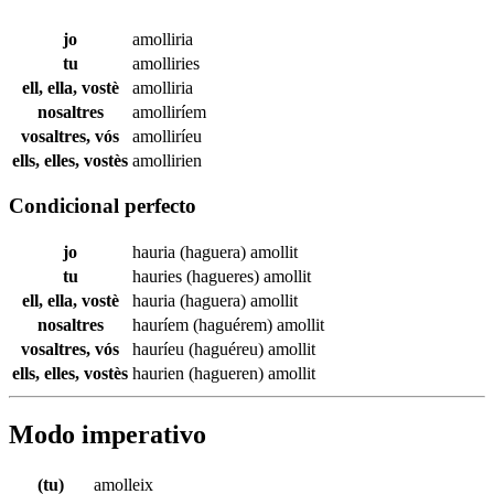
jo
amolliria
tu
amolliries
ell, ella, vostè
amolliria
nosaltres
amolliríem
vosaltres, vós
amolliríeu
ells, elles, vostès
amollirien
Condicional perfecto
jo
hauria (haguera)
amollit
tu
hauries (hagueres)
amollit
ell, ella, vostè
hauria (haguera)
amollit
nosaltres
hauríem (haguérem)
amollit
vosaltres, vós
hauríeu (haguéreu)
amollit
ells, elles, vostès
haurien (hagueren)
amollit
Modo imperativo
(tu)
amolleix