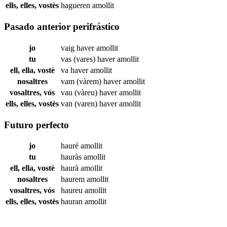
ells, elles, vostès
hagueren
amollit
Pasado anterior perifrástico
jo
vaig haver
amollit
tu
vas (vares) haver
amollit
ell, ella, vostè
va haver
amollit
nosaltres
vam (vàrem) haver
amollit
vosaltres, vós
vau (vàreu) haver
amollit
ells, elles, vostès
van (varen) haver
amollit
Futuro perfecto
jo
hauré
amollit
tu
hauràs
amollit
ell, ella, vostè
haurà
amollit
nosaltres
haurem
amollit
vosaltres, vós
haureu
amollit
ells, elles, vostès
hauran
amollit