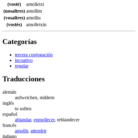
(vostè)
amolleixi
(nosaltres)
amollim
(vosaltres)
amolliu
(vostès)
amolleixin
Categorías
tercera conjugación
incoativo
regular
Traducciones
alemán
aufweichen, mildern
inglés
to soften
español
ablandar
,
enmollecer
, reblandecer
francés
amollir
,
attendrir
italiano