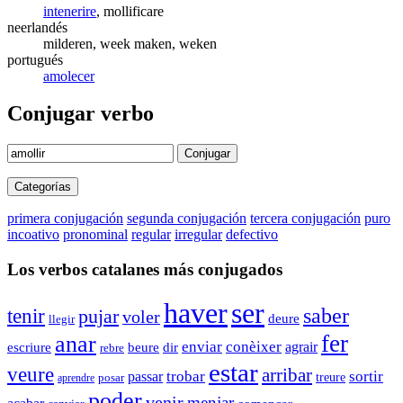
intenerire
, mollificare
neerlandés
milderen, week maken, weken
portugués
amolecer
Conjugar verbo
Conjugar
Categorías
primera conjugación
segunda conjugación
tercera conjugación
puro
incoativo
pronominal
regular
irregular
defectivo
Los verbos catalanes más conjugados
haver
ser
saber
tenir
pujar
voler
deure
llegir
fer
anar
enviar
conèixer
agrair
dir
escriure
beure
rebre
estar
veure
arribar
trobar
sortir
passar
treure
aprendre
posar
poder
venir
menjar