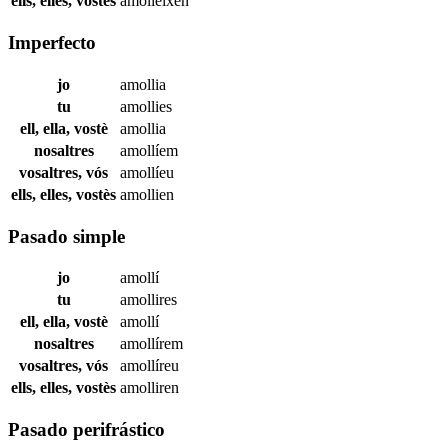
ells, elles, vostès
amolleixen
Imperfecto
jo
amollia
tu
amollies
ell, ella, vostè
amollia
nosaltres
amollíem
vosaltres, vós
amollíeu
ells, elles, vostès
amollien
Pasado simple
jo
amollí
tu
amollires
ell, ella, vostè
amollí
nosaltres
amollírem
vosaltres, vós
amollíreu
ells, elles, vostès
amolliren
Pasado perifrástico