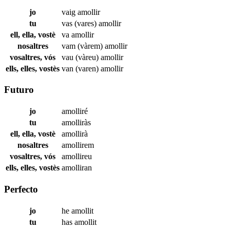
jo
vaig
amollir
tu
vas (vares)
amollir
ell, ella, vostè
va
amollir
nosaltres
vam (vàrem)
amollir
vosaltres, vós
vau (vàreu)
amollir
ells, elles, vostès
van (varen)
amollir
Futuro
jo
amolliré
tu
amolliràs
ell, ella, vostè
amollirà
nosaltres
amollirem
vosaltres, vós
amollireu
ells, elles, vostès
amolliran
Perfecto
jo
he
amollit
tu
has
amollit