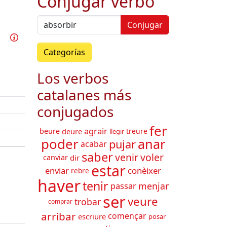
Conjugar verbo
Conjugar
Practicar este verbo
Información
Categorías
Los verbos
catalanes más
conjugados
fer
agrair
beure
deure
treure
llegir
poder
anar
pujar
acabar
saber
venir
voler
canviar
dir
estar
enviar
conèixer
rebre
haver
tenir
menjar
passar
ser
veure
trobar
comprar
arribar
començar
escriure
posar