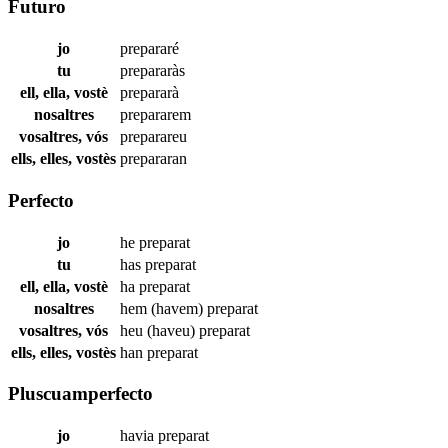
Futuro
jo
prepararé
tu
prepararàs
ell, ella, vostè
prepararà
nosaltres
prepararem
vosaltres, vós
preparareu
ells, elles, vostès
prepararan
Perfecto
jo
he
preparat
tu
has
preparat
ell, ella, vostè
ha
preparat
nosaltres
hem (havem)
preparat
vosaltres, vós
heu (haveu)
preparat
ells, elles, vostès
han
preparat
Pluscuamperfecto
jo
havia
preparat