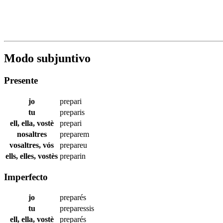
Modo subjuntivo
Presente
jo
prepari
tu
preparis
ell, ella, vostè
prepari
nosaltres
preparem
vosaltres, vós
prepareu
ells, elles, vostès
preparin
Imperfecto
jo
preparés
tu
preparessis
ell, ella, vostè
preparés