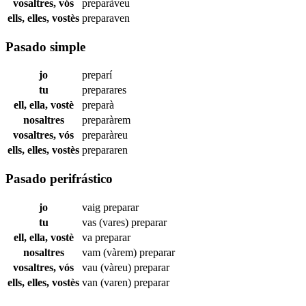
vosaltres, vós
preparàveu
ells, elles, vostès
preparaven
Pasado simple
jo
preparí
tu
preparares
ell, ella, vostè
preparà
nosaltres
preparàrem
vosaltres, vós
preparàreu
ells, elles, vostès
prepararen
Pasado perifrástico
jo
vaig
preparar
tu
vas (vares)
preparar
ell, ella, vostè
va
preparar
nosaltres
vam (vàrem)
preparar
vosaltres, vós
vau (vàreu)
preparar
ells, elles, vostès
van (varen)
preparar