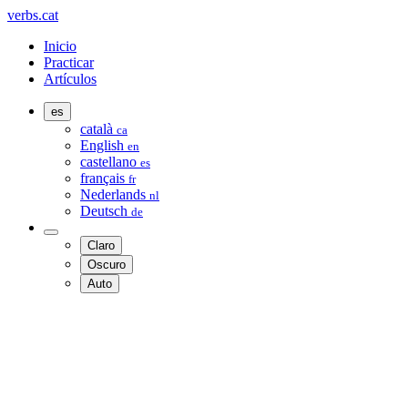
verbs.cat
Inicio
Practicar
Artículos
es
català
ca
English
en
castellano
es
français
fr
Nederlands
nl
Deutsch
de
Claro
Oscuro
Auto