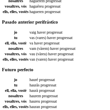
nosaltres
haguérem
progressat
vosaltres, vós
haguéreu
progressat
ells, elles, vostès
hagueren
progressat
Pasado anterior perifrástico
jo
vaig haver
progressat
tu
vas (vares) haver
progressat
ell, ella, vostè
va haver
progressat
nosaltres
vam (vàrem) haver
progressat
vosaltres, vós
vau (vàreu) haver
progressat
ells, elles, vostès
van (varen) haver
progressat
Futuro perfecto
jo
hauré
progressat
tu
hauràs
progressat
ell, ella, vostè
haurà
progressat
nosaltres
haurem
progressat
vosaltres, vós
haureu
progressat
ells, elles, vostès
hauran
progressat