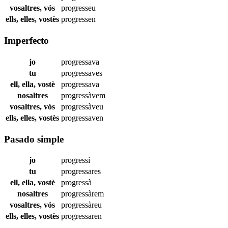
vosaltres, vós
progresseu
ells, elles, vostès
progressen
Imperfecto
jo
progressava
tu
progressaves
ell, ella, vostè
progressava
nosaltres
progressàvem
vosaltres, vós
progressàveu
ells, elles, vostès
progressaven
Pasado simple
jo
progressí
tu
progressares
ell, ella, vostè
progressà
nosaltres
progressàrem
vosaltres, vós
progressàreu
ells, elles, vostès
progressaren