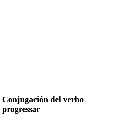
Conjugación del verbo
progressar