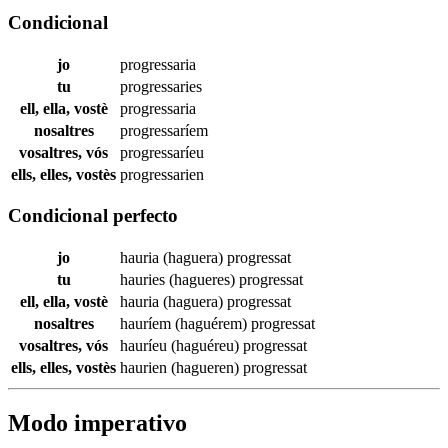
Condicional
jo
progressaria
tu
progressaries
ell, ella, vostè
progressaria
nosaltres
progressaríem
vosaltres, vós
progressaríeu
ells, elles, vostès
progressarien
Condicional perfecto
jo
hauria (haguera)
progressat
tu
hauries (hagueres)
progressat
ell, ella, vostè
hauria (haguera)
progressat
nosaltres
hauríem (haguérem)
progressat
vosaltres, vós
hauríeu (haguéreu)
progressat
ells, elles, vostès
haurien (hagueren)
progressat
Modo imperativo