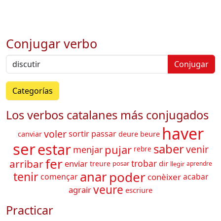
Conjugar verbo
Conjugar
Categorías
Los verbos catalanes más conjugados
haver
voler
sortir
passar
canviar
deure
beure
ser
estar
saber
pujar
venir
menjar
rebre
fer
arribar
trobar
enviar
dir
treure
posar
llegir
aprendre
poder
anar
tenir
conèixer
començar
acabar
veure
agrair
escriure
Practicar