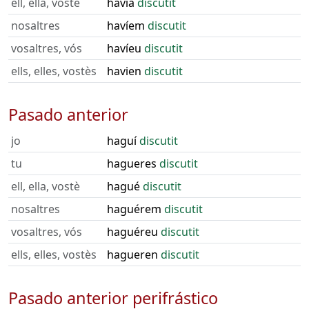
ell, ella, vostè
havia
discutit
nosaltres
havíem
discutit
vosaltres, vós
havíeu
discutit
ells, elles, vostès
havien
discutit
Pasado anterior
jo
haguí
discutit
tu
hagueres
discutit
ell, ella, vostè
hagué
discutit
nosaltres
haguérem
discutit
vosaltres, vós
haguéreu
discutit
ells, elles, vostès
hagueren
discutit
Pasado anterior perifrástico