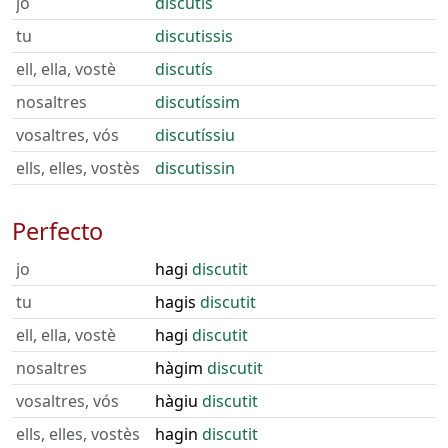
jo
discutís
tu
discutissis
ell, ella, vostè
discutís
nosaltres
discutíssim
vosaltres, vós
discutíssiu
ells, elles, vostès
discutissin
Perfecto
jo
hagi
discutit
tu
hagis
discutit
ell, ella, vostè
hagi
discutit
nosaltres
hàgim
discutit
vosaltres, vós
hàgiu
discutit
ells, elles, vostès
hagin
discutit