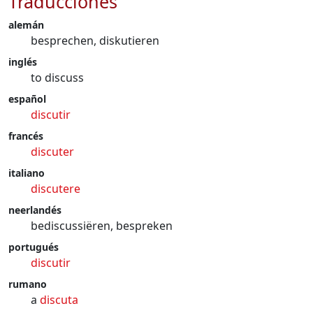
Traducciones
alemán
besprechen, diskutieren
inglés
to discuss
español
discutir
francés
discuter
italiano
discutere
neerlandés
bediscussiëren, bespreken
portugués
discutir
rumano
a
discuta