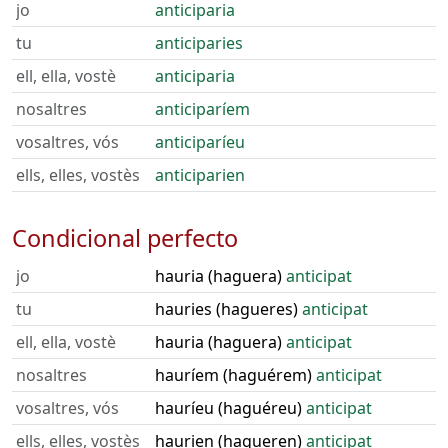
jo
anticiparia
tu
anticiparies
ell, ella, vostè
anticiparia
nosaltres
anticiparíem
vosaltres, vós
anticiparíeu
ells, elles, vostès
anticiparien
Condicional perfecto
jo
hauria (haguera)
anticipat
tu
hauries (hagueres)
anticipat
ell, ella, vostè
hauria (haguera)
anticipat
nosaltres
hauríem (haguérem)
anticipat
vosaltres, vós
hauríeu (haguéreu)
anticipat
ells, elles, vostès
haurien (hagueren)
anticipat