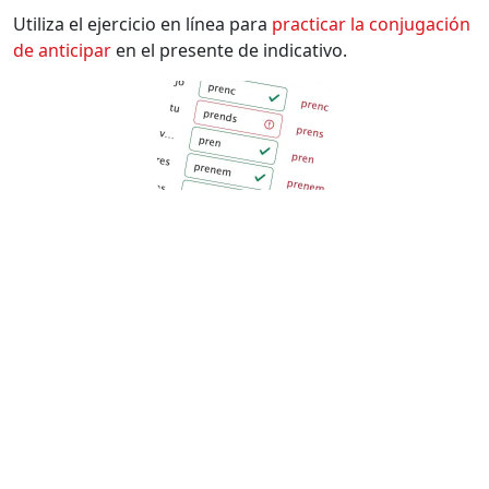
Utiliza el ejercicio en línea para
practicar la conjugación
de
anticipar
en el presente de indicativo.