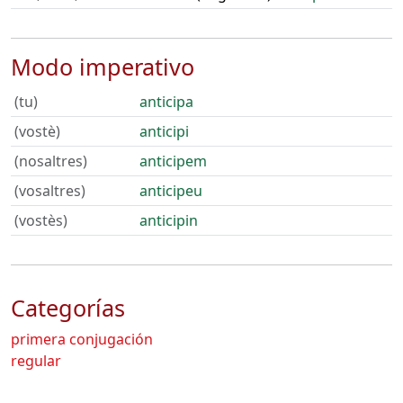
Modo imperativo
(tu)
anticipa
(vostè)
anticipi
(nosaltres)
anticipem
(vosaltres)
anticipeu
(vostès)
anticipin
Categorías
primera conjugación
regular