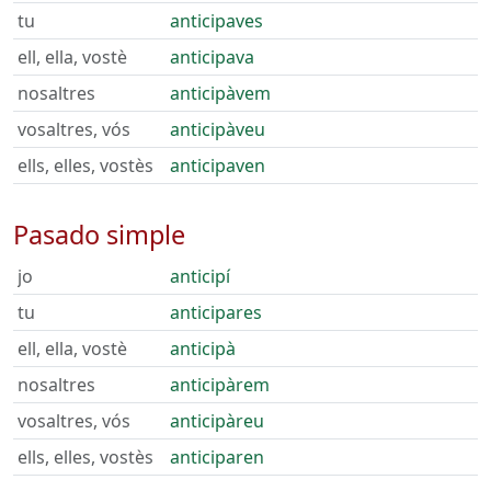
tu
anticipaves
ell, ella, vostè
anticipava
nosaltres
anticipàvem
vosaltres, vós
anticipàveu
ells, elles, vostès
anticipaven
Pasado simple
jo
anticipí
tu
anticipares
ell, ella, vostè
anticipà
nosaltres
anticipàrem
vosaltres, vós
anticipàreu
ells, elles, vostès
anticiparen