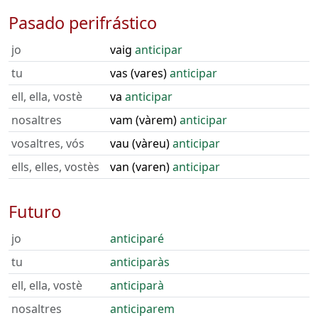
Pasado perifrástico
jo
vaig
anticipar
tu
vas (vares)
anticipar
ell, ella, vostè
va
anticipar
nosaltres
vam (vàrem)
anticipar
vosaltres, vós
vau (vàreu)
anticipar
ells, elles, vostès
van (varen)
anticipar
Futuro
jo
anticiparé
tu
anticiparàs
ell, ella, vostè
anticiparà
nosaltres
anticiparem