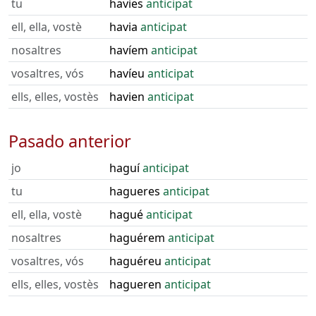
tu
havies
anticipat
ell, ella, vostè
havia
anticipat
nosaltres
havíem
anticipat
vosaltres, vós
havíeu
anticipat
ells, elles, vostès
havien
anticipat
Pasado anterior
jo
haguí
anticipat
tu
hagueres
anticipat
ell, ella, vostè
hagué
anticipat
nosaltres
haguérem
anticipat
vosaltres, vós
haguéreu
anticipat
ells, elles, vostès
hagueren
anticipat