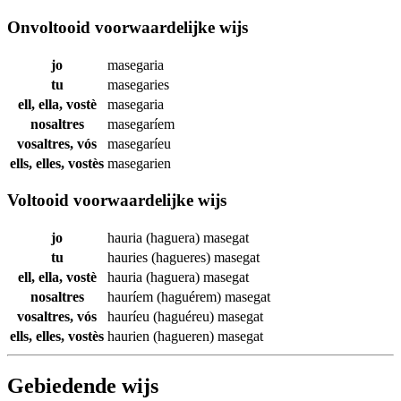
Onvoltooid voorwaardelijke wijs
jo
masegaria
tu
masegaries
ell, ella, vostè
masegaria
nosaltres
masegaríem
vosaltres, vós
masegaríeu
ells, elles, vostès
masegarien
Voltooid voorwaardelijke wijs
jo
hauria (haguera)
masegat
tu
hauries (hagueres)
masegat
ell, ella, vostè
hauria (haguera)
masegat
nosaltres
hauríem (haguérem)
masegat
vosaltres, vós
hauríeu (haguéreu)
masegat
ells, elles, vostès
haurien (hagueren)
masegat
Gebiedende wijs