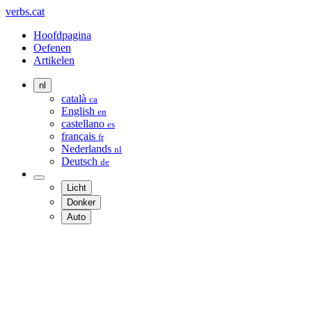
verbs.cat
Hoofdpagina
Oefenen
Artikelen
nl
català
ca
English
en
castellano
es
français
fr
Nederlands
nl
Deutsch
de
Licht
Donker
Auto