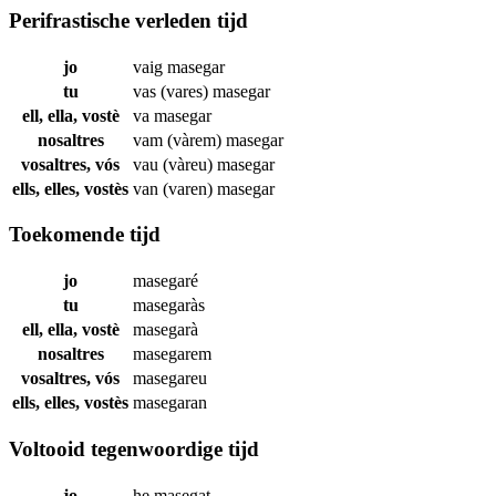
Perifrastische verleden tijd
jo
vaig
masegar
tu
vas (vares)
masegar
ell, ella, vostè
va
masegar
nosaltres
vam (vàrem)
masegar
vosaltres, vós
vau (vàreu)
masegar
ells, elles, vostès
van (varen)
masegar
Toekomende tijd
jo
masegaré
tu
masegaràs
ell, ella, vostè
masegarà
nosaltres
masegarem
vosaltres, vós
masegareu
ells, elles, vostès
masegaran
Voltooid tegenwoordige tijd
jo
he
masegat