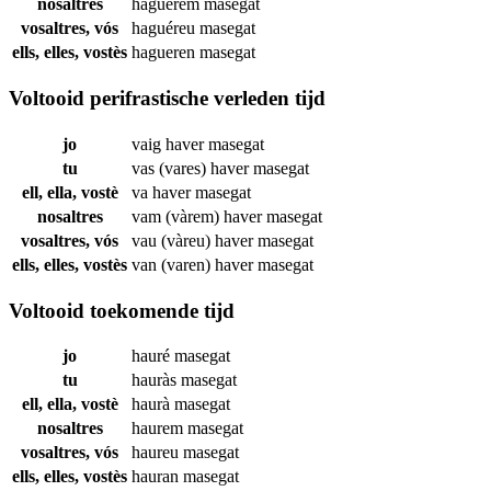
nosaltres
haguérem
masegat
vosaltres, vós
haguéreu
masegat
ells, elles, vostès
hagueren
masegat
Voltooid perifrastische verleden tijd
jo
vaig haver
masegat
tu
vas (vares) haver
masegat
ell, ella, vostè
va haver
masegat
nosaltres
vam (vàrem) haver
masegat
vosaltres, vós
vau (vàreu) haver
masegat
ells, elles, vostès
van (varen) haver
masegat
Voltooid toekomende tijd
jo
hauré
masegat
tu
hauràs
masegat
ell, ella, vostè
haurà
masegat
nosaltres
haurem
masegat
vosaltres, vós
haureu
masegat
ells, elles, vostès
hauran
masegat