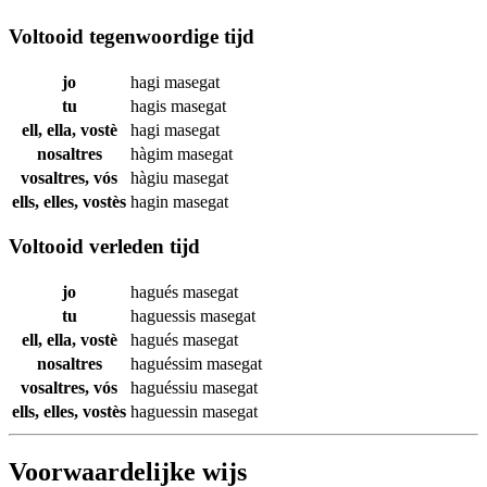
Voltooid tegenwoordige tijd
jo
hagi
masegat
tu
hagis
masegat
ell, ella, vostè
hagi
masegat
nosaltres
hàgim
masegat
vosaltres, vós
hàgiu
masegat
ells, elles, vostès
hagin
masegat
Voltooid verleden tijd
jo
hagués
masegat
tu
haguessis
masegat
ell, ella, vostè
hagués
masegat
nosaltres
haguéssim
masegat
vosaltres, vós
haguéssiu
masegat
ells, elles, vostès
haguessin
masegat
Voorwaardelijke wijs