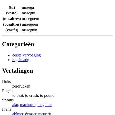
(tu)
masega
(vostè)
masegui
(nosaltres)
maseguem
(vosaltres)
masegueu
(vostès)
maseguin
Categorieën
eerste vervoeging
regelmatig
Vertalingen
Duits
zerdrücken
Engels
to beat, to crush, to pound
Spaans
ajar
,
machucar
,
magullar
Frans
abîmer
,
écraser
,
meurtrir