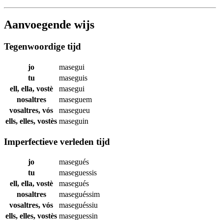
Aanvoegende wijs
Tegenwoordige tijd
jo
masegui
tu
maseguis
ell, ella, vostè
masegui
nosaltres
maseguem
vosaltres, vós
masegueu
ells, elles, vostès
maseguin
Imperfectieve verleden tijd
jo
masegués
tu
maseguessis
ell, ella, vostè
masegués
nosaltres
maseguéssim
vosaltres, vós
maseguéssiu
ells, elles, vostès
maseguessin