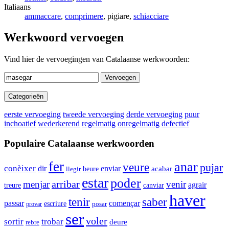
Italiaans
ammaccare
,
comprimere
, pigiare,
schiacciare
Werkwoord vervoegen
Vind hier de vervoegingen van Catalaanse werkwoorden:
Vervoegen
Categorieën
eerste vervoeging
tweede vervoeging
derde vervoeging
puur
inchoatief
wederkerend
regelmatig
onregelmatig
defectief
Populaire Catalaanse werkwoorden
fer
anar
veure
pujar
conèixer
enviar
dir
acabar
beure
llegir
estar
poder
arribar
menjar
venir
agrair
canviar
treure
haver
tenir
saber
passar
començar
escriure
posar
provar
ser
voler
sortir
trobar
deure
rebre