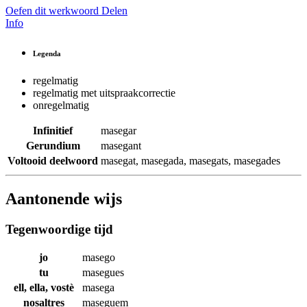
Oefen dit werkwoord
Delen
Info
Legenda
regelmatig
regelmatig met uitspraakcorrectie
onregelmatig
Infinitief
masegar
Gerundium
masegant
Voltooid deelwoord
masegat
,
masegada
,
masegats
,
masegades
Aantonende wijs
Tegenwoordige tijd
jo
masego
tu
masegues
ell, ella, vostè
masega
nosaltres
maseguem