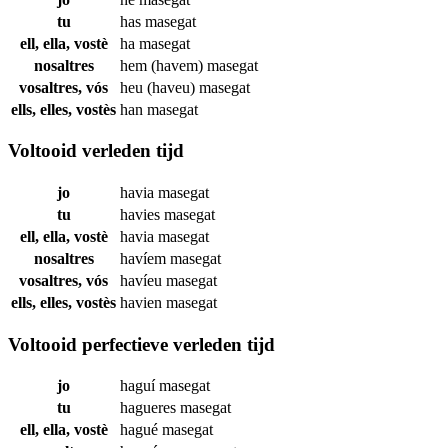
tu
has
masegat
ell, ella, vostè
ha
masegat
nosaltres
hem (havem)
masegat
vosaltres, vós
heu (haveu)
masegat
ells, elles, vostès
han
masegat
Voltooid verleden tijd
jo
havia
masegat
tu
havies
masegat
ell, ella, vostè
havia
masegat
nosaltres
havíem
masegat
vosaltres, vós
havíeu
masegat
ells, elles, vostès
havien
masegat
Voltooid perfectieve verleden tijd
jo
haguí
masegat
tu
hagueres
masegat
ell, ella, vostè
hagué
masegat