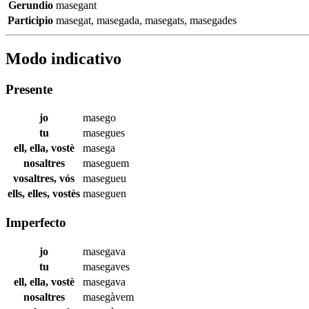
Gerundio
masegant
Participio
masegat
,
masegada
,
masegats
,
masegades
Modo indicativo
Presente
jo
masego
tu
masegues
ell, ella, vostè
masega
nosaltres
maseguem
vosaltres, vós
masegueu
ells, elles, vostès
maseguen
Imperfecto
jo
masegava
tu
masegaves
ell, ella, vostè
masegava
nosaltres
masegàvem