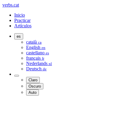
verbs.cat
Inicio
Practicar
Artículos
es
català
ca
English
en
castellano
es
français
fr
Nederlands
nl
Deutsch
de
Claro
Oscuro
Auto