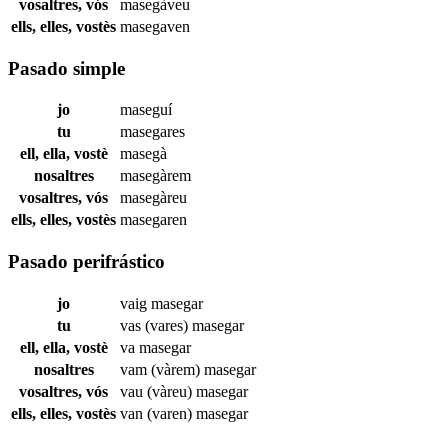
vosaltres, vós
masegàveu
ells, elles, vostès
masegaven
Pasado simple
jo
maseguí
tu
masegares
ell, ella, vostè
masegà
nosaltres
masegàrem
vosaltres, vós
masegàreu
ells, elles, vostès
masegaren
Pasado perifrástico
jo
vaig
masegar
tu
vas (vares)
masegar
ell, ella, vostè
va
masegar
nosaltres
vam (vàrem)
masegar
vosaltres, vós
vau (vàreu)
masegar
ells, elles, vostès
van (varen)
masegar