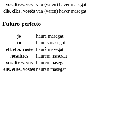
vosaltres, vós
vau (vàreu) haver
masegat
ells, elles, vostès
van (varen) haver
masegat
Futuro perfecto
jo
hauré
masegat
tu
hauràs
masegat
ell, ella, vostè
haurà
masegat
nosaltres
haurem
masegat
vosaltres, vós
haureu
masegat
ells, elles, vostès
hauran
masegat