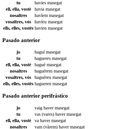
tu
havies
masegat
ell, ella, vostè
havia
masegat
nosaltres
havíem
masegat
vosaltres, vós
havíeu
masegat
ells, elles, vostès
havien
masegat
Pasado anterior
jo
haguí
masegat
tu
hagueres
masegat
ell, ella, vostè
hagué
masegat
nosaltres
haguérem
masegat
vosaltres, vós
haguéreu
masegat
ells, elles, vostès
hagueren
masegat
Pasado anterior perifrástico
jo
vaig haver
masegat
tu
vas (vares) haver
masegat
ell, ella, vostè
va haver
masegat
nosaltres
vam (vàrem) haver
masegat