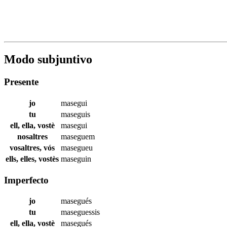
Modo subjuntivo
Presente
jo
masegui
tu
maseguis
ell, ella, vostè
masegui
nosaltres
maseguem
vosaltres, vós
masegueu
ells, elles, vostès
maseguin
Imperfecto
jo
masegués
tu
maseguessis
ell, ella, vostè
masegués