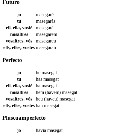
Futuro
jo
masegaré
tu
masegaràs
ell, ella, vostè
masegarà
nosaltres
masegarem
vosaltres, vós
masegareu
ells, elles, vostès
masegaran
Perfecto
jo
he
masegat
tu
has
masegat
ell, ella, vostè
ha
masegat
nosaltres
hem (havem)
masegat
vosaltres, vós
heu (haveu)
masegat
ells, elles, vostès
han
masegat
Pluscuamperfecto
jo
havia
masegat