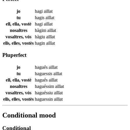
jo
hagi
aïllat
tu
hagis
aïllat
ell, ella, vostè
hagi
aïllat
nosaltres
hàgim
aïllat
vosaltres, vós
hàgiu
aïllat
ells, elles, vostès
hagin
aïllat
Pluperfect
jo
hagués
aïllat
tu
haguessis
aïllat
ell, ella, vostè
hagués
aïllat
nosaltres
haguéssim
aïllat
vosaltres, vós
haguéssiu
aïllat
ells, elles, vostès
haguessin
aïllat
Conditional mood
Conditional