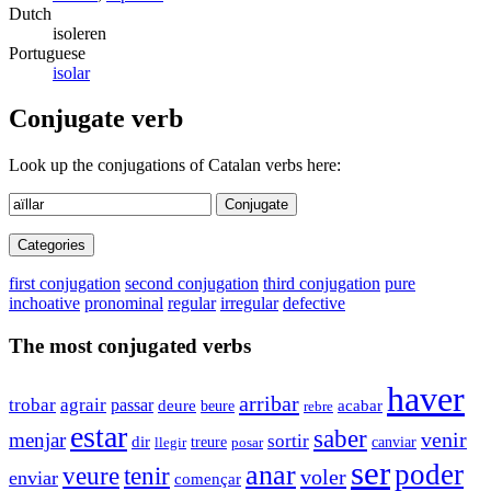
Dutch
isoleren
Portuguese
isolar
Conjugate verb
Look up the conjugations of Catalan verbs here:
Conjugate
Categories
first conjugation
second conjugation
third conjugation
pure
inchoative
pronominal
regular
irregular
defective
The most conjugated verbs
haver
arribar
trobar
agrair
passar
acabar
deure
beure
rebre
estar
saber
menjar
venir
sortir
dir
canviar
llegir
treure
posar
ser
poder
anar
veure
tenir
voler
enviar
començar