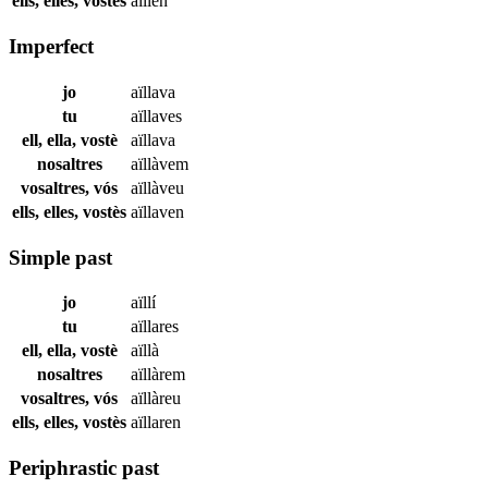
ells, elles, vostès
aïllen
Imperfect
jo
aïllava
tu
aïllaves
ell, ella, vostè
aïllava
nosaltres
aïllàvem
vosaltres, vós
aïllàveu
ells, elles, vostès
aïllaven
Simple past
jo
aïllí
tu
aïllares
ell, ella, vostè
aïllà
nosaltres
aïllàrem
vosaltres, vós
aïllàreu
ells, elles, vostès
aïllaren
Periphrastic past