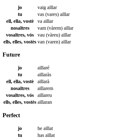
jo
vaig
aïllar
tu
vas (vares)
aïllar
ell, ella, vostè
va
aïllar
nosaltres
vam (vàrem)
aïllar
vosaltres, vós
vau (vàreu)
aïllar
ells, elles, vostès
van (varen)
aïllar
Future
jo
aïllaré
tu
aïllaràs
ell, ella, vostè
aïllarà
nosaltres
aïllarem
vosaltres, vós
aïllareu
ells, elles, vostès
aïllaran
Perfect
jo
he
aïllat
tu
has
aïllat