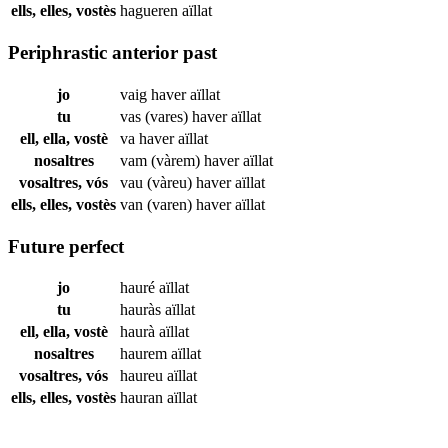
ells, elles, vostès
hagueren
aïllat
Periphrastic anterior past
jo
vaig haver
aïllat
tu
vas (vares) haver
aïllat
ell, ella, vostè
va haver
aïllat
nosaltres
vam (vàrem) haver
aïllat
vosaltres, vós
vau (vàreu) haver
aïllat
ells, elles, vostès
van (varen) haver
aïllat
Future perfect
jo
hauré
aïllat
tu
hauràs
aïllat
ell, ella, vostè
haurà
aïllat
nosaltres
haurem
aïllat
vosaltres, vós
haureu
aïllat
ells, elles, vostès
hauran
aïllat