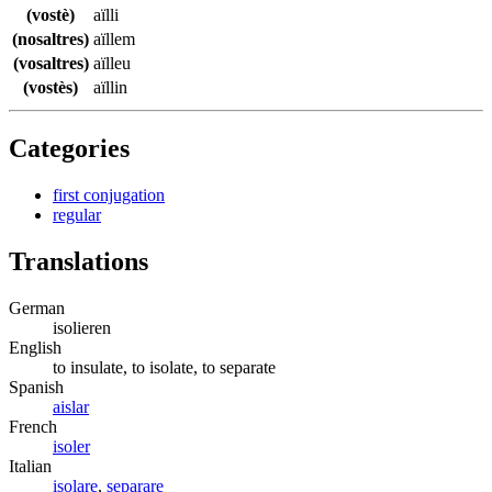
(vostè)
aïlli
(nosaltres)
aïllem
(vosaltres)
aïlleu
(vostès)
aïllin
Categories
first conjugation
regular
Translations
German
isolieren
English
to insulate, to isolate, to separate
Spanish
aislar
French
isoler
Italian
isolare
,
separare