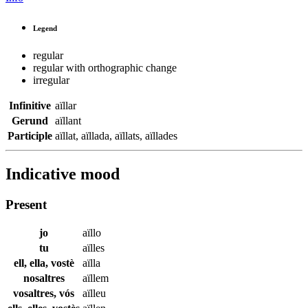
Legend
regular
regular with orthographic change
irregular
Infinitive
aïllar
Gerund
aïllant
Participle
aïllat
,
aïllada
,
aïllats
,
aïllades
Indicative mood
Present
jo
aïllo
tu
aïlles
ell, ella, vostè
aïlla
nosaltres
aïllem
vosaltres, vós
aïlleu