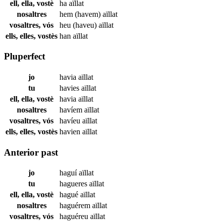
ell, ella, vostè
ha
aïllat
nosaltres
hem (havem)
aïllat
vosaltres, vós
heu (haveu)
aïllat
ells, elles, vostès
han
aïllat
Pluperfect
jo
havia
aïllat
tu
havies
aïllat
ell, ella, vostè
havia
aïllat
nosaltres
havíem
aïllat
vosaltres, vós
havíeu
aïllat
ells, elles, vostès
havien
aïllat
Anterior past
jo
haguí
aïllat
tu
hagueres
aïllat
ell, ella, vostè
hagué
aïllat
nosaltres
haguérem
aïllat
vosaltres, vós
haguéreu
aïllat