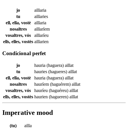
jo
aïllaria
tu
aïllaries
ell, ella, vostè
aïllaria
nosaltres
aïllaríem
vosaltres, vós
aïllaríeu
ells, elles, vostès
aïllarien
Condicional perfet
jo
hauria (haguera)
aïllat
tu
hauries (hagueres)
aïllat
ell, ella, vostè
hauria (haguera)
aïllat
nosaltres
hauríem (haguérem)
aïllat
vosaltres, vós
hauríeu (haguéreu)
aïllat
ells, elles, vostès
haurien (hagueren)
aïllat
Imperative mood
(tu)
aïlla