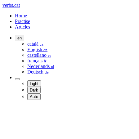
verbs.cat
Home
Practise
Articles
en
català
ca
English
en
castellano
es
français
fr
Nederlands
nl
Deutsch
de
Light
Dark
Auto