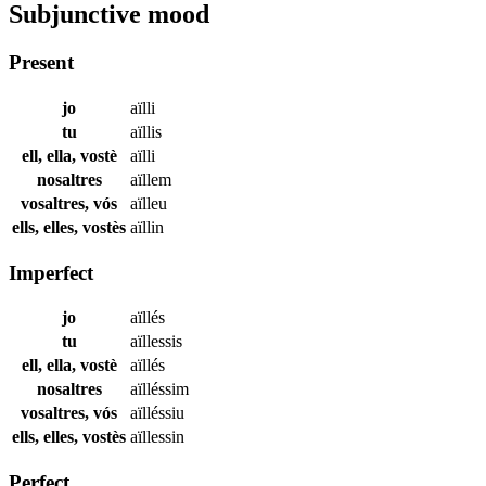
Subjunctive mood
Present
jo
aïlli
tu
aïllis
ell, ella, vostè
aïlli
nosaltres
aïllem
vosaltres, vós
aïlleu
ells, elles, vostès
aïllin
Imperfect
jo
aïllés
tu
aïllessis
ell, ella, vostè
aïllés
nosaltres
aïlléssim
vosaltres, vós
aïlléssiu
ells, elles, vostès
aïllessin
Perfect