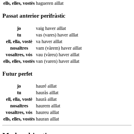
ells, elles, vostès
hagueren
aïllat
Passat anterior perifràstic
jo
vaig haver
aïllat
tu
vas (vares) haver
aïllat
ell, ella, vostè
va haver
aïllat
nosaltres
vam (vàrem) haver
aïllat
vosaltres, vós
vau (vàreu) haver
aïllat
ells, elles, vostès
van (varen) haver
aïllat
Futur perfet
jo
hauré
aïllat
tu
hauràs
aïllat
ell, ella, vostè
haurà
aïllat
nosaltres
haurem
aïllat
vosaltres, vós
haureu
aïllat
ells, elles, vostès
hauran
aïllat