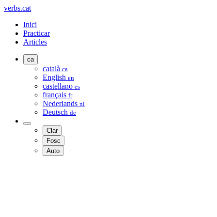
verbs.cat
Inici
Practicar
Articles
ca
català
ca
English
en
castellano
es
français
fr
Nederlands
nl
Deutsch
de
Clar
Fosc
Auto