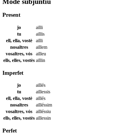
Mode subjuntiu
Present
jo
aïlli
tu
aïllis
ell, ella, vostè
aïlli
nosaltres
aïllem
vosaltres, vós
aïlleu
ells, elles, vostès
aïllin
Imperfet
jo
aïllés
tu
aïllessis
ell, ella, vostè
aïllés
nosaltres
aïlléssim
vosaltres, vós
aïlléssiu
ells, elles, vostès
aïllessin
Perfet