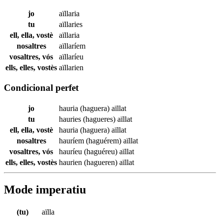
jo
aïllaria
tu
aïllaries
ell, ella, vostè
aïllaria
nosaltres
aïllaríem
vosaltres, vós
aïllaríeu
ells, elles, vostès
aïllarien
Condicional perfet
jo
hauria (haguera)
aïllat
tu
hauries (hagueres)
aïllat
ell, ella, vostè
hauria (haguera)
aïllat
nosaltres
hauríem (haguérem)
aïllat
vosaltres, vós
hauríeu (haguéreu)
aïllat
ells, elles, vostès
haurien (hagueren)
aïllat
Mode imperatiu
(tu)
aïlla