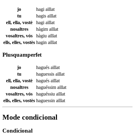
jo
hagi
aïllat
tu
hagis
aïllat
ell, ella, vostè
hagi
aïllat
nosaltres
hàgim
aïllat
vosaltres, vós
hàgiu
aïllat
ells, elles, vostès
hagin
aïllat
Plusquamperfet
jo
hagués
aïllat
tu
haguessis
aïllat
ell, ella, vostè
hagués
aïllat
nosaltres
haguéssim
aïllat
vosaltres, vós
haguéssiu
aïllat
ells, elles, vostès
haguessin
aïllat
Mode condicional
Condicional