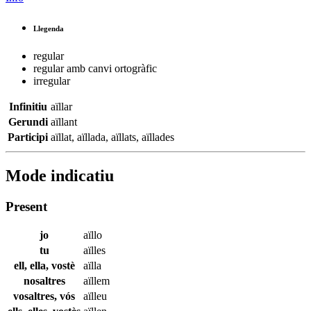
Llegenda
regular
regular amb canvi ortogràfic
irregular
Infinitiu
aïllar
Gerundi
aïllant
Participi
aïllat
,
aïllada
,
aïllats
,
aïllades
Mode indicatiu
Present
jo
aïllo
tu
aïlles
ell, ella, vostè
aïlla
nosaltres
aïllem
vosaltres, vós
aïlleu