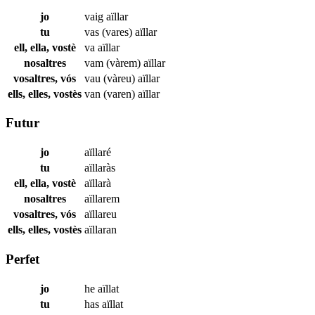
jo
vaig
aïllar
tu
vas (vares)
aïllar
ell, ella, vostè
va
aïllar
nosaltres
vam (vàrem)
aïllar
vosaltres, vós
vau (vàreu)
aïllar
ells, elles, vostès
van (varen)
aïllar
Futur
jo
aïllaré
tu
aïllaràs
ell, ella, vostè
aïllarà
nosaltres
aïllarem
vosaltres, vós
aïllareu
ells, elles, vostès
aïllaran
Perfet
jo
he
aïllat
tu
has
aïllat