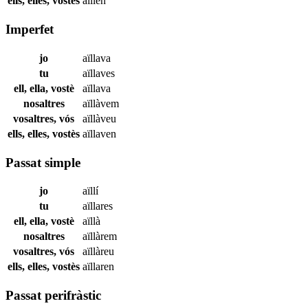
ells, elles, vostès
aïllen
Imperfet
jo
aïllava
tu
aïllaves
ell, ella, vostè
aïllava
nosaltres
aïllàvem
vosaltres, vós
aïllàveu
ells, elles, vostès
aïllaven
Passat simple
jo
aïllí
tu
aïllares
ell, ella, vostè
aïllà
nosaltres
aïllàrem
vosaltres, vós
aïllàreu
ells, elles, vostès
aïllaren
Passat perifràstic