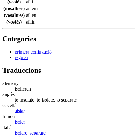
(vostè)
aïlli
(nosaltres)
aïllem
(vosaltres)
aïlleu
(vostès)
aïllin
Categories
primera conjugació
regular
Traduccions
alemany
isolieren
anglès
to insulate, to isolate, to separate
castellà
aislar
francès
isoler
italià
isolare
,
separare