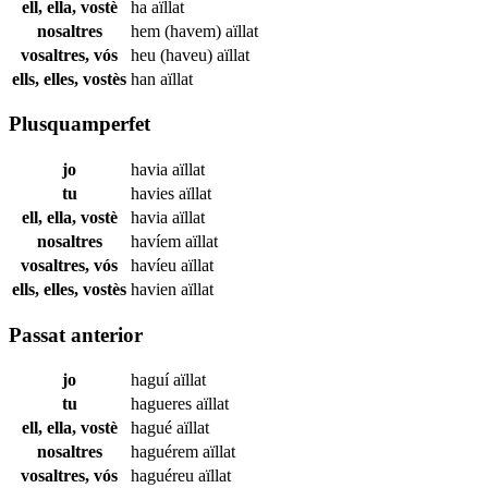
ell, ella, vostè
ha
aïllat
nosaltres
hem (havem)
aïllat
vosaltres, vós
heu (haveu)
aïllat
ells, elles, vostès
han
aïllat
Plusquamperfet
jo
havia
aïllat
tu
havies
aïllat
ell, ella, vostè
havia
aïllat
nosaltres
havíem
aïllat
vosaltres, vós
havíeu
aïllat
ells, elles, vostès
havien
aïllat
Passat anterior
jo
haguí
aïllat
tu
hagueres
aïllat
ell, ella, vostè
hagué
aïllat
nosaltres
haguérem
aïllat
vosaltres, vós
haguéreu
aïllat