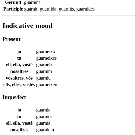
Gerund
guarnint
Participle
guarnit
,
guarnida
,
guarnits
,
guarnides
Indicative mood
Present
jo
guarneixo
tu
guarneixes
ell, ella, vostè
guarneix
nosaltres
guarnim
vosaltres, vós
guarniu
ells, elles, vostès
guarneixen
Imperfect
jo
guarnia
tu
guarnies
ell, ella, vostè
guarnia
nosaltres
guarníem