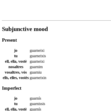
Subjunctive mood
Present
jo
guarneixi
tu
guarneixis
ell, ella, vostè
guarneixi
nosaltres
guarnim
vosaltres, vós
guarniu
ells, elles, vostès
guarneixin
Imperfect
jo
guarnís
tu
guarnissis
ell, ella, vostè
guarnís