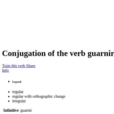
Conjugation of the verb
guarni
Train this verb
Share
Info
Legend
regular
regular with orthographic change
irregular
Infinitive
guarnir