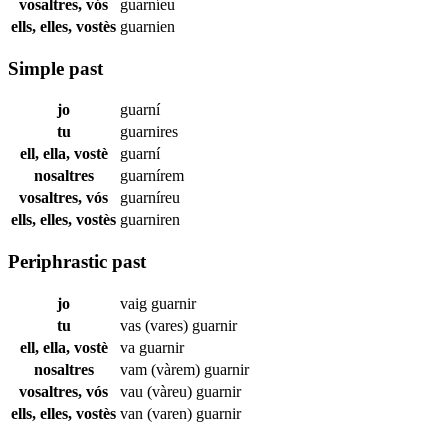
vosaltres, vós
guarníeu
ells, elles, vostès
guarnien
Simple past
jo
guarní
tu
guarnires
ell, ella, vostè
guarní
nosaltres
guarnírem
vosaltres, vós
guarníreu
ells, elles, vostès
guarniren
Periphrastic past
jo
vaig
guarnir
tu
vas (vares)
guarnir
ell, ella, vostè
va
guarnir
nosaltres
vam (vàrem)
guarnir
vosaltres, vós
vau (vàreu)
guarnir
ells, elles, vostès
van (varen)
guarnir