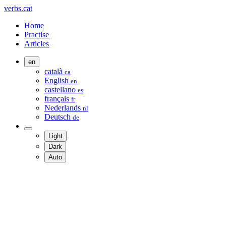
verbs.cat
Home
Practise
Articles
en
català
ca
English
en
castellano
es
français
fr
Nederlands
nl
Deutsch
de
Light
Dark
Auto