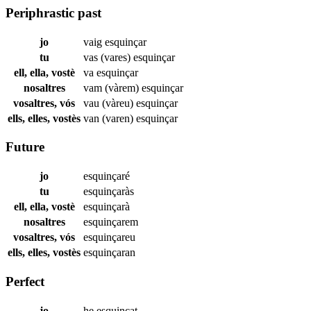
Periphrastic past
jo
vaig
esquinçar
tu
vas (vares)
esquinçar
ell, ella, vostè
va
esquinçar
nosaltres
vam (vàrem)
esquinçar
vosaltres, vós
vau (vàreu)
esquinçar
ells, elles, vostès
van (varen)
esquinçar
Future
jo
esquinçaré
tu
esquinçaràs
ell, ella, vostè
esquinçarà
nosaltres
esquinçarem
vosaltres, vós
esquinçareu
ells, elles, vostès
esquinçaran
Perfect
jo
he
esquinçat