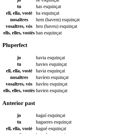
tu
has
esquinçat
ell, ella, vostè
ha
esquinçat
nosaltres
hem (havem)
esquinçat
vosaltres, vós
heu (haveu)
esquinçat
ells, elles, vostès
han
esquinçat
Pluperfect
jo
havia
esquinçat
tu
havies
esquinçat
ell, ella, vostè
havia
esquinçat
nosaltres
havíem
esquinçat
vosaltres, vós
havíeu
esquinçat
ells, elles, vostès
havien
esquinçat
Anterior past
jo
haguí
esquinçat
tu
hagueres
esquinçat
ell, ella, vostè
hagué
esquinçat