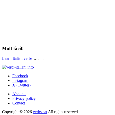
Molt fàcil!
Learn Italian verbs
with...
Facebook
Instagram
X (Twitter)
About...
Privacy policy
Contact
Copyright © 2026
verbs.cat
All rights reserved.