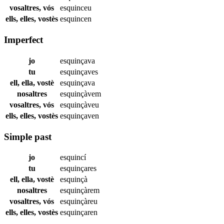
vosaltres, vós
esquinceu
ells, elles, vostès
esquincen
Imperfect
jo
esquinçava
tu
esquinçaves
ell, ella, vostè
esquinçava
nosaltres
esquinçàvem
vosaltres, vós
esquinçàveu
ells, elles, vostès
esquinçaven
Simple past
jo
esquincí
tu
esquinçares
ell, ella, vostè
esquinçà
nosaltres
esquinçàrem
vosaltres, vós
esquinçàreu
ells, elles, vostès
esquinçaren