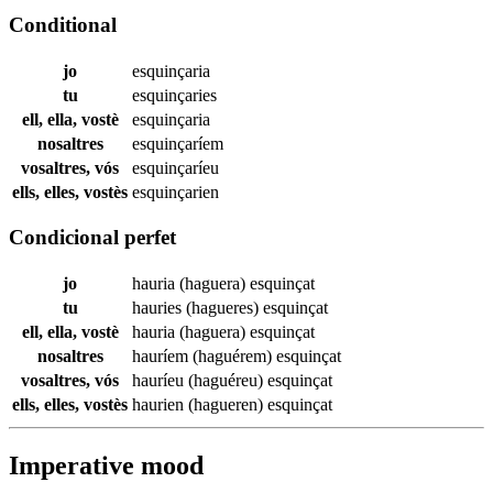
Conditional
jo
esquinçaria
tu
esquinçaries
ell, ella, vostè
esquinçaria
nosaltres
esquinçaríem
vosaltres, vós
esquinçaríeu
ells, elles, vostès
esquinçarien
Condicional perfet
jo
hauria (haguera)
esquinçat
tu
hauries (hagueres)
esquinçat
ell, ella, vostè
hauria (haguera)
esquinçat
nosaltres
hauríem (haguérem)
esquinçat
vosaltres, vós
hauríeu (haguéreu)
esquinçat
ells, elles, vostès
haurien (hagueren)
esquinçat
Imperative mood