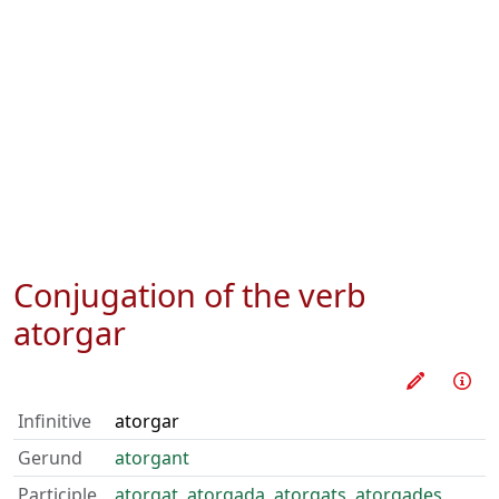
Conjugation of the verb
atorgar
Train thi
Inf
Infinitive
atorgar
Gerund
atorgant
Participle
atorgat
,
atorgada
,
atorgats
,
atorgades