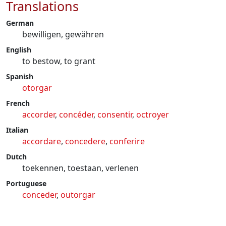
Translations
German
bewilligen, gewähren
English
to bestow, to grant
Spanish
otorgar
French
accorder
,
concéder
,
consentir
,
octroyer
Italian
accordare
,
concedere
,
conferire
Dutch
toekennen, toestaan, verlenen
Portuguese
conceder
,
outorgar