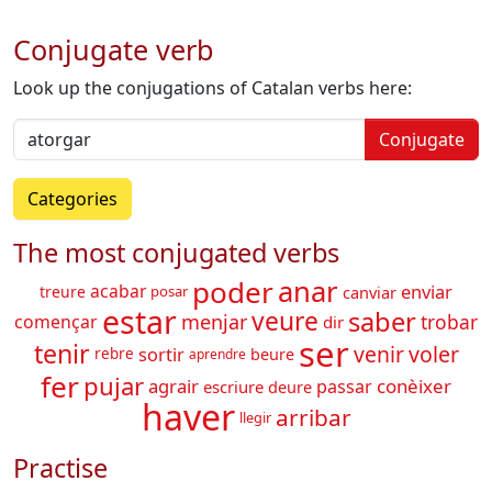
Conjugate verb
Look up the conjugations of Catalan verbs here:
Conjugate
Categories
The most conjugated verbs
poder
anar
enviar
acabar
canviar
treure
posar
estar
saber
veure
trobar
menjar
començar
dir
ser
tenir
venir
voler
sortir
beure
rebre
aprendre
fer
pujar
agrair
conèixer
passar
escriure
deure
haver
arribar
llegir
Practise