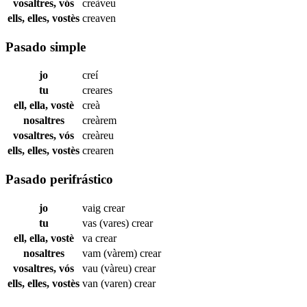
vosaltres, vós
creàveu
ells, elles, vostès
creaven
Pasado simple
jo
creí
tu
creares
ell, ella, vostè
creà
nosaltres
creàrem
vosaltres, vós
creàreu
ells, elles, vostès
crearen
Pasado perifrástico
jo
vaig
crear
tu
vas (vares)
crear
ell, ella, vostè
va
crear
nosaltres
vam (vàrem)
crear
vosaltres, vós
vau (vàreu)
crear
ells, elles, vostès
van (varen)
crear