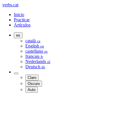
verbs.cat
Inicio
Practicar
Artículos
es
català
ca
English
en
castellano
es
français
fr
Nederlands
nl
Deutsch
de
Claro
Oscuro
Auto