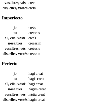
vosaltres, vós
creeu
ells, elles, vostès
creïn
Imperfecto
jo
creés
tu
creessis
ell, ella, vostè
creés
nosaltres
creéssim
vosaltres, vós
creéssiu
ells, elles, vostès
creessin
Perfecto
jo
hagi
creat
tu
hagis
creat
ell, ella, vostè
hagi
creat
nosaltres
hàgim
creat
vosaltres, vós
hàgiu
creat
ells, elles, vostès
hagin
creat