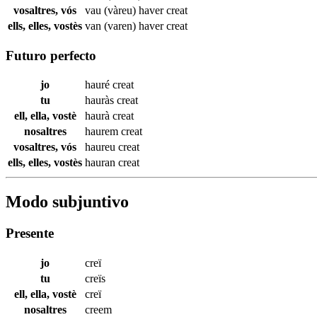
vosaltres, vós
vau (vàreu) haver
creat
ells, elles, vostès
van (varen) haver
creat
Futuro perfecto
jo
hauré
creat
tu
hauràs
creat
ell, ella, vostè
haurà
creat
nosaltres
haurem
creat
vosaltres, vós
haureu
creat
ells, elles, vostès
hauran
creat
Modo subjuntivo
Presente
jo
creï
tu
creïs
ell, ella, vostè
creï
nosaltres
creem