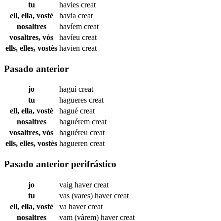
tu
havies
creat
ell, ella, vostè
havia
creat
nosaltres
havíem
creat
vosaltres, vós
havíeu
creat
ells, elles, vostès
havien
creat
Pasado anterior
jo
haguí
creat
tu
hagueres
creat
ell, ella, vostè
hagué
creat
nosaltres
haguérem
creat
vosaltres, vós
haguéreu
creat
ells, elles, vostès
hagueren
creat
Pasado anterior perifrástico
jo
vaig haver
creat
tu
vas (vares) haver
creat
ell, ella, vostè
va haver
creat
nosaltres
vam (vàrem) haver
creat