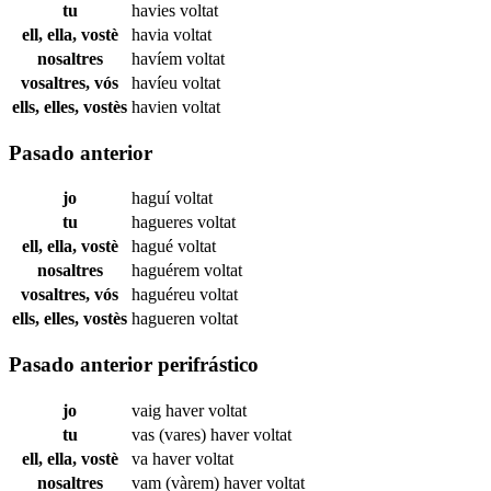
tu
havies
voltat
ell, ella, vostè
havia
voltat
nosaltres
havíem
voltat
vosaltres, vós
havíeu
voltat
ells, elles, vostès
havien
voltat
Pasado anterior
jo
haguí
voltat
tu
hagueres
voltat
ell, ella, vostè
hagué
voltat
nosaltres
haguérem
voltat
vosaltres, vós
haguéreu
voltat
ells, elles, vostès
hagueren
voltat
Pasado anterior perifrástico
jo
vaig haver
voltat
tu
vas (vares) haver
voltat
ell, ella, vostè
va haver
voltat
nosaltres
vam (vàrem) haver
voltat