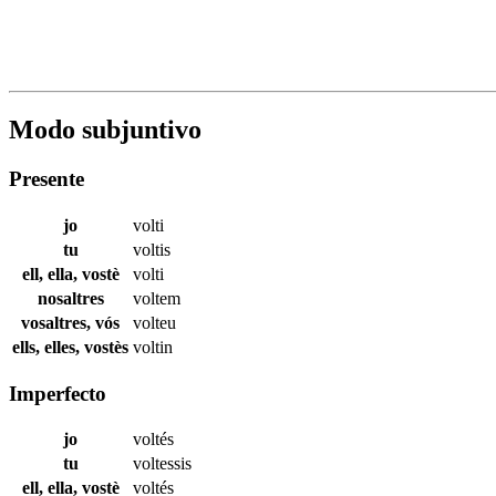
Modo subjuntivo
Presente
jo
volti
tu
voltis
ell, ella, vostè
volti
nosaltres
voltem
vosaltres, vós
volteu
ells, elles, vostès
voltin
Imperfecto
jo
voltés
tu
voltessis
ell, ella, vostè
voltés