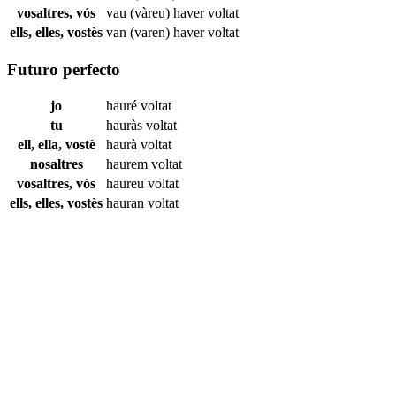
vosaltres, vós
vau (vàreu) haver
voltat
ells, elles, vostès
van (varen) haver
voltat
Futuro perfecto
jo
hauré
voltat
tu
hauràs
voltat
ell, ella, vostè
haurà
voltat
nosaltres
haurem
voltat
vosaltres, vós
haureu
voltat
ells, elles, vostès
hauran
voltat