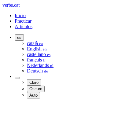
verbs.cat
Inicio
Practicar
Artículos
es
català
ca
English
en
castellano
es
français
fr
Nederlands
nl
Deutsch
de
Claro
Oscuro
Auto