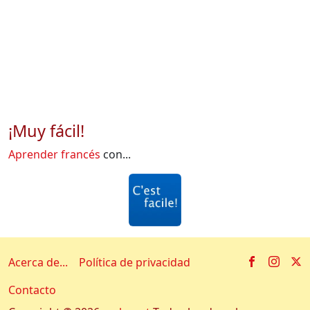
¡Muy fácil!
Aprender francés
con...
Facebook
Insta
X
Acerca de...
Política de privacidad
Contacto