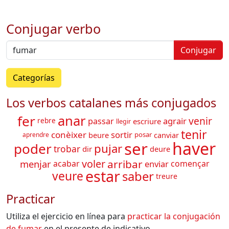
Conjugar verbo
Conjugar
Categorías
Los verbos catalanes más conjugados
fer
anar
venir
agrair
passar
escriure
rebre
llegir
tenir
sortir
conèixer
beure
canviar
posar
aprendre
haver
ser
poder
pujar
trobar
dir
deure
arribar
voler
menjar
enviar
acabar
començar
estar
saber
veure
treure
Practicar
Utiliza el ejercicio en línea para
practicar la conjugación
de
fumar
en el presente de indicativo.