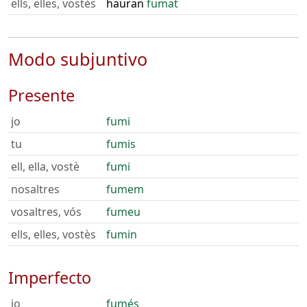
ells, elles, vostès
hauran
fumat
Modo subjuntivo
Presente
jo
fumi
tu
fumis
ell, ella, vostè
fumi
nosaltres
fumem
vosaltres, vós
fumeu
ells, elles, vostès
fumin
Imperfecto
jo
fumés