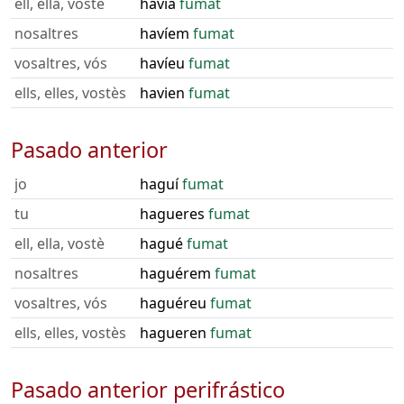
ell, ella, vostè
havia
fumat
nosaltres
havíem
fumat
vosaltres, vós
havíeu
fumat
ells, elles, vostès
havien
fumat
Pasado anterior
jo
haguí
fumat
tu
hagueres
fumat
ell, ella, vostè
hagué
fumat
nosaltres
haguérem
fumat
vosaltres, vós
haguéreu
fumat
ells, elles, vostès
hagueren
fumat
Pasado anterior perifrástico