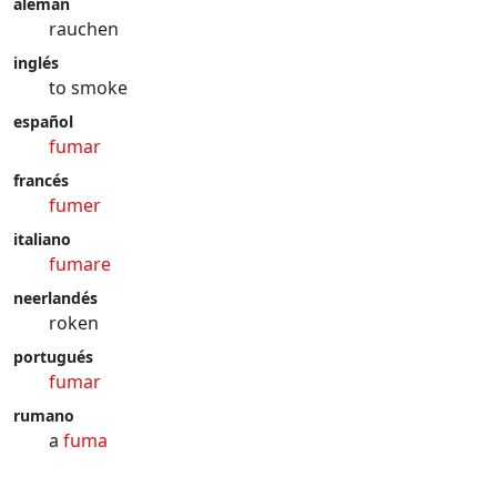
alemán
rauchen
inglés
to smoke
español
fumar
francés
fumer
italiano
fumare
neerlandés
roken
portugués
fumar
rumano
a
fuma