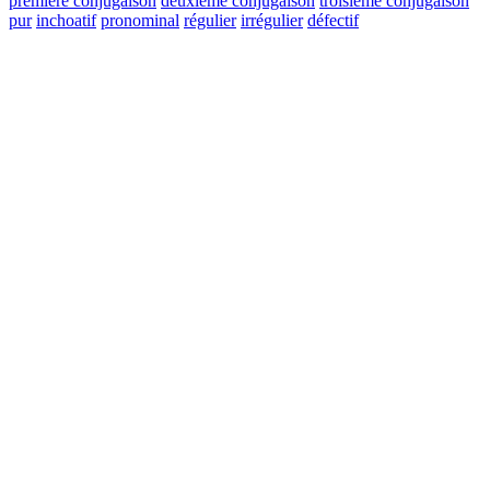
première conjugaison
deuxième conjugaison
troisième conjugaison
pur
inchoatif
pronominal
régulier
irrégulier
défectif