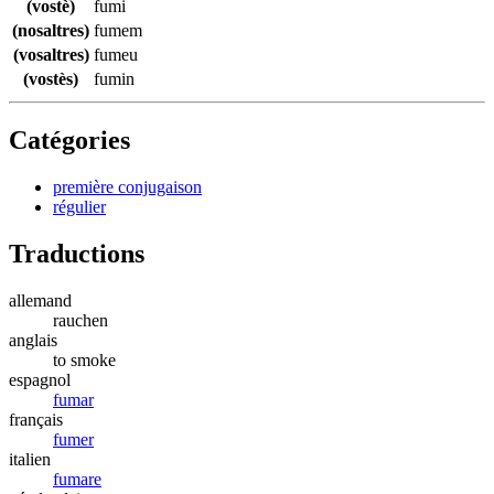
(vostè)
fumi
(nosaltres)
fumem
(vosaltres)
fumeu
(vostès)
fumin
Catégories
première conjugaison
régulier
Traductions
allemand
rauchen
anglais
to smoke
espagnol
fumar
français
fumer
italien
fumare