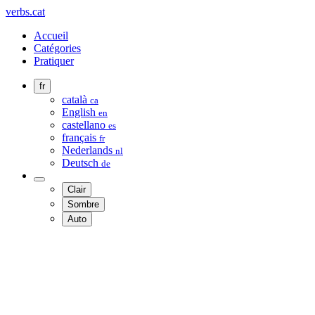
verbs.cat
Accueil
Catégories
Pratiquer
fr
català
ca
English
en
castellano
es
français
fr
Nederlands
nl
Deutsch
de
Clair
Sombre
Auto