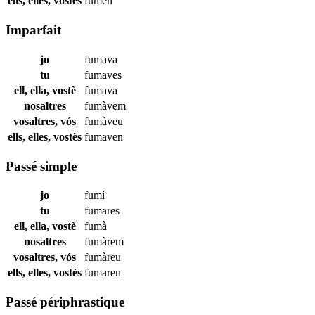
ells, elles, vostès
fumen
Imparfait
jo
fumava
tu
fumaves
ell, ella, vostè
fumava
nosaltres
fumàvem
vosaltres, vós
fumàveu
ells, elles, vostès
fumaven
Passé simple
jo
fumí
tu
fumares
ell, ella, vostè
fumà
nosaltres
fumàrem
vosaltres, vós
fumàreu
ells, elles, vostès
fumaren
Passé périphrastique