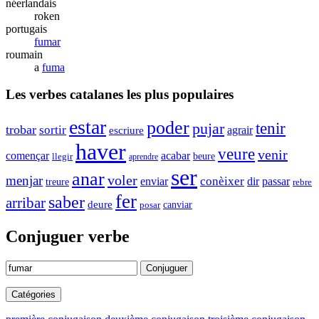
néerlandais
roken
portugais
fumar
roumain
a
fuma
Les verbes catalanes les plus populaires
estar
poder
tenir
pujar
trobar
sortir
agrair
escriure
haver
veure
venir
començar
acabar
beure
llegir
aprendre
ser
anar
voler
menjar
enviar
conèixer
passar
dir
treure
rebre
fer
saber
arribar
deure
canviar
posar
Conjuguer verbe
Conjuguer
Catégories