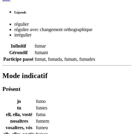
Légende
régulier
régulier avec changement orthographique
irrégulier
Infinitif
fumar
Gérondif
fumant
Participe passé
fumat
,
fumada
,
fumats
,
fumades
Mode indicatif
Présent
jo
fumo
tu
fumes
ell, ella, vostè
fuma
nosaltres
fumem
vosaltres, vós
fumeu