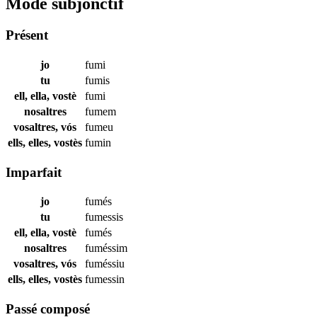
Mode subjonctif
Présent
jo
fumi
tu
fumis
ell, ella, vostè
fumi
nosaltres
fumem
vosaltres, vós
fumeu
ells, elles, vostès
fumin
Imparfait
jo
fumés
tu
fumessis
ell, ella, vostè
fumés
nosaltres
fuméssim
vosaltres, vós
fuméssiu
ells, elles, vostès
fumessin
Passé composé