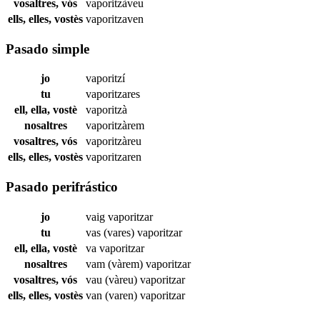
vosaltres, vós
vaporitzàveu
ells, elles, vostès
vaporitzaven
Pasado simple
jo
vaporitzí
tu
vaporitzares
ell, ella, vostè
vaporitzà
nosaltres
vaporitzàrem
vosaltres, vós
vaporitzàreu
ells, elles, vostès
vaporitzaren
Pasado perifrástico
jo
vaig
vaporitzar
tu
vas (vares)
vaporitzar
ell, ella, vostè
va
vaporitzar
nosaltres
vam (vàrem)
vaporitzar
vosaltres, vós
vau (vàreu)
vaporitzar
ells, elles, vostès
van (varen)
vaporitzar