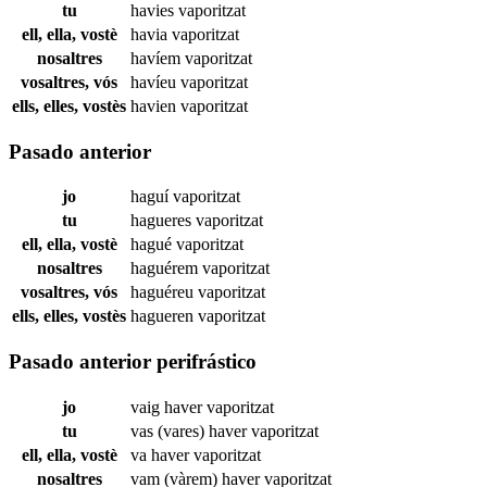
tu
havies
vaporitzat
ell, ella, vostè
havia
vaporitzat
nosaltres
havíem
vaporitzat
vosaltres, vós
havíeu
vaporitzat
ells, elles, vostès
havien
vaporitzat
Pasado anterior
jo
haguí
vaporitzat
tu
hagueres
vaporitzat
ell, ella, vostè
hagué
vaporitzat
nosaltres
haguérem
vaporitzat
vosaltres, vós
haguéreu
vaporitzat
ells, elles, vostès
hagueren
vaporitzat
Pasado anterior perifrástico
jo
vaig haver
vaporitzat
tu
vas (vares) haver
vaporitzat
ell, ella, vostè
va haver
vaporitzat
nosaltres
vam (vàrem) haver
vaporitzat