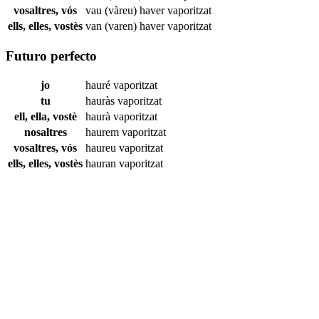
vosaltres, vós
vau (vàreu) haver
vaporitzat
ells, elles, vostès
van (varen) haver
vaporitzat
Futuro perfecto
jo
hauré
vaporitzat
tu
hauràs
vaporitzat
ell, ella, vostè
haurà
vaporitzat
nosaltres
haurem
vaporitzat
vosaltres, vós
haureu
vaporitzat
ells, elles, vostès
hauran
vaporitzat