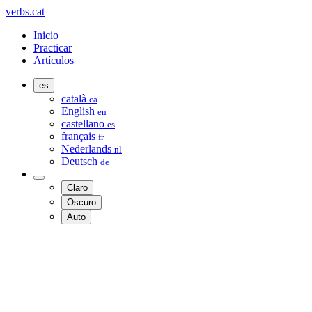
verbs.cat
Inicio
Practicar
Artículos
es
català
ca
English
en
castellano
es
français
fr
Nederlands
nl
Deutsch
de
Claro
Oscuro
Auto