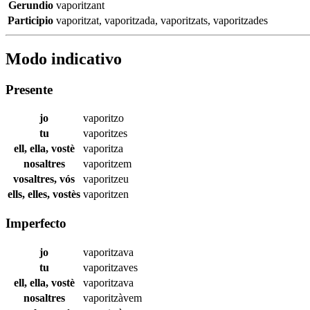
Gerundio
vaporitzant
Participio
vaporitzat
,
vaporitzada
,
vaporitzats
,
vaporitzades
Modo indicativo
Presente
jo
vaporitzo
tu
vaporitzes
ell, ella, vostè
vaporitza
nosaltres
vaporitzem
vosaltres, vós
vaporitzeu
ells, elles, vostès
vaporitzen
Imperfecto
jo
vaporitzava
tu
vaporitzaves
ell, ella, vostè
vaporitzava
nosaltres
vaporitzàvem