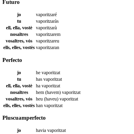
Futuro
jo
vaporitzaré
tu
vaporitzaràs
ell, ella, vostè
vaporitzarà
nosaltres
vaporitzarem
vosaltres, vós
vaporitzareu
ells, elles, vostès
vaporitzaran
Perfecto
jo
he
vaporitzat
tu
has
vaporitzat
ell, ella, vostè
ha
vaporitzat
nosaltres
hem (havem)
vaporitzat
vosaltres, vós
heu (haveu)
vaporitzat
ells, elles, vostès
han
vaporitzat
Pluscuamperfecto
jo
havia
vaporitzat