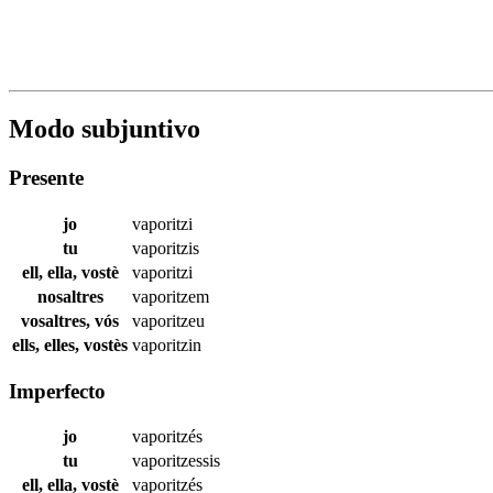
Modo subjuntivo
Presente
jo
vaporitzi
tu
vaporitzis
ell, ella, vostè
vaporitzi
nosaltres
vaporitzem
vosaltres, vós
vaporitzeu
ells, elles, vostès
vaporitzin
Imperfecto
jo
vaporitzés
tu
vaporitzessis
ell, ella, vostè
vaporitzés