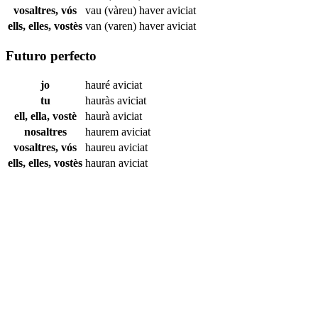
vosaltres, vós
vau (vàreu) haver
aviciat
ells, elles, vostès
van (varen) haver
aviciat
Futuro perfecto
jo
hauré
aviciat
tu
hauràs
aviciat
ell, ella, vostè
haurà
aviciat
nosaltres
haurem
aviciat
vosaltres, vós
haureu
aviciat
ells, elles, vostès
hauran
aviciat