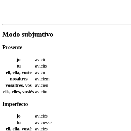
Modo subjuntivo
Presente
jo
aviciï
tu
aviciïs
ell, ella, vostè
aviciï
nosaltres
aviciem
vosaltres, vós
avicieu
ells, elles, vostès
aviciïn
Imperfecto
jo
aviciés
tu
aviciessis
ell, ella, vostè
aviciés