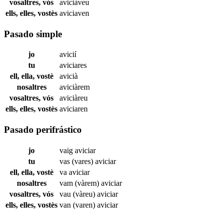
vosaltres, vós
aviciàveu
ells, elles, vostès
aviciaven
Pasado simple
jo
avicií
tu
aviciares
ell, ella, vostè
avicià
nosaltres
aviciàrem
vosaltres, vós
aviciàreu
ells, elles, vostès
aviciaren
Pasado perifrástico
jo
vaig
aviciar
tu
vas (vares)
aviciar
ell, ella, vostè
va
aviciar
nosaltres
vam (vàrem)
aviciar
vosaltres, vós
vau (vàreu)
aviciar
ells, elles, vostès
van (varen)
aviciar