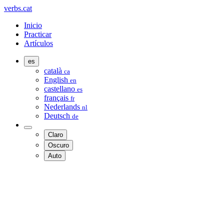
verbs.cat
Inicio
Practicar
Artículos
es
català
ca
English
en
castellano
es
français
fr
Nederlands
nl
Deutsch
de
Claro
Oscuro
Auto