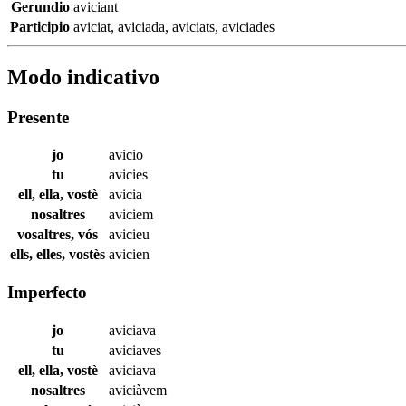
Gerundio
aviciant
Participio
aviciat
,
aviciada
,
aviciats
,
aviciades
Modo indicativo
Presente
jo
avicio
tu
avicies
ell, ella, vostè
avicia
nosaltres
aviciem
vosaltres, vós
avicieu
ells, elles, vostès
avicien
Imperfecto
jo
aviciava
tu
aviciaves
ell, ella, vostè
aviciava
nosaltres
aviciàvem