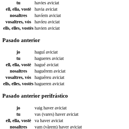
tu
havies
aviciat
ell, ella, vostè
havia
aviciat
nosaltres
havíem
aviciat
vosaltres, vós
havíeu
aviciat
ells, elles, vostès
havien
aviciat
Pasado anterior
jo
haguí
aviciat
tu
hagueres
aviciat
ell, ella, vostè
hagué
aviciat
nosaltres
haguérem
aviciat
vosaltres, vós
haguéreu
aviciat
ells, elles, vostès
hagueren
aviciat
Pasado anterior perifrástico
jo
vaig haver
aviciat
tu
vas (vares) haver
aviciat
ell, ella, vostè
va haver
aviciat
nosaltres
vam (vàrem) haver
aviciat