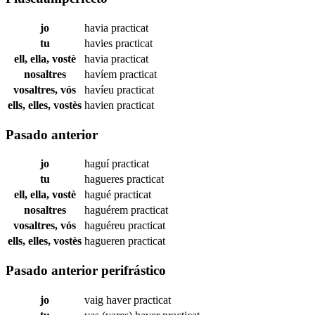
jo
havia
practicat
tu
havies
practicat
ell, ella, vostè
havia
practicat
nosaltres
havíem
practicat
vosaltres, vós
havíeu
practicat
ells, elles, vostès
havien
practicat
Pasado anterior
jo
haguí
practicat
tu
hagueres
practicat
ell, ella, vostè
hagué
practicat
nosaltres
haguérem
practicat
vosaltres, vós
haguéreu
practicat
ells, elles, vostès
hagueren
practicat
Pasado anterior perifrástico
jo
vaig haver
practicat