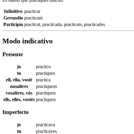
Es bueno que practiques mucho.
Infinitivo
practicar
Gerundio
practicant
Participio
practicat
,
practicada
,
practicats
,
practicades
Modo indicativo
Presente
jo
practico
tu
practiques
ell, ella, vostè
practica
nosaltres
practiquem
vosaltres, vós
practiqueu
ells, elles, vostès
practiquen
Imperfecto
jo
practicava
tu
practicaves