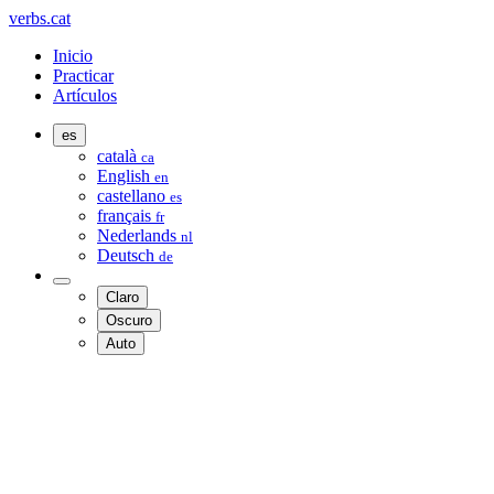
verbs.cat
Inicio
Practicar
Artículos
es
català
ca
English
en
castellano
es
français
fr
Nederlands
nl
Deutsch
de
Claro
Oscuro
Auto