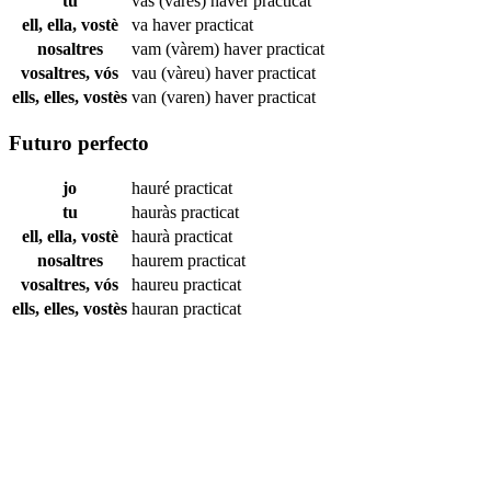
tu
vas (vares) haver
practicat
ell, ella, vostè
va haver
practicat
nosaltres
vam (vàrem) haver
practicat
vosaltres, vós
vau (vàreu) haver
practicat
ells, elles, vostès
van (varen) haver
practicat
Futuro perfecto
jo
hauré
practicat
tu
hauràs
practicat
ell, ella, vostè
haurà
practicat
nosaltres
haurem
practicat
vosaltres, vós
haureu
practicat
ells, elles, vostès
hauran
practicat