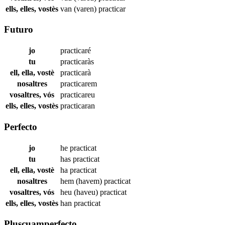
ells, elles, vostès
van (varen)
practicar
Futuro
jo
practicaré
tu
practicaràs
ell, ella, vostè
practicarà
nosaltres
practicarem
vosaltres, vós
practicareu
ells, elles, vostès
practicaran
Perfecto
jo
he
practicat
tu
has
practicat
ell, ella, vostè
ha
practicat
nosaltres
hem (havem)
practicat
vosaltres, vós
heu (haveu)
practicat
ells, elles, vostès
han
practicat
Pluscuamperfecto