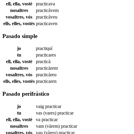
ell, ella, vostè
practicava
nosaltres
practicàvem
vosaltres, vós
practicàveu
ells, elles, vostès
practicaven
Pasado simple
jo
practiquí
tu
practicares
ell, ella, vostè
practicà
nosaltres
practicàrem
vosaltres, vós
practicàreu
ells, elles, vostès
practicaren
Pasado perifrástico
jo
vaig
practicar
tu
vas (vares)
practicar
ell, ella, vostè
va
practicar
nosaltres
vam (vàrem)
practicar
vosaltres, vós
vau (vàreu)
practicar