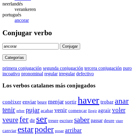
neerlandés
verankeren
portugués
ancorar
Conjugar verbo
Conjugar
Categorías
primera conjugación
segunda conjugación
tercera conjugación
puro
incoativo
pronominal
regular
irregular
defectivo
Los verbos catalanes más conjugados
haver
anar
menjar
enviar
conèixer
sortir
trobar
beure
tenir
pujar
voler
venir
agrair
acabar
començar
rebre
llegir
ser
fer
saber
veure
dir
passar
escriure
deure
treure
viure
estar
poder
arribar
canviar
posar