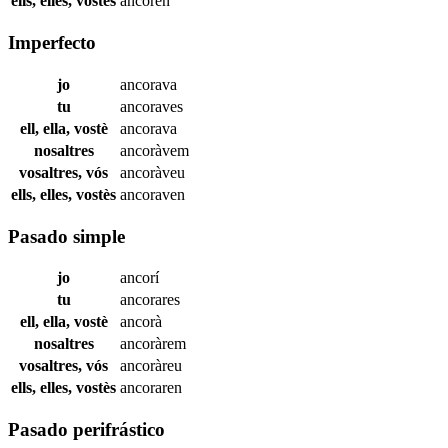
ells, elles, vostès
ancoren
Imperfecto
jo
ancorava
tu
ancoraves
ell, ella, vostè
ancorava
nosaltres
ancoràvem
vosaltres, vós
ancoràveu
ells, elles, vostès
ancoraven
Pasado simple
jo
ancorí
tu
ancorares
ell, ella, vostè
ancorà
nosaltres
ancoràrem
vosaltres, vós
ancoràreu
ells, elles, vostès
ancoraren
Pasado perifrástico