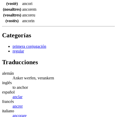
(vostè)
ancori
(nosaltres)
ancorem
(vosaltres)
ancoreu
(vostès)
ancorin
Categorías
primera conjugación
regular
Traducciones
alemán
Anker werfen, verankern
inglés
to anchor
español
anclar
francés
ancrer
italiano
ancorare