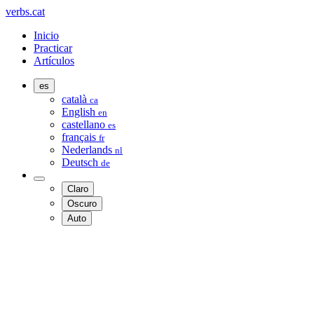
verbs.cat
Inicio
Practicar
Artículos
es
català
ca
English
en
castellano
es
français
fr
Nederlands
nl
Deutsch
de
Claro
Oscuro
Auto