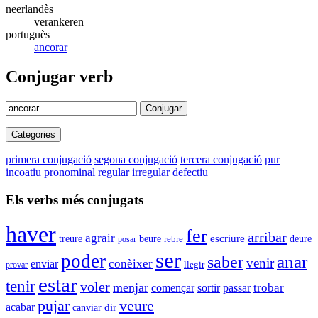
neerlandès
verankeren
portuguès
ancorar
Conjugar verb
Conjugar
Categories
primera conjugació
segona conjugació
tercera conjugació
pur
incoatiu
pronominal
regular
irregular
defectiu
Els verbs més conjugats
haver
fer
arribar
agrair
beure
escriure
deure
treure
rebre
posar
ser
poder
anar
saber
venir
enviar
conèixer
llegir
provar
estar
tenir
voler
menjar
trobar
començar
sortir
passar
veure
pujar
acabar
canviar
dir