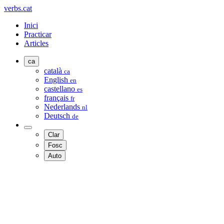
verbs.cat
Inici
Practicar
Articles
ca
català
ca
English
en
castellano
es
français
fr
Nederlands
nl
Deutsch
de
Clar
Fosc
Auto