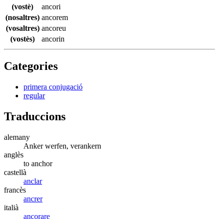
(vostè)
ancori
(nosaltres)
ancorem
(vosaltres)
ancoreu
(vostès)
ancorin
Categories
primera conjugació
regular
Traduccions
alemany
Anker werfen, verankern
anglès
to anchor
castellà
anclar
francès
ancrer
italià
ancorare