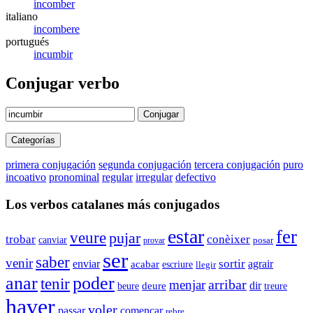
incomber
italiano
incombere
portugués
incumbir
Conjugar verbo
Conjugar
Categorías
primera conjugación
segunda conjugación
tercera conjugación
puro
incoativo
pronominal
regular
irregular
defectivo
Los verbos catalanes más conjugados
estar
fer
veure
pujar
trobar
conèixer
canviar
posar
provar
ser
saber
venir
sortir
enviar
acabar
agrair
escriure
llegir
anar
poder
tenir
arribar
menjar
dir
beure
deure
treure
haver
voler
passar
començar
rebre