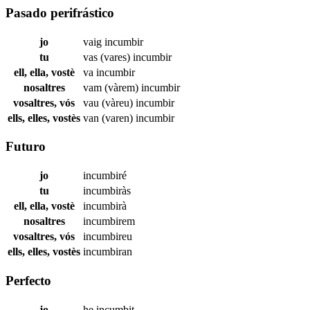
Pasado perifrástico
jo
vaig
incumbir
tu
vas (vares)
incumbir
ell, ella, vostè
va
incumbir
nosaltres
vam (vàrem)
incumbir
vosaltres, vós
vau (vàreu)
incumbir
ells, elles, vostès
van (varen)
incumbir
Futuro
jo
incumbiré
tu
incumbiràs
ell, ella, vostè
incumbirà
nosaltres
incumbirem
vosaltres, vós
incumbireu
ells, elles, vostès
incumbiran
Perfecto
jo
he
incumbit