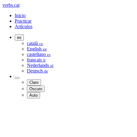
verbs.cat
Inicio
Practicar
Artículos
es
català
ca
English
en
castellano
es
français
fr
Nederlands
nl
Deutsch
de
Claro
Oscuro
Auto