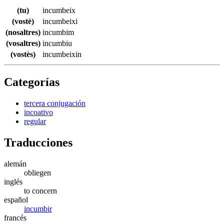
(tu)
incumbeix
(vostè)
incumbeixi
(nosaltres)
incumbim
(vosaltres)
incumbiu
(vostès)
incumbeixin
Categorías
tercera conjugación
incoativo
regular
Traducciones
alemán
obliegen
inglés
to concern
español
incumbir
francés