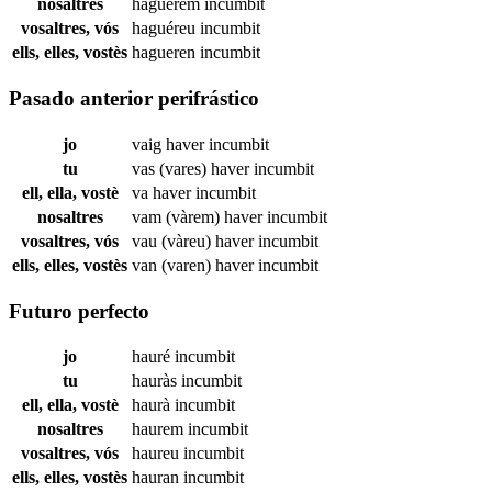
nosaltres
haguérem
incumbit
vosaltres, vós
haguéreu
incumbit
ells, elles, vostès
hagueren
incumbit
Pasado anterior perifrástico
jo
vaig haver
incumbit
tu
vas (vares) haver
incumbit
ell, ella, vostè
va haver
incumbit
nosaltres
vam (vàrem) haver
incumbit
vosaltres, vós
vau (vàreu) haver
incumbit
ells, elles, vostès
van (varen) haver
incumbit
Futuro perfecto
jo
hauré
incumbit
tu
hauràs
incumbit
ell, ella, vostè
haurà
incumbit
nosaltres
haurem
incumbit
vosaltres, vós
haureu
incumbit
ells, elles, vostès
hauran
incumbit