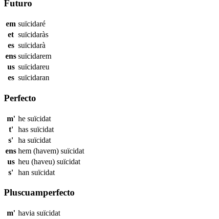
Futuro
em
suïcidaré
et
suïcidaràs
es
suïcidarà
ens
suïcidarem
us
suïcidareu
es
suïcidaran
Perfecto
m'
he
suïcidat
t'
has
suïcidat
s'
ha
suïcidat
ens
hem (havem)
suïcidat
us
heu (haveu)
suïcidat
s'
han
suïcidat
Pluscuamperfecto
m'
havia
suïcidat