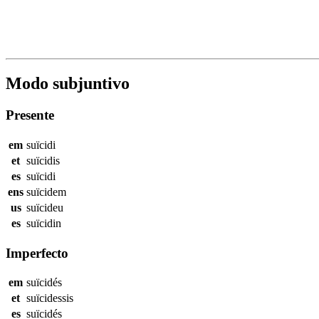
Modo subjuntivo
Presente
em
suïcidi
et
suïcidis
es
suïcidi
ens
suïcidem
us
suïcideu
es
suïcidin
Imperfecto
em
suïcidés
et
suïcidessis
es
suïcidés