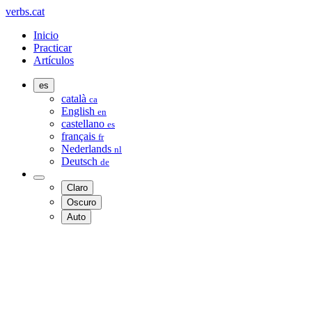
verbs.cat
Inicio
Practicar
Artículos
es
català
ca
English
en
castellano
es
français
fr
Nederlands
nl
Deutsch
de
Claro
Oscuro
Auto