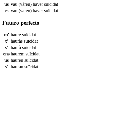
us
vau (vàreu) haver
suïcidat
es
van (varen) haver
suïcidat
Futuro perfecto
m'
hauré
suïcidat
t'
hauràs
suïcidat
s'
haurà
suïcidat
ens
haurem
suïcidat
us
haureu
suïcidat
s'
hauran
suïcidat