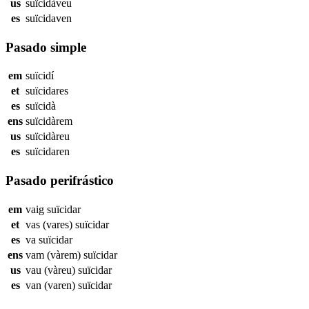
us
suïcidàveu
es
suïcidaven
Pasado simple
em
suïcidí
et
suïcidares
es
suïcidà
ens
suïcidàrem
us
suïcidàreu
es
suïcidaren
Pasado perifrástico
em
vaig
suïcidar
et
vas (vares)
suïcidar
es
va
suïcidar
ens
vam (vàrem)
suïcidar
us
vau (vàreu)
suïcidar
es
van (varen)
suïcidar