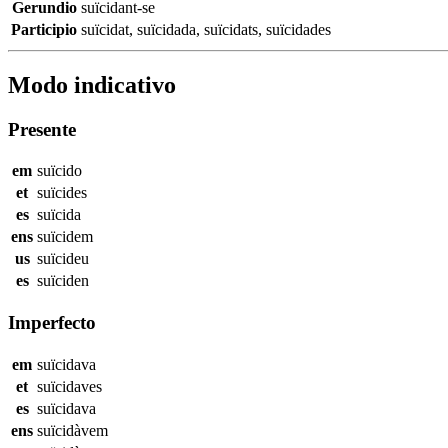
Gerundio
suïcidant-se
Participio
suïcidat
,
suïcidada
,
suïcidats
,
suïcidades
Modo indicativo
Presente
em
suïcido
et
suïcides
es
suïcida
ens
suïcidem
us
suïcideu
es
suïciden
Imperfecto
em
suïcidava
et
suïcidaves
es
suïcidava
ens
suïcidàvem