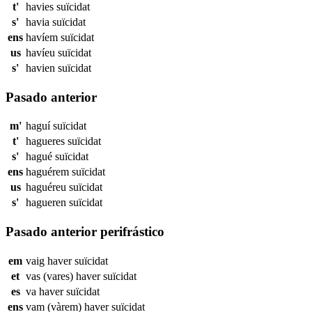
t'
havies
suïcidat
s'
havia
suïcidat
ens
havíem
suïcidat
us
havíeu
suïcidat
s'
havien
suïcidat
Pasado anterior
m'
haguí
suïcidat
t'
hagueres
suïcidat
s'
hagué
suïcidat
ens
haguérem
suïcidat
us
haguéreu
suïcidat
s'
hagueren
suïcidat
Pasado anterior perifrástico
em
vaig haver
suïcidat
et
vas (vares) haver
suïcidat
es
va haver
suïcidat
ens
vam (vàrem) haver
suïcidat