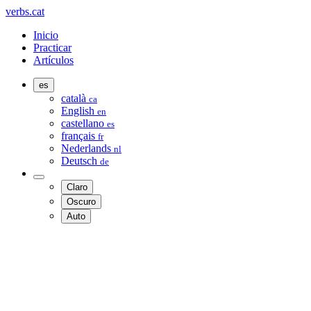
verbs.cat
Inicio
Practicar
Artículos
es
català
ca
English
en
castellano
es
français
fr
Nederlands
nl
Deutsch
de
Claro
Oscuro
Auto