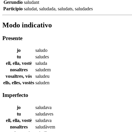
Gerundio
saludant
Participio
saludat
,
saludada
,
saludats
,
saludades
Modo indicativo
Presente
jo
saludo
tu
saludes
ell, ella, vostè
saluda
nosaltres
saludem
vosaltres, vós
saludeu
ells, elles, vostès
saluden
Imperfecto
jo
saludava
tu
saludaves
ell, ella, vostè
saludava
nosaltres
saludàvem