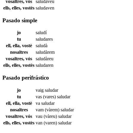
vosaltres, vós
saludàveu
ells, elles, vostès
saludaven
Pasado simple
jo
saludí
tu
saludares
ell, ella, vostè
saludà
nosaltres
saludàrem
vosaltres, vós
saludàreu
ells, elles, vostès
saludaren
Pasado perifrástico
jo
vaig
saludar
tu
vas (vares)
saludar
ell, ella, vostè
va
saludar
nosaltres
vam (vàrem)
saludar
vosaltres, vós
vau (vàreu)
saludar
ells, elles, vostès
van (varen)
saludar