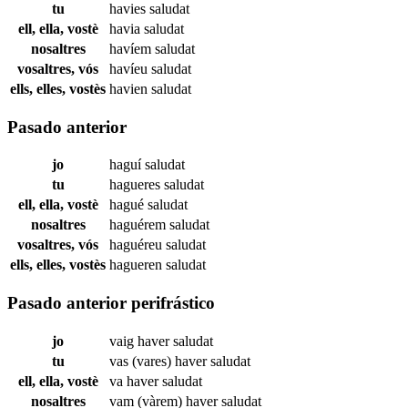
tu
havies
saludat
ell, ella, vostè
havia
saludat
nosaltres
havíem
saludat
vosaltres, vós
havíeu
saludat
ells, elles, vostès
havien
saludat
Pasado anterior
jo
haguí
saludat
tu
hagueres
saludat
ell, ella, vostè
hagué
saludat
nosaltres
haguérem
saludat
vosaltres, vós
haguéreu
saludat
ells, elles, vostès
hagueren
saludat
Pasado anterior perifrástico
jo
vaig haver
saludat
tu
vas (vares) haver
saludat
ell, ella, vostè
va haver
saludat
nosaltres
vam (vàrem) haver
saludat