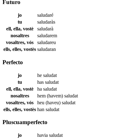
Futuro
jo
saludaré
tu
saludaràs
ell, ella, vostè
saludarà
nosaltres
saludarem
vosaltres, vós
saludareu
ells, elles, vostès
saludaran
Perfecto
jo
he
saludat
tu
has
saludat
ell, ella, vostè
ha
saludat
nosaltres
hem (havem)
saludat
vosaltres, vós
heu (haveu)
saludat
ells, elles, vostès
han
saludat
Pluscuamperfecto
jo
havia
saludat