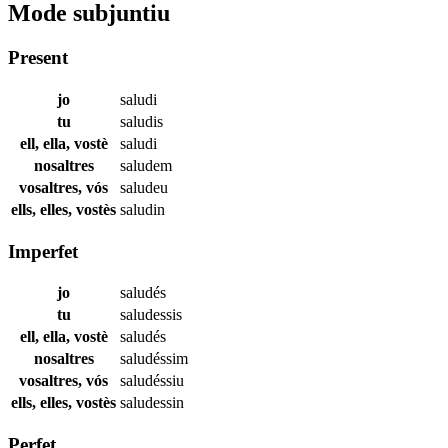
Mode subjuntiu
Present
jo
saludi
tu
saludis
ell, ella, vostè
saludi
nosaltres
saludem
vosaltres, vós
saludeu
ells, elles, vostès
saludin
Imperfet
jo
saludés
tu
saludessis
ell, ella, vostè
saludés
nosaltres
saludéssim
vosaltres, vós
saludéssiu
ells, elles, vostès
saludessin
Perfet