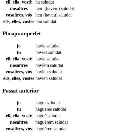
ell, ella, vostè
ha
saludat
nosaltres
hem (havem)
saludat
vosaltres, vós
heu (haveu)
saludat
ells, elles, vostès
han
saludat
Plusquamperfet
jo
havia
saludat
tu
havies
saludat
ell, ella, vostè
havia
saludat
nosaltres
havíem
saludat
vosaltres, vós
havíeu
saludat
ells, elles, vostès
havien
saludat
Passat anterior
jo
haguí
saludat
tu
hagueres
saludat
ell, ella, vostè
hagué
saludat
nosaltres
haguérem
saludat
vosaltres, vós
haguéreu
saludat