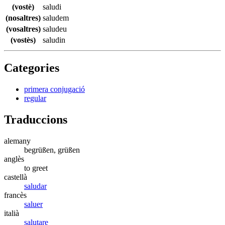
(vostè)
saludi
(nosaltres)
saludem
(vosaltres)
saludeu
(vostès)
saludin
Categories
primera conjugació
regular
Traduccions
alemany
begrüßen, grüßen
anglès
to greet
castellà
saludar
francès
saluer
italià
salutare