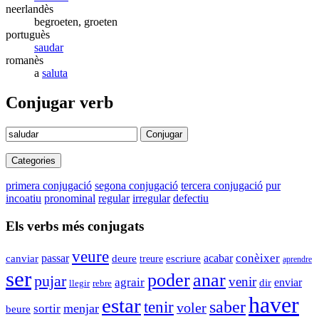
neerlandès
begroeten, groeten
portuguès
saudar
romanès
a
saluta
Conjugar verb
Conjugar
Categories
primera conjugació
segona conjugació
tercera conjugació
pur
incoatiu
pronominal
regular
irregular
defectiu
Els verbs més conjugats
veure
conèixer
passar
acabar
canviar
deure
escriure
treure
aprendre
ser
poder
anar
pujar
venir
agrair
enviar
dir
rebre
llegir
haver
estar
tenir
saber
voler
menjar
sortir
beure