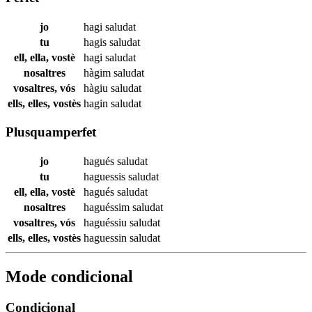
jo
hagi
saludat
tu
hagis
saludat
ell, ella, vostè
hagi
saludat
nosaltres
hàgim
saludat
vosaltres, vós
hàgiu
saludat
ells, elles, vostès
hagin
saludat
Plusquamperfet
jo
hagués
saludat
tu
haguessis
saludat
ell, ella, vostè
hagués
saludat
nosaltres
haguéssim
saludat
vosaltres, vós
haguéssiu
saludat
ells, elles, vostès
haguessin
saludat
Mode condicional
Condicional