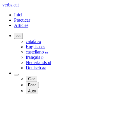
verbs.cat
Inici
Practicar
Articles
ca
català
ca
English
en
castellano
es
français
fr
Nederlands
nl
Deutsch
de
Clar
Fosc
Auto