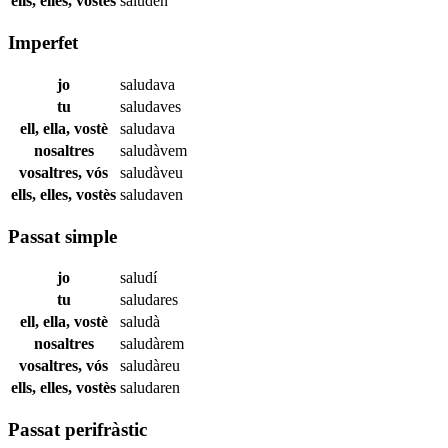
ells, elles, vostès
saluden
Imperfet
jo
saludava
tu
saludaves
ell, ella, vostè
saludava
nosaltres
saludàvem
vosaltres, vós
saludàveu
ells, elles, vostès
saludaven
Passat simple
jo
saludí
tu
saludares
ell, ella, vostè
saludà
nosaltres
saludàrem
vosaltres, vós
saludàreu
ells, elles, vostès
saludaren
Passat perifràstic