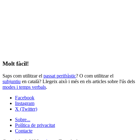
Molt fàcil!
Saps com utilitzar el
passat perifràstic
? O com utilitzar el
subjuntiu
en català? Llegeix això i més en els articles sobre l'ús dels
modes i temps verbals
.
Facebook
Instagram
X (Twitter)
Sobre...
Política de privacitat
Contacte