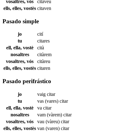
vosaltres, vós
citàveu
ells, elles, vostès
citaven
Pasado simple
jo
cití
tu
citares
ell, ella, vostè
cità
nosaltres
citàrem
vosaltres, vós
citàreu
ells, elles, vostès
citaren
Pasado perifrástico
jo
vaig
citar
tu
vas (vares)
citar
ell, ella, vostè
va
citar
nosaltres
vam (vàrem)
citar
vosaltres, vós
vau (vàreu)
citar
ells, elles, vostès
van (varen)
citar