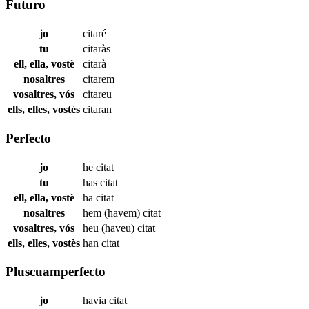
Futuro
jo
citaré
tu
citaràs
ell, ella, vostè
citarà
nosaltres
citarem
vosaltres, vós
citareu
ells, elles, vostès
citaran
Perfecto
jo
he
citat
tu
has
citat
ell, ella, vostè
ha
citat
nosaltres
hem (havem)
citat
vosaltres, vós
heu (haveu)
citat
ells, elles, vostès
han
citat
Pluscuamperfecto
jo
havia
citat