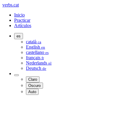
verbs.cat
Inicio
Practicar
Artículos
es
català
ca
English
en
castellano
es
français
fr
Nederlands
nl
Deutsch
de
Claro
Oscuro
Auto