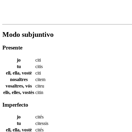
Modo subjuntivo
Presente
jo
citi
tu
citis
ell, ella, vostè
citi
nosaltres
citem
vosaltres, vós
citeu
ells, elles, vostès
citin
Imperfecto
jo
cités
tu
citessis
ell, ella, vostè
cités