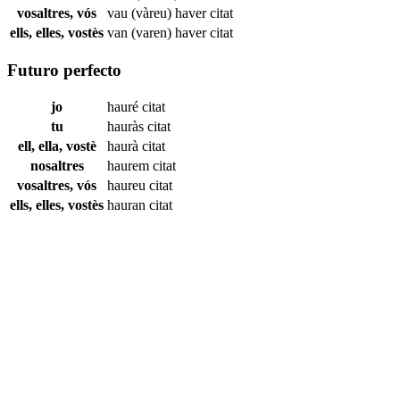
vosaltres, vós
vau (vàreu) haver
citat
ells, elles, vostès
van (varen) haver
citat
Futuro perfecto
jo
hauré
citat
tu
hauràs
citat
ell, ella, vostè
haurà
citat
nosaltres
haurem
citat
vosaltres, vós
haureu
citat
ells, elles, vostès
hauran
citat