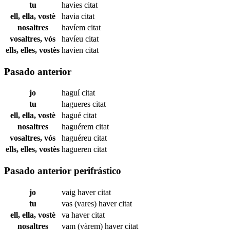
tu
havies
citat
ell, ella, vostè
havia
citat
nosaltres
havíem
citat
vosaltres, vós
havíeu
citat
ells, elles, vostès
havien
citat
Pasado anterior
jo
haguí
citat
tu
hagueres
citat
ell, ella, vostè
hagué
citat
nosaltres
haguérem
citat
vosaltres, vós
haguéreu
citat
ells, elles, vostès
hagueren
citat
Pasado anterior perifrástico
jo
vaig haver
citat
tu
vas (vares) haver
citat
ell, ella, vostè
va haver
citat
nosaltres
vam (vàrem) haver
citat