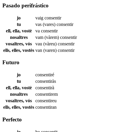
Pasado perifrástico
jo
vaig
consentir
tu
vas (vares)
consentir
ell, ella, vostè
va
consentir
nosaltres
vam (vàrem)
consentir
vosaltres, vós
vau (vàreu)
consentir
ells, elles, vostès
van (varen)
consentir
Futuro
jo
consentiré
tu
consentiràs
ell, ella, vostè
consentirà
nosaltres
consentirem
vosaltres, vós
consentireu
ells, elles, vostès
consentiran
Perfecto
jo
he
consentit