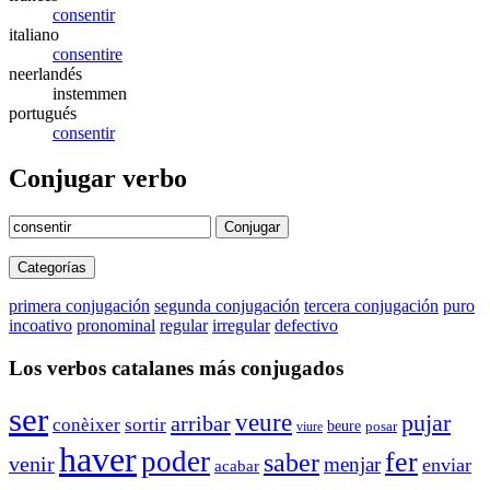
consentir
italiano
consentire
neerlandés
instemmen
portugués
consentir
Conjugar verbo
Conjugar
Categorías
primera conjugación
segunda conjugación
tercera conjugación
puro
incoativo
pronominal
regular
irregular
defectivo
Los verbos catalanes más conjugados
ser
veure
pujar
arribar
conèixer
sortir
beure
posar
viure
haver
poder
fer
saber
venir
menjar
enviar
acabar