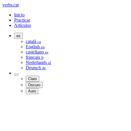
verbs.cat
Inicio
Practicar
Artículos
es
català
ca
English
en
castellano
es
français
fr
Nederlands
nl
Deutsch
de
Claro
Oscuro
Auto