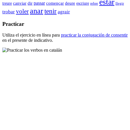
estar
dir
passar
començar
canviar
deure
escriure
treure
rebre
llegir
anar
tenir
voler
trobar
agrair
Practicar
Utiliza el ejercicio en línea para
practicar la conjugación de
consentir
en el presente de indicativo.