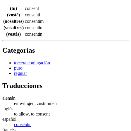
(tu)
consent
(vostè)
consenti
(nosaltres)
consentim
(vosaltres)
consentiu
(vostès)
consentin
Categorías
tercera conjugación
puro
regular
Traducciones
alemán
einwilligen, zustimmen
inglés
to allow, to consent
español
consentir
francés