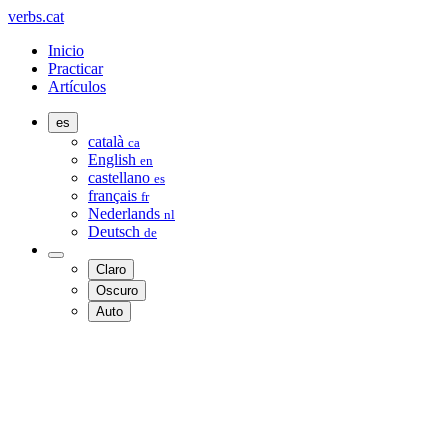
verbs.cat
Inicio
Practicar
Artículos
es
català
ca
English
en
castellano
es
français
fr
Nederlands
nl
Deutsch
de
Claro
Oscuro
Auto