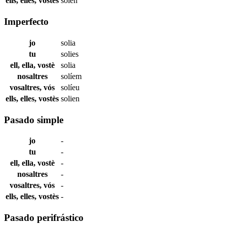
ells, elles, vostès
solen
Imperfecto
jo
solia
tu
solies
ell, ella, vostè
solia
nosaltres
solíem
vosaltres, vós
solíeu
ells, elles, vostès
solien
Pasado simple
jo
-
tu
-
ell, ella, vostè
-
nosaltres
-
vosaltres, vós
-
ells, elles, vostès
-
Pasado perifrástico