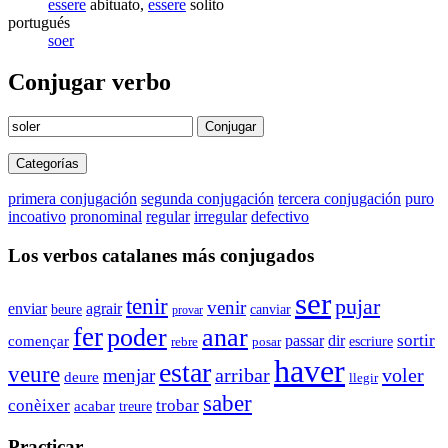
essere
abituato,
essere
solito
portugués
soer
Conjugar verbo
Conjugar
Categorías
primera conjugación
segunda conjugación
tercera conjugación
puro
incoativo
pronominal
regular
irregular
defectivo
Los verbos catalanes más conjugados
ser
tenir
pujar
venir
enviar
agrair
beure
canviar
provar
fer
poder
anar
sortir
començar
passar
dir
escriure
rebre
posar
haver
estar
veure
arribar
voler
menjar
deure
llegir
saber
conèixer
trobar
acabar
treure
Practicar