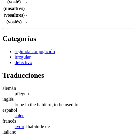
(vostè)
-
(nosaltres)
-
(vosaltres)
-
(vostès)
-
Categorías
segunda conjugación
irregular
defectivo
Traducciones
alemán
pflegen
inglés
to be in the habit of, to be used to
español
soler
francés
avoir
l'habitude de
italiano