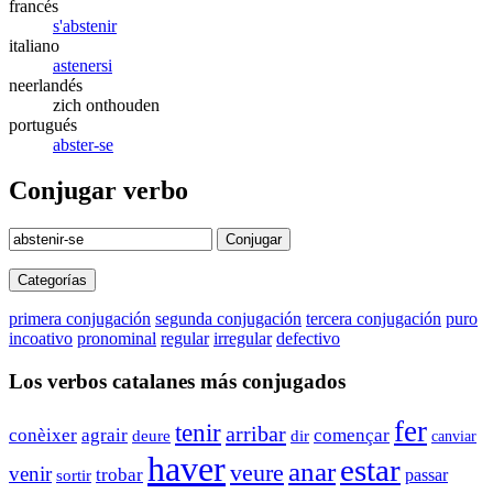
francés
s'abstenir
italiano
astenersi
neerlandés
zich onthouden
portugués
abster-se
Conjugar verbo
Conjugar
Categorías
primera conjugación
segunda conjugación
tercera conjugación
puro
incoativo
pronominal
regular
irregular
defectivo
Los verbos catalanes más conjugados
fer
tenir
arribar
conèixer
agrair
començar
deure
dir
canviar
haver
estar
anar
veure
venir
trobar
passar
sortir