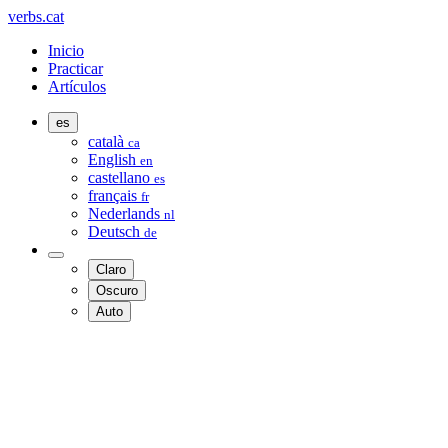
verbs.cat
Inicio
Practicar
Artículos
es
català
ca
English
en
castellano
es
français
fr
Nederlands
nl
Deutsch
de
Claro
Oscuro
Auto