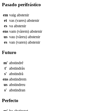
Pasado perifrástico
em
vaig
abstenir
et
vas (vares)
abstenir
es
va
abstenir
ens
vam (vàrem)
abstenir
us
vau (vàreu)
abstenir
es
van (varen)
abstenir
Futuro
m'
abstindré
t'
abstindràs
s'
abstindrà
ens
abstindrem
us
abstindreu
s'
abstindran
Perfecto
m'
he
abstingut