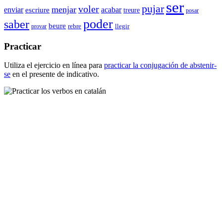
ser
pujar
voler
menjar
enviar
acabar
escriure
treure
posar
poder
saber
beure
rebre
provar
llegir
Practicar
Utiliza el ejercicio en línea para
practicar la conjugación de
abstenir-
se
en el presente de indicativo.