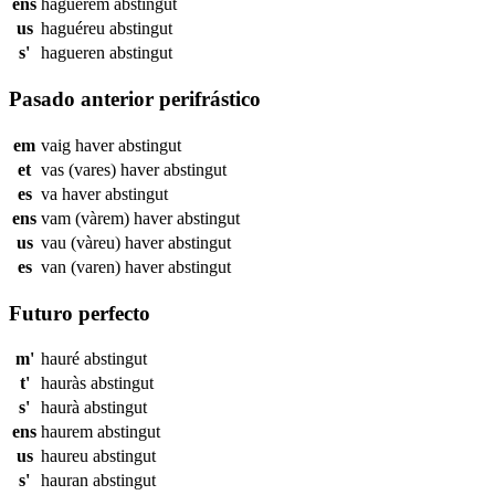
ens
haguérem
abstingut
us
haguéreu
abstingut
s'
hagueren
abstingut
Pasado anterior perifrástico
em
vaig haver
abstingut
et
vas (vares) haver
abstingut
es
va haver
abstingut
ens
vam (vàrem) haver
abstingut
us
vau (vàreu) haver
abstingut
es
van (varen) haver
abstingut
Futuro perfecto
m'
hauré
abstingut
t'
hauràs
abstingut
s'
haurà
abstingut
ens
haurem
abstingut
us
haureu
abstingut
s'
hauran
abstingut