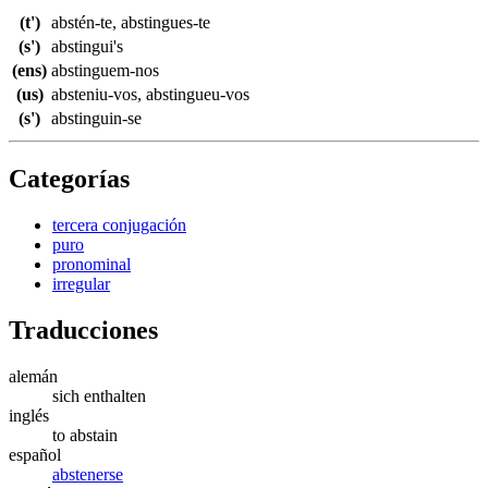
(t')
abstén-te
,
abstingues-te
(s')
abstingui's
(ens)
abstinguem-nos
(us)
absteniu-vos
,
abstingueu-vos
(s')
abstinguin-se
Categorías
tercera conjugación
puro
pronominal
irregular
Traducciones
alemán
sich enthalten
inglés
to abstain
español
abstenerse