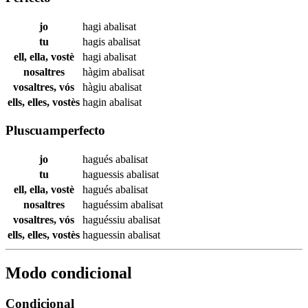
jo
hagi
abalisat
tu
hagis
abalisat
ell, ella, vostè
hagi
abalisat
nosaltres
hàgim
abalisat
vosaltres, vós
hàgiu
abalisat
ells, elles, vostès
hagin
abalisat
Pluscuamperfecto
jo
hagués
abalisat
tu
haguessis
abalisat
ell, ella, vostè
hagués
abalisat
nosaltres
haguéssim
abalisat
vosaltres, vós
haguéssiu
abalisat
ells, elles, vostès
haguessin
abalisat
Modo condicional
Condicional