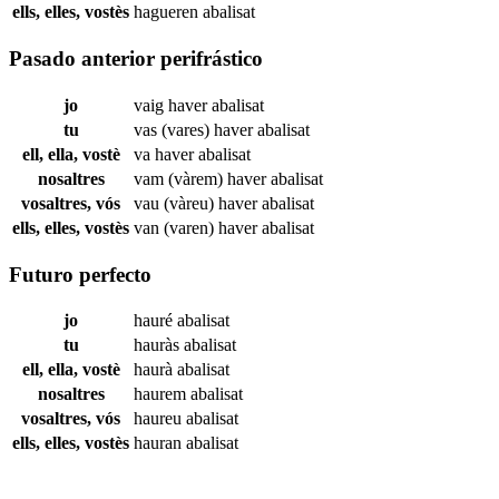
ells, elles, vostès
hagueren
abalisat
Pasado anterior perifrástico
jo
vaig haver
abalisat
tu
vas (vares) haver
abalisat
ell, ella, vostè
va haver
abalisat
nosaltres
vam (vàrem) haver
abalisat
vosaltres, vós
vau (vàreu) haver
abalisat
ells, elles, vostès
van (varen) haver
abalisat
Futuro perfecto
jo
hauré
abalisat
tu
hauràs
abalisat
ell, ella, vostè
haurà
abalisat
nosaltres
haurem
abalisat
vosaltres, vós
haureu
abalisat
ells, elles, vostès
hauran
abalisat