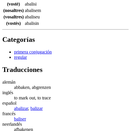
(vostè)
abalisi
(nosaltres)
abalisem
(vosaltres)
abaliseu
(vostès)
abalisin
Categorías
primera conjugación
regular
Traducciones
alemán
abbaken, abgrenzen
inglés
to mark out, to trace
español
abalizar
,
balizar
francés
baliser
neerlandés
afbakenen