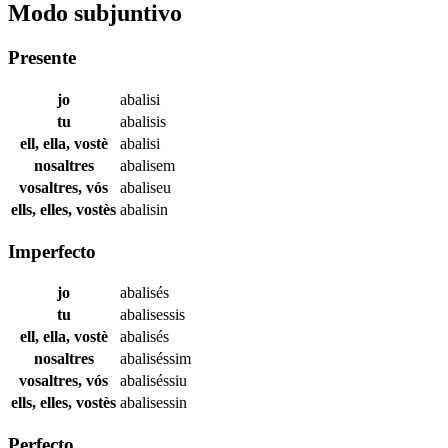
Modo subjuntivo
Presente
jo
abalisi
tu
abalisis
ell, ella, vostè
abalisi
nosaltres
abalisem
vosaltres, vós
abaliseu
ells, elles, vostès
abalisin
Imperfecto
jo
abalisés
tu
abalisessis
ell, ella, vostè
abalisés
nosaltres
abaliséssim
vosaltres, vós
abaliséssiu
ells, elles, vostès
abalisessin
Perfecto