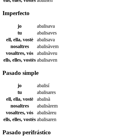
ells, elles, vostès
abalisen
Imperfecto
jo
abalisava
tu
abalisaves
ell, ella, vostè
abalisava
nosaltres
abalisàvem
vosaltres, vós
abalisàveu
ells, elles, vostès
abalisaven
Pasado simple
jo
abalisí
tu
abalisares
ell, ella, vostè
abalisà
nosaltres
abalisàrem
vosaltres, vós
abalisàreu
ells, elles, vostès
abalisaren
Pasado perifrástico