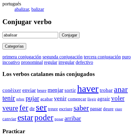
portugués
abalizar
,
balizar
Conjugar verbo
Conjugar
Categorías
primera conjugación
segunda conjugación
tercera conjugación
puro
incoativo
pronominal
regular
irregular
defectivo
Los verbos catalanes más conjugados
haver
anar
menjar
enviar
conèixer
sortir
trobar
beure
tenir
pujar
voler
venir
agrair
acabar
començar
rebre
llegir
ser
fer
saber
veure
dir
passar
escriure
deure
treure
viure
estar
poder
arribar
canviar
posar
Practicar