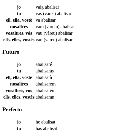
jo
vaig
abalisar
tu
vas (vares)
abalisar
ell, ella, vostè
va
abalisar
nosaltres
vam (vàrem)
abalisar
vosaltres, vós
vau (vàreu)
abalisar
ells, elles, vostès
van (varen)
abalisar
Futuro
jo
abalisaré
tu
abalisaràs
ell, ella, vostè
abalisarà
nosaltres
abalisarem
vosaltres, vós
abalisareu
ells, elles, vostès
abalisaran
Perfecto
jo
he
abalisat
tu
has
abalisat