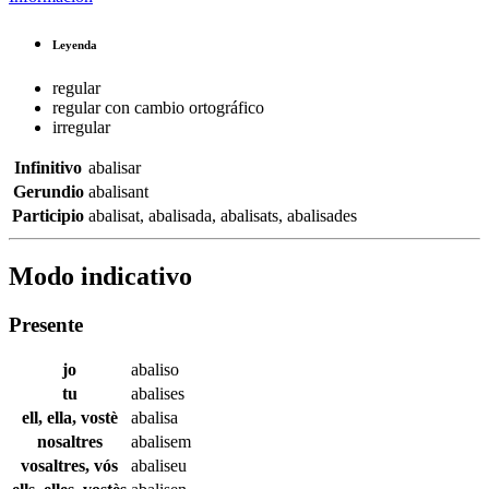
Leyenda
regular
regular con cambio ortográfico
irregular
Infinitivo
abalisar
Gerundio
abalisant
Participio
abalisat
,
abalisada
,
abalisats
,
abalisades
Modo indicativo
Presente
jo
abaliso
tu
abalises
ell, ella, vostè
abalisa
nosaltres
abalisem
vosaltres, vós
abaliseu