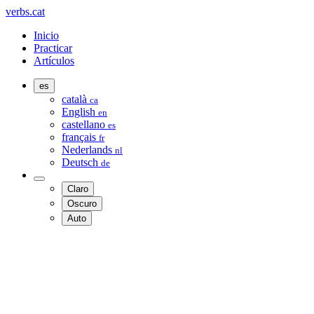
verbs.cat
Inicio
Practicar
Artículos
es
català
ca
English
en
castellano
es
français
fr
Nederlands
nl
Deutsch
de
Claro
Oscuro
Auto