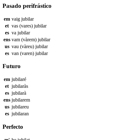
Pasado perifrástico
em
vaig
jubilar
et
vas (vares)
jubilar
es
va
jubilar
ens
vam (vàrem)
jubilar
us
vau (vàreu)
jubilar
es
van (varen)
jubilar
Futuro
em
jubilaré
et
jubilaràs
es
jubilarà
ens
jubilarem
us
jubilareu
es
jubilaran
Perfecto
m'
he
jubilat