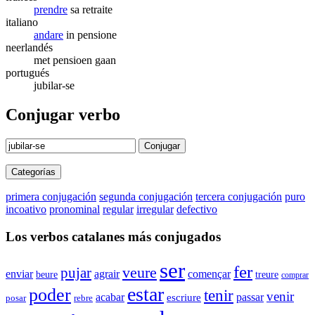
prendre
sa retraite
italiano
andare
in pensione
neerlandés
met pensioen gaan
portugués
jubilar-se
Conjugar verbo
Conjugar
Categorías
primera conjugación
segunda conjugación
tercera conjugación
puro
incoativo
pronominal
regular
irregular
defectivo
Los verbos catalanes más conjugados
ser
fer
veure
pujar
agrair
enviar
començar
beure
treure
comprar
estar
poder
tenir
venir
acabar
passar
escriure
rebre
posar