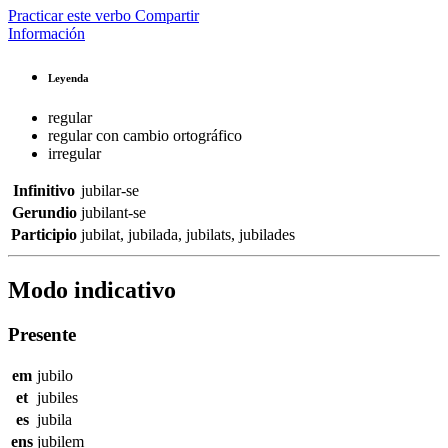
Practicar este verbo
Compartir
Información
Leyenda
regular
regular con cambio ortográfico
irregular
Infinitivo
jubilar-se
Gerundio
jubilant-se
Participio
jubilat
,
jubilada
,
jubilats
,
jubilades
Modo indicativo
Presente
em
jubilo
et
jubiles
es
jubila
ens
jubilem