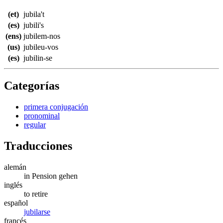
(et)
jubila't
(es)
jubili's
(ens)
jubilem-nos
(us)
jubileu-vos
(es)
jubilin-se
Categorías
primera conjugación
pronominal
regular
Traducciones
alemán
in Pension gehen
inglés
to retire
español
jubilarse
francés