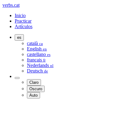
verbs.cat
Inicio
Practicar
Artículos
es
català
ca
English
en
castellano
es
français
fr
Nederlands
nl
Deutsch
de
Claro
Oscuro
Auto