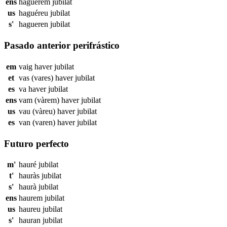
ens
haguérem
jubilat
us
haguéreu
jubilat
s'
hagueren
jubilat
Pasado anterior perifrástico
em
vaig haver
jubilat
et
vas (vares) haver
jubilat
es
va haver
jubilat
ens
vam (vàrem) haver
jubilat
us
vau (vàreu) haver
jubilat
es
van (varen) haver
jubilat
Futuro perfecto
m'
hauré
jubilat
t'
hauràs
jubilat
s'
haurà
jubilat
ens
haurem
jubilat
us
haureu
jubilat
s'
hauran
jubilat