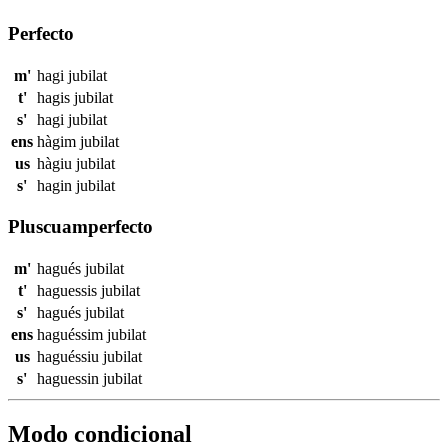
Perfecto
m'
hagi
jubilat
t'
hagis
jubilat
s'
hagi
jubilat
ens
hàgim
jubilat
us
hàgiu
jubilat
s'
hagin
jubilat
Pluscuamperfecto
m'
hagués
jubilat
t'
haguessis
jubilat
s'
hagués
jubilat
ens
haguéssim
jubilat
us
haguéssiu
jubilat
s'
haguessin
jubilat
Modo condicional