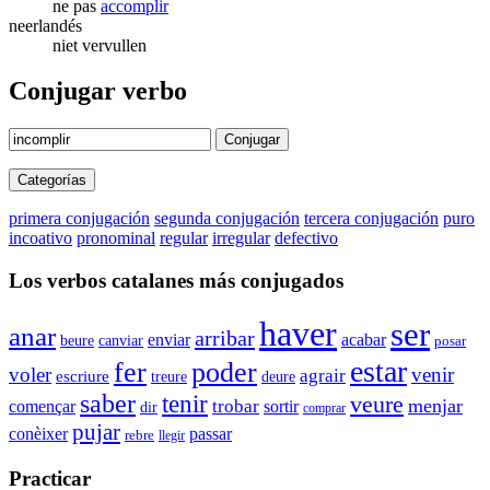
ne pas
accomplir
neerlandés
niet vervullen
Conjugar verbo
Conjugar
Categorías
primera conjugación
segunda conjugación
tercera conjugación
puro
incoativo
pronominal
regular
irregular
defectivo
Los verbos catalanes más conjugados
haver
ser
anar
arribar
enviar
acabar
beure
canviar
posar
estar
fer
poder
voler
venir
agrair
escriure
treure
deure
saber
tenir
veure
menjar
trobar
començar
sortir
dir
comprar
pujar
conèixer
passar
rebre
llegir
Practicar