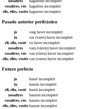
nosaltres
haguérem
incomplert
vosaltres, vós
haguéreu
incomplert
ells, elles, vostès
hagueren
incomplert
Pasado anterior perifrástico
jo
vaig haver
incomplert
tu
vas (vares) haver
incomplert
ell, ella, vostè
va haver
incomplert
nosaltres
vam (vàrem) haver
incomplert
vosaltres, vós
vau (vàreu) haver
incomplert
ells, elles, vostès
van (varen) haver
incomplert
Futuro perfecto
jo
hauré
incomplert
tu
hauràs
incomplert
ell, ella, vostè
haurà
incomplert
nosaltres
haurem
incomplert
vosaltres, vós
haureu
incomplert
ells, elles, vostès
hauran
incomplert