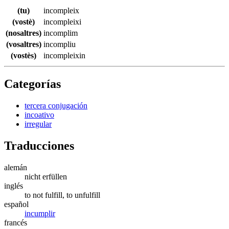
(tu)
incompleix
(vostè)
incompleixi
(nosaltres)
incomplim
(vosaltres)
incompliu
(vostès)
incompleixin
Categorías
tercera conjugación
incoativo
irregular
Traducciones
alemán
nicht erfüllen
inglés
to not fulfill, to unfulfill
español
incumplir
francés