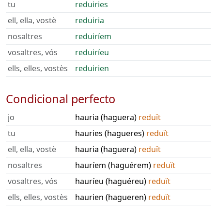
tu
reduiries
ell, ella, vostè
reduiria
nosaltres
reduiríem
vosaltres, vós
reduiríeu
ells, elles, vostès
reduirien
Condicional perfecto
jo
hauria (haguera)
reduït
tu
hauries (hagueres)
reduït
ell, ella, vostè
hauria (haguera)
reduït
nosaltres
hauríem (haguérem)
reduït
vosaltres, vós
hauríeu (haguéreu)
reduït
ells, elles, vostès
haurien (hagueren)
reduït