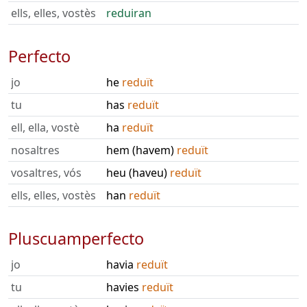
ells, elles, vostès
reduiran
Perfecto
jo
he
reduït
tu
has
reduït
ell, ella, vostè
ha
reduït
nosaltres
hem (havem)
reduït
vosaltres, vós
heu (haveu)
reduït
ells, elles, vostès
han
reduït
Pluscuamperfecto
jo
havia
reduït
tu
havies
reduït