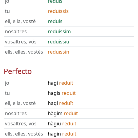
jo
reduís
tu
reduïssis
ell, ella, vostè
reduís
nosaltres
reduíssim
vosaltres, vós
reduíssiu
ells, elles, vostès
reduïssin
Perfecto
jo
hagi
reduït
tu
hagis
reduït
ell, ella, vostè
hagi
reduït
nosaltres
hàgim
reduït
vosaltres, vós
hàgiu
reduït
ells, elles, vostès
hagin
reduït