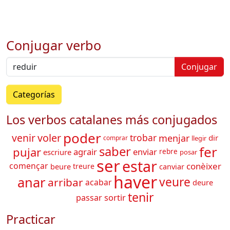
Conjugar verbo
Conjugar
Categorías
Los verbos catalanes más conjugados
poder
venir
voler
trobar
menjar
dir
comprar
llegir
fer
saber
pujar
agrair
enviar
escriure
rebre
posar
ser
estar
conèixer
començar
beure
treure
canviar
haver
anar
veure
arribar
acabar
deure
tenir
sortir
passar
Practicar