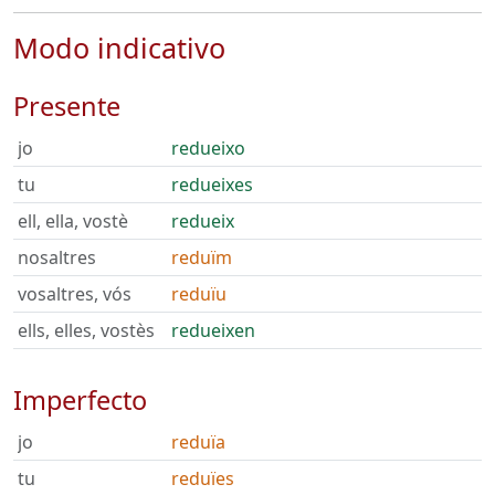
Modo indicativo
Presente
jo
redueixo
tu
redueixes
ell, ella, vostè
redueix
nosaltres
reduïm
vosaltres, vós
reduïu
ells, elles, vostès
redueixen
Imperfecto
jo
reduïa
tu
reduïes