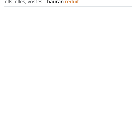
ells, elles, vostès
hauran
reduït