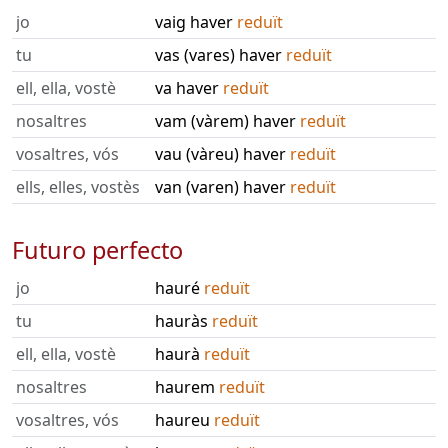
jo
vaig haver
reduït
tu
vas (vares) haver
reduït
ell, ella, vostè
va haver
reduït
nosaltres
vam (vàrem) haver
reduït
vosaltres, vós
vau (vàreu) haver
reduït
ells, elles, vostès
van (varen) haver
reduït
Futuro perfecto
jo
hauré
reduït
tu
hauràs
reduït
ell, ella, vostè
haurà
reduït
nosaltres
haurem
reduït
vosaltres, vós
haureu
reduït