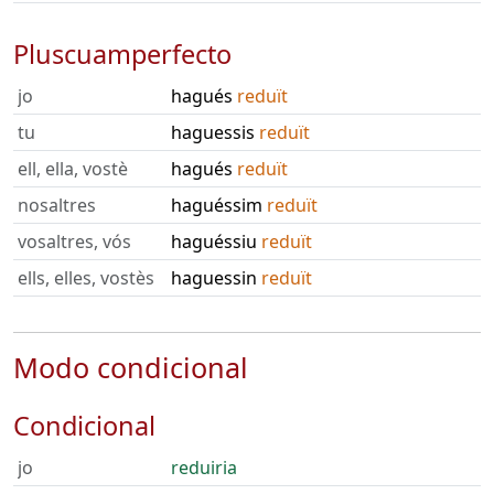
Pluscuamperfecto
jo
hagués
reduït
tu
haguessis
reduït
ell, ella, vostè
hagués
reduït
nosaltres
haguéssim
reduït
vosaltres, vós
haguéssiu
reduït
ells, elles, vostès
haguessin
reduït
Modo condicional
Condicional
jo
reduiria