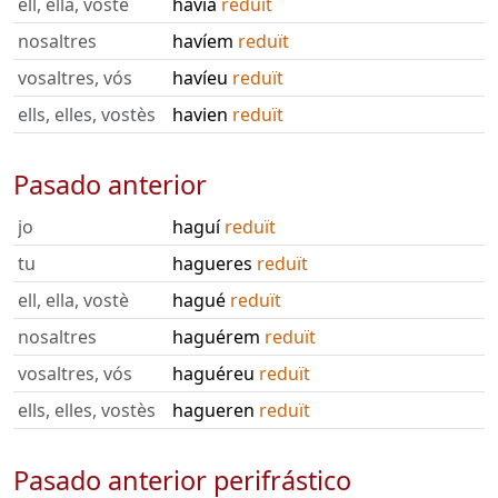
ell, ella, vostè
havia
reduït
nosaltres
havíem
reduït
vosaltres, vós
havíeu
reduït
ells, elles, vostès
havien
reduït
Pasado anterior
jo
haguí
reduït
tu
hagueres
reduït
ell, ella, vostè
hagué
reduït
nosaltres
haguérem
reduït
vosaltres, vós
haguéreu
reduït
ells, elles, vostès
hagueren
reduït
Pasado anterior perifrástico