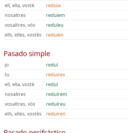
ell, ella, vostè
reduïa
nosaltres
reduíem
vosaltres, vós
reduíeu
ells, elles, vostès
reduïen
Pasado simple
jo
reduí
tu
reduïres
ell, ella, vostè
reduí
nosaltres
reduírem
vosaltres, vós
reduíreu
ells, elles, vostès
reduïren
Pasado perifrástico