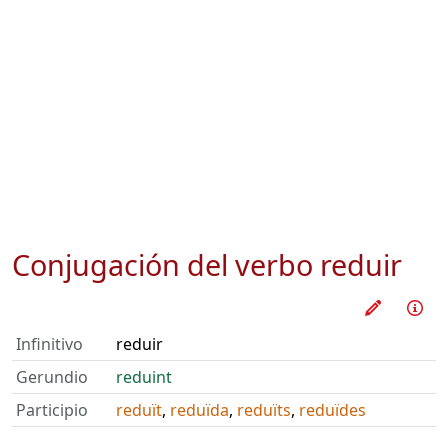
Conjugación del verbo
reduir
Practica
Inf
Infinitivo
reduir
Gerundio
reduint
Participio
reduït
,
reduïda
,
reduïts
,
reduïdes