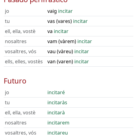
jo
vaig
incitar
tu
vas (vares)
incitar
ell, ella, vostè
va
incitar
nosaltres
vam (vàrem)
incitar
vosaltres, vós
vau (vàreu)
incitar
ells, elles, vostès
van (varen)
incitar
Futuro
jo
incitaré
tu
incitaràs
ell, ella, vostè
incitarà
nosaltres
incitarem
vosaltres, vós
incitareu