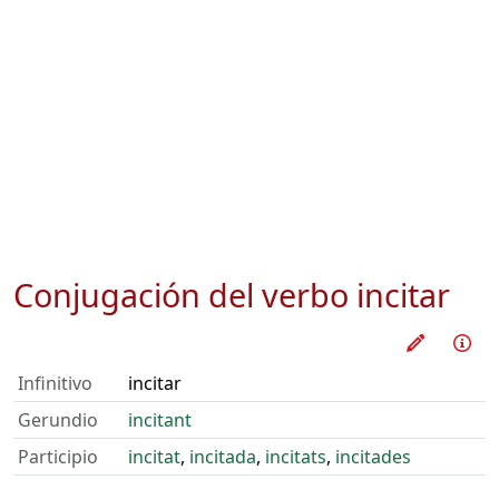
Conjugación del verbo
incitar
Practica
Inf
Infinitivo
incitar
Gerundio
incitant
Participio
incitat
,
incitada
,
incitats
,
incitades