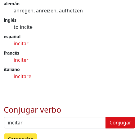
alemán
anregen, anreizen, aufhetzen
inglés
to incite
español
incitar
francés
inciter
italiano
incitare
Conjugar verbo
Conjugar