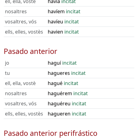
ell, ella, vostè
havia
incitat
nosaltres
havíem
incitat
vosaltres, vós
havíeu
incitat
ells, elles, vostès
havien
incitat
Pasado anterior
jo
haguí
incitat
tu
hagueres
incitat
ell, ella, vostè
hagué
incitat
nosaltres
haguérem
incitat
vosaltres, vós
haguéreu
incitat
ells, elles, vostès
hagueren
incitat
Pasado anterior perifrástico