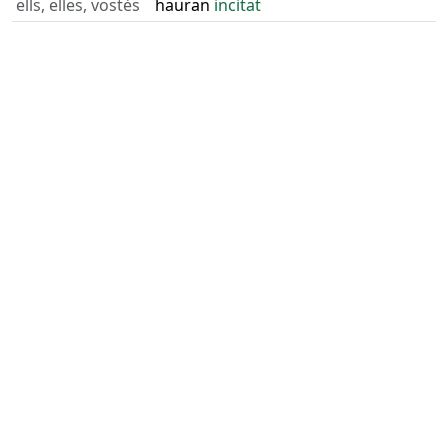
ells, elles, vostès
hauran
incitat