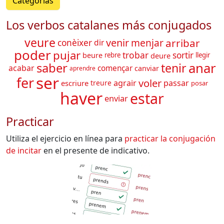
Categorías
Los verbos catalanes más conjugados
veure
arribar
venir
menjar
conèixer
dir
poder
pujar
trobar
sortir
beure
deure
rebre
llegir
anar
saber
tenir
acabar
començar
canviar
aprendre
ser
fer
voler
agrair
passar
escriure
treure
posar
haver
estar
enviar
Practicar
Utiliza el ejercicio en línea para
practicar la conjugación
de
incitar
en el presente de indicativo.