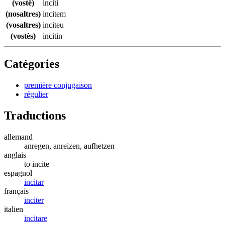
(vostè)
inciti
(nosaltres)
incitem
(vosaltres)
inciteu
(vostès)
incitin
Catégories
première conjugaison
régulier
Traductions
allemand
anregen, anreizen, aufhetzen
anglais
to incite
espagnol
incitar
français
inciter
italien
incitare