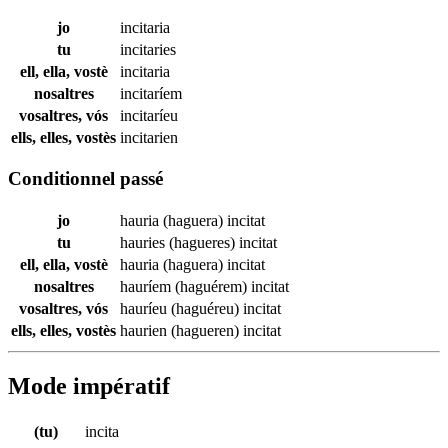
jo
incitaria
tu
incitaries
ell, ella, vostè
incitaria
nosaltres
incitaríem
vosaltres, vós
incitaríeu
ells, elles, vostès
incitarien
Conditionnel passé
jo
hauria (haguera)
incitat
tu
hauries (hagueres)
incitat
ell, ella, vostè
hauria (haguera)
incitat
nosaltres
hauríem (haguérem)
incitat
vosaltres, vós
hauríeu (haguéreu)
incitat
ells, elles, vostès
haurien (hagueren)
incitat
Mode impératif
(tu)
incita