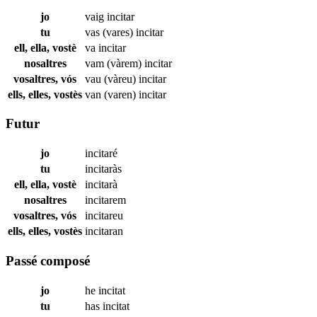
jo
vaig
incitar
tu
vas (vares)
incitar
ell, ella, vostè
va
incitar
nosaltres
vam (vàrem)
incitar
vosaltres, vós
vau (vàreu)
incitar
ells, elles, vostès
van (varen)
incitar
Futur
jo
incitaré
tu
incitaràs
ell, ella, vostè
incitarà
nosaltres
incitarem
vosaltres, vós
incitareu
ells, elles, vostès
incitaran
Passé composé
jo
he
incitat
tu
has
incitat