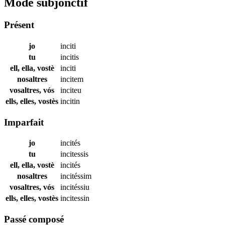
Mode subjonctif
Présent
jo
inciti
tu
incitis
ell, ella, vostè
inciti
nosaltres
incitem
vosaltres, vós
inciteu
ells, elles, vostès
incitin
Imparfait
jo
incités
tu
incitessis
ell, ella, vostè
incités
nosaltres
incitéssim
vosaltres, vós
incitéssiu
ells, elles, vostès
incitessin
Passé composé