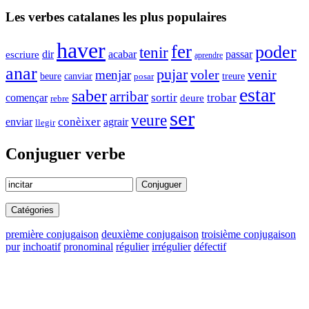
Les verbes catalanes les plus populaires
haver
fer
poder
tenir
dir
acabar
passar
escriure
aprendre
anar
pujar
voler
venir
menjar
beure
canviar
posar
treure
estar
saber
arribar
trobar
sortir
començar
deure
rebre
ser
veure
enviar
conèixer
agrair
llegir
Conjuguer verbe
Conjuguer
Catégories
première conjugaison
deuxième conjugaison
troisième conjugaison
pur
inchoatif
pronominal
régulier
irrégulier
défectif