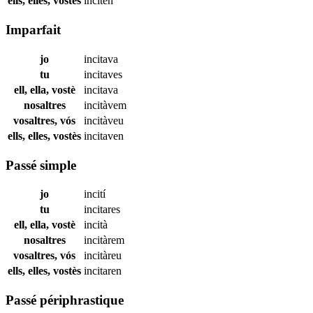
ells, elles, vostès
inciten
Imparfait
jo
incitava
tu
incitaves
ell, ella, vostè
incitava
nosaltres
incitàvem
vosaltres, vós
incitàveu
ells, elles, vostès
incitaven
Passé simple
jo
incití
tu
incitares
ell, ella, vostè
incità
nosaltres
incitàrem
vosaltres, vós
incitàreu
ells, elles, vostès
incitaren
Passé périphrastique