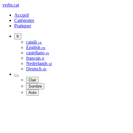
verbs.cat
Accueil
Catégories
Pratiquer
fr
català
ca
English
en
castellano
es
français
fr
Nederlands
nl
Deutsch
de
Clair
Sombre
Auto