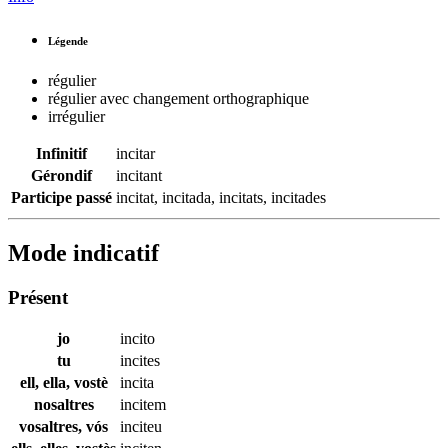
Légende
régulier
régulier avec changement orthographique
irrégulier
Infinitif
incitar
Gérondif
incitant
Participe passé
incitat
,
incitada
,
incitats
,
incitades
Mode indicatif
Présent
jo
incito
tu
incites
ell, ella, vostè
incita
nosaltres
incitem
vosaltres, vós
inciteu