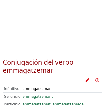
Conjugación del verbo
emmagatzemar
Practica
Inf
Infinitivo
emmagatzemar
Gerundio
emmagatzemant
Participio
emmagatzemat
,
emmagatzemada
,