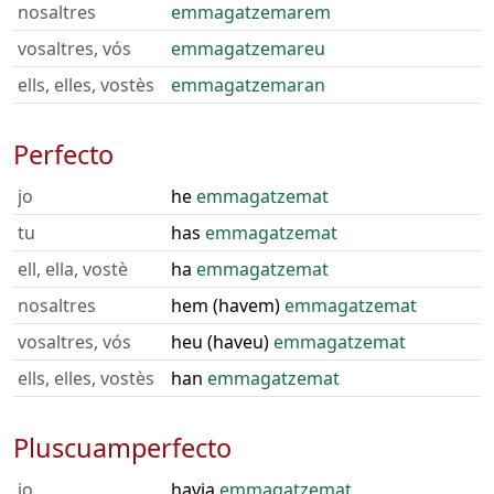
nosaltres
emmagatzemarem
vosaltres, vós
emmagatzemareu
ells, elles, vostès
emmagatzemaran
Perfecto
jo
he
emmagatzemat
tu
has
emmagatzemat
ell, ella, vostè
ha
emmagatzemat
nosaltres
hem (havem)
emmagatzemat
vosaltres, vós
heu (haveu)
emmagatzemat
ells, elles, vostès
han
emmagatzemat
Pluscuamperfecto
jo
havia
emmagatzemat