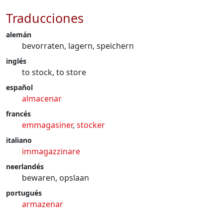
Traducciones
alemán
bevorraten, lagern, speichern
inglés
to stock, to store
español
almacenar
francés
emmagasiner
,
stocker
italiano
immagazzinare
neerlandés
bewaren, opslaan
portugués
armazenar