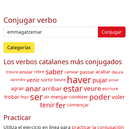
Conjugar verbo
Conjugar
Categorías
Los verbos catalanes más conjugados
saber
enviar
acabar
passar
canviar
deure
treure
rebre
haver
pujar
venir
sortir
beure
aprendre
posar
estar
anar
veure
arribar
agrair
escriure
ser
poder
voler
trobar
menjar
conèixer
dir
llegir
fer
tenir
començar
Practicar
Utiliza el ejercicio en línea para
practicar la conjugación