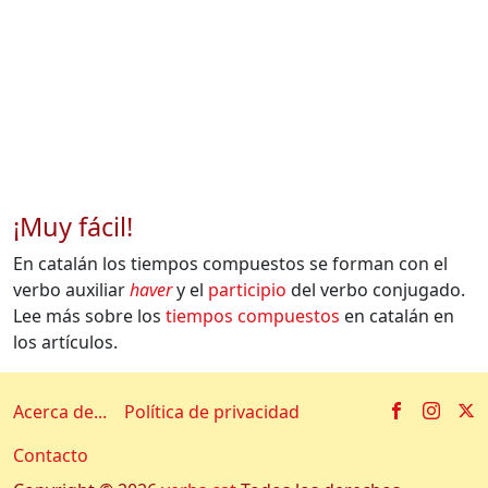
¡Muy fácil!
En catalán los tiempos compuestos se forman con el
verbo auxiliar
haver
y el
participio
del verbo conjugado.
Lee más sobre los
tiempos compuestos
en catalán en
los artículos.
Facebook
Insta
X
Acerca de...
Política de privacidad
Contacto