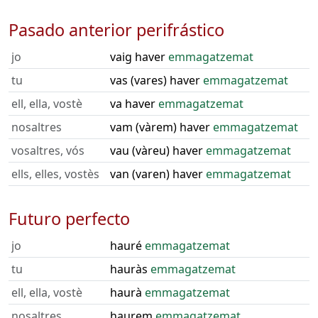
Pasado anterior perifrástico
jo
vaig haver
emmagatzemat
tu
vas (vares) haver
emmagatzemat
ell, ella, vostè
va haver
emmagatzemat
nosaltres
vam (vàrem) haver
emmagatzemat
vosaltres, vós
vau (vàreu) haver
emmagatzemat
ells, elles, vostès
van (varen) haver
emmagatzemat
Futuro perfecto
jo
hauré
emmagatzemat
tu
hauràs
emmagatzemat
ell, ella, vostè
haurà
emmagatzemat
nosaltres
haurem
emmagatzemat