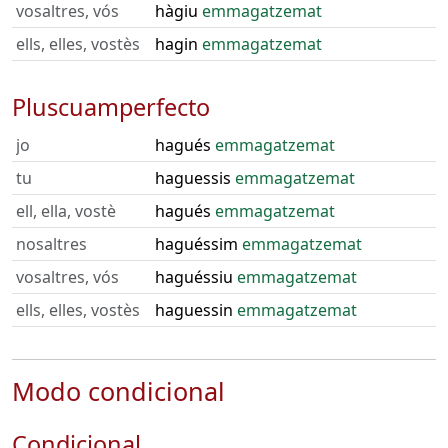
vosaltres, vós
hàgiu
emmagatzemat
ells, elles, vostès
hagin
emmagatzemat
Pluscuamperfecto
jo
hagués
emmagatzemat
tu
haguessis
emmagatzemat
ell, ella, vostè
hagués
emmagatzemat
nosaltres
haguéssim
emmagatzemat
vosaltres, vós
haguéssiu
emmagatzemat
ells, elles, vostès
haguessin
emmagatzemat
Modo condicional
Condicional