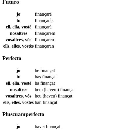
Futuro
jo
finançaré
tu
finançaràs
ell, ella, vostè
finançarà
nosaltres
finançarem
vosaltres, vós
finançareu
ells, elles, vostès
finançaran
Perfecto
jo
he
finançat
tu
has
finançat
ell, ella, vostè
ha
finançat
nosaltres
hem (havem)
finançat
vosaltres, vós
heu (haveu)
finançat
ells, elles, vostès
han
finançat
Pluscuamperfecto
jo
havia
finançat