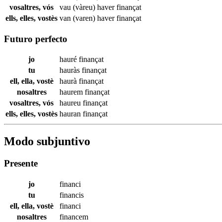
vosaltres, vós
vau (vàreu) haver
finançat
ells, elles, vostès
van (varen) haver
finançat
Futuro perfecto
jo
hauré
finançat
tu
hauràs
finançat
ell, ella, vostè
haurà
finançat
nosaltres
haurem
finançat
vosaltres, vós
haureu
finançat
ells, elles, vostès
hauran
finançat
Modo subjuntivo
Presente
jo
financi
tu
financis
ell, ella, vostè
financi
nosaltres
financem