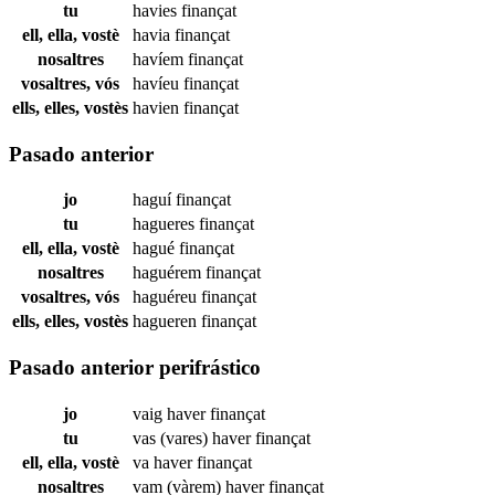
tu
havies
finançat
ell, ella, vostè
havia
finançat
nosaltres
havíem
finançat
vosaltres, vós
havíeu
finançat
ells, elles, vostès
havien
finançat
Pasado anterior
jo
haguí
finançat
tu
hagueres
finançat
ell, ella, vostè
hagué
finançat
nosaltres
haguérem
finançat
vosaltres, vós
haguéreu
finançat
ells, elles, vostès
hagueren
finançat
Pasado anterior perifrástico
jo
vaig haver
finançat
tu
vas (vares) haver
finançat
ell, ella, vostè
va haver
finançat
nosaltres
vam (vàrem) haver
finançat