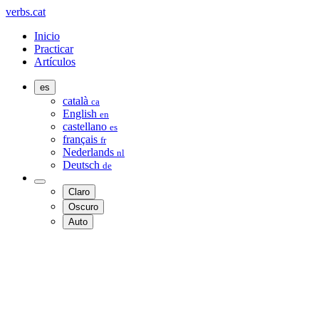
verbs.cat
Inicio
Practicar
Artículos
es
català
ca
English
en
castellano
es
français
fr
Nederlands
nl
Deutsch
de
Claro
Oscuro
Auto