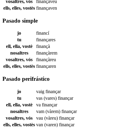
vosaltres, vós
finançàveu
ells, elles, vostès
finançaven
Pasado simple
jo
financí
tu
finançares
ell, ella, vostè
finançà
nosaltres
finançàrem
vosaltres, vós
finançàreu
ells, elles, vostès
finançaren
Pasado perifrástico
jo
vaig
finançar
tu
vas (vares)
finançar
ell, ella, vostè
va
finançar
nosaltres
vam (vàrem)
finançar
vosaltres, vós
vau (vàreu)
finançar
ells, elles, vostès
van (varen)
finançar