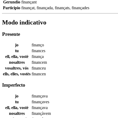
Gerundio
finançant
Participio
finançat
,
finançada
,
finançats
,
finançades
Modo indicativo
Presente
jo
finanço
tu
finances
ell, ella, vostè
finança
nosaltres
financem
vosaltres, vós
financeu
ells, elles, vostès
financen
Imperfecto
jo
finançava
tu
finançaves
ell, ella, vostè
finançava
nosaltres
finançàvem